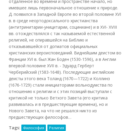
отдаленное во времени и пространстве начало, но
имевшее лишь первоначальное отношение к природе.
Д. появился в Западной Европе во второй половине XVI
в. в среде неортодоксального христианства
(антитринитарии-уницитарии, социниане) и в XVI- XVIII
вв. отождествлялся с так называемой естественной
религией, не опиравшейся на Библию и
отказывавшейся от догматов официальных
христианских вероисповеданий. Виднейшим деистом во
Франции XVI в. был Жан Боден (1530-1596), а в Англии
впервой половине XVII в. - Эдуард Герберт
Черберийский (1583-1648). Последующие английские
деисты этого века Толанд (1670—1722) и Коллинз
(1676-1729) стали инициаторами вольнодумства по
отношению к религии и с этих позиций выступали с
критикой не только Ветхого Завета (его критика
развивалась и в предшествующие времена), но и
Нового Завета, на что не решался никто из
предшествующих философов…
Tags:
Философия
Религия