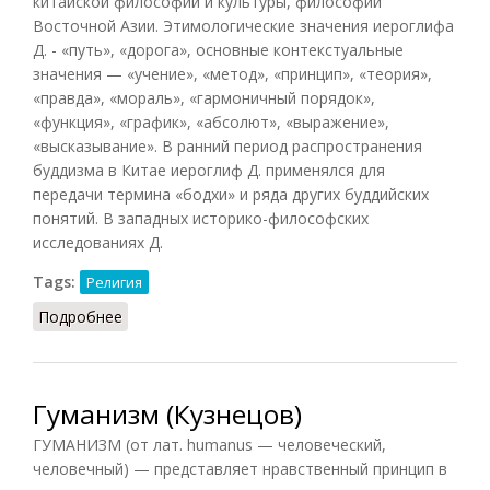
китайской философии и культуры, философий
Восточной Азии. Этимологические значения иероглифа
Д. - «путь», «дорога», основные контекстуальные
значения — «учение», «метод», «принцип», «теория»,
«правда», «мораль», «гармоничный порядок»,
«функция», «график», «абсолют», «выражение»,
«высказывание». В ранний период распространения
буддизма в Китае иероглиф Д. применялся для
передачи термина «бодхи» и ряда других буддийских
понятий. В западных историко-философских
исследованиях Д.
Tags:
Религия
Подробнее
о Дао (Кузнецов)
Гуманизм (Кузнецов)
ГУМАНИЗМ (от лат. humanus — человеческий,
человечный) — представляет нравственный принцип в