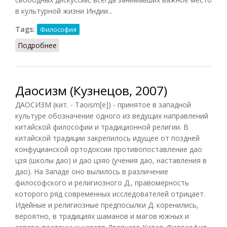
в культурной жизни Индии...
Tags:
Философия
Подробнее
о Даршана (Кузнецов, 2007)
Даосизм (Кузнецов, 2007)
ДАОСИЗМ (кит. - Taoism[e]) - принятое в западной
культуре обозначение одного из ведущих направлений
китайской философии и традиционной религии. В
китайской традиции закрепилось идущее от поздней
конфуцианской ортодоксии противопоставление дао
цзя (школы дао) и дао цзяо (учения дао, наставления в
дао). На Западе оно вылилось в различение
философского и религиозного Д., правомерность
которого ряд современных исследователей отрицает.
Идейные и религиозные предпосылки Д. коренились,
вероятно, в традициях шаманов и магов южных и