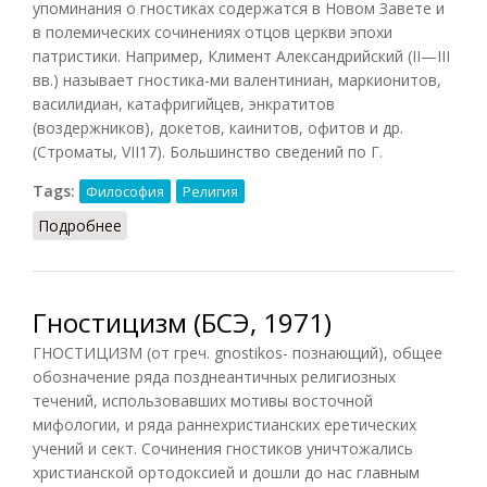
упоминания о гностиках содержатся в Новом Завете и
в полемических сочинениях отцов церкви эпохи
патристики. Например, Климент Александрийский (II—III
вв.) называет гностика-ми валентиниан, маркионитов,
василидиан, катафригийцев, энкратитов
(воздержников), докетов, каинитов, офитов и др.
(Строматы, VII17). Большинство сведений по Г.
Tags:
Философия
Религия
Подробнее
о Гностицизм (Кузнецов, 2007)
Гностицизм (БСЭ, 1971)
ГНОСТИЦИЗМ (от греч. gnostikos- познающий), общее
обозначение ряда позднеантичных религиозных
течений, использовавших мотивы восточной
мифологии, и ряда раннехристианских еретических
учений и сект. Сочинения гностиков уничтожались
христианской ортодоксией и дошли до нас главным