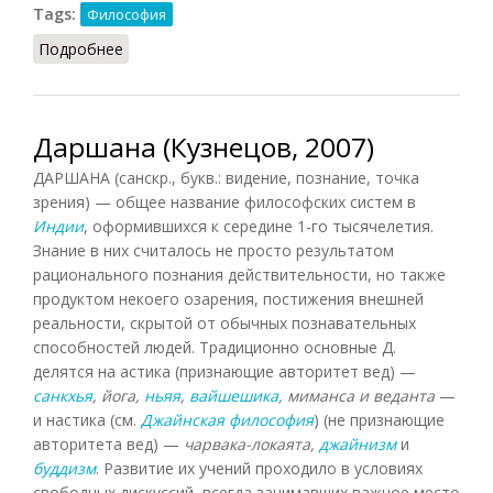
Tags:
Философия
Подробнее
о Двойственность истины
Даршана (Кузнецов, 2007)
ДАРШАНА (санскр., букв.: видение, познание, точка
зрения) — общее название философских систем в
Индии
, оформившихся к середине 1-го тысячелетия.
Знание в них считалось не просто результатом
рационального познания действительности, но также
продуктом некоего озарения, постижения внешней
реальности, скрытой от обычных познавательных
способностей людей. Традиционно основные Д.
делятся на астика (признающие авторитет вед) —
санкхья
, йога,
ньяя
,
вайшешика
, миманса и веданта
—
и настика (см.
Джайнская философия
) (не признающие
авторитета вед) —
чарвака-локаята,
джайнизм
и
буддизм
. Развитие их учений проходило в условиях
свободных дискуссий, всегда занимавших важное место