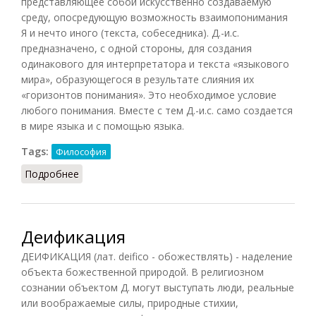
представляющее собой искусственно создаваемую
среду, опосредующую возможность взаимопонимания
Я и нечто иного (текста, собеседника). Д.-и.с.
предназначено, с одной стороны, для создания
одинакового для интерпретатора и текста «языкового
мира», образующегося в результате слияния их
«горизонтов понимания». Это необходимое условие
любого понимания. Вместе с тем Д.-и.с. само создается
в мире языка и с помощью языка.
Tags:
Философия
Подробнее
о Действенно-историческое сознание
Деификация
ДЕИФИКАЦИЯ (лат. deifico - обожествлять) - наделение
объекта божественной природой. В религиозном
сознании объектом Д. могут выступать люди, реальные
или воображаемые силы, природные стихии,