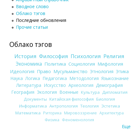
Вводное слово
Облако тэгов
Последние обновления
Прочие статьи
Облако тэгов
История
Философия
Психология
Религия
Экономика
Политика
Социология
Мифология
Идеология
Право
Мусульманство
Этнология
Этика
Наука
Логика
Педагогика
Методология
Языкознание
Литература
Искусство
Археология
Демография
География
Экология
Военные
Культура
Дипломатия
Документы
Китайская философия
Биология
Информатика
Антропология
Теология
Эстетика
Математика
Риторика
Мировоззрение
Архитектура
Физика
Феноменология
Еще