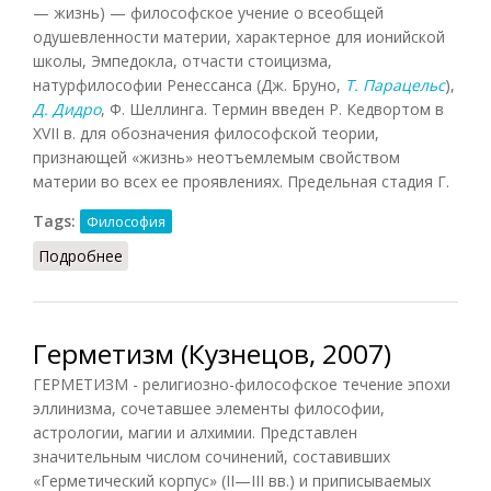
— жизнь) — философское учение о всеобщей
одушевленности материи, характерное для ионийской
школы, Эмпедокла, отчасти стоицизма,
натурфилософии Ренессанса (Дж. Бруно,
Т. Парацельс
),
Д. Дидро
, Ф. Шеллинга. Термин введен Р. Кедвортом в
XVII в. для обозначения философской теории,
признающей «жизнь» неотъемлемым свойством
материи во всех ее проявлениях. Предельная стадия Г.
Tags:
Философия
Подробнее
о Гилозоизм (Кузнецов)
Герметизм (Кузнецов, 2007)
ГЕРМЕТИЗМ - религиозно-философское течение эпохи
эллинизма, сочетавшее элементы философии,
астрологии, магии и алхимии. Представлен
значительным числом сочинений, составивших
«Герметический корпус» (II—III вв.) и приписываемых