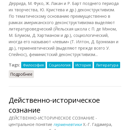
Деррида, М. Фуко, Ж. Лакан и Р. Барт позднего периода
их творчества, Ю. Кристева и др.) деконструктивизм.
По тематическому основанию преимущественно в
рамках американского деконструктивизма выделяют
литературоведческий (Йельская школа с П. де Мэном,
М. Блумом, Д. Хартманом и др.), социологический,
иногда его называют «левым» (Т. Илтон, Д. Брэнкман и
др.), герменевтический (выделяют прежде всего У.
Спейнос), феминистский деконструктивизм...
Tags:
Философия
Социология
История
Литература
Подробнее
о Деконструктивизм
Действенно-историческое
сознание
ДЕЙСТВЕННО-ИСТОРИЧЕСКОЕ СОЗНАНИЕ -
центральное понятие
герменевтики
Х.-Г. Гадамера,