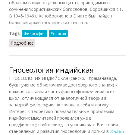
образом в виде отдельных цитат, приводимых в
сочинениях христианских богословов, боровшихся с Г.
В 1945-1946 в Xeнобоскионе в Египте был найден
большой архив гностических текстов.
Tags:
Философия
Религия
Подробнее
о Гностицизм (БСЭ, 1971)
Гносеология индийская
ГНОСЕОЛОГИЯ ИНДИЙСКАЯ (санскр. - праманавада,
букв.: учение об источниках достоверного знания) -
важная составная часть философских учений всех
школ, отличающаяся от аналогичной теории в
западной философии, включала в себя и логику.
Интерес к теоретико-познавательным проблемам
индийских мыслителей проявился уже в
предфилософский период - в упанишадах. В истории
становления и развития гносеологии и логики в
Индии