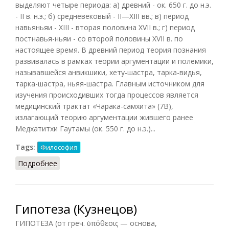
выделяют четыре периода: а) древний - ок. 650 г. до н.э.
- II в. н.э.; б) средневековый - II—XIII вв.; в) период
навьяньяи - XIII - вторая половина XVII в.; г) период
постнавья-ньяи - со второй половины XVII в. по
настоящее время. В древний период теория познания
развивалась в рамках теории аргументации и полемики,
называвшейся анвикшики, хету-шастра, тарка-видья,
тарка-шастра, ньяя-шастра. Главным источником для
изучения происходивших тогда процессов является
медицинский трактат «Чарака-самхита» (7В),
излагающий теорию аргументации жившего ранее
Медхатитхи Гаутамы (ок. 550 г. до н.э.)...
Tags:
Философия
Подробнее
о Гносеология индийская
Гипотеза (Кузнецов)
ГИПОТЕЗА (от греч. ὑπόθεσις — основа,