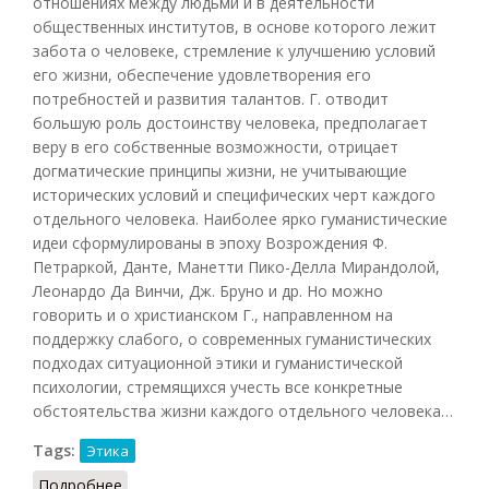
отношениях между людьми и в деятельности
общественных институтов, в основе которого лежит
забота о человеке, стремление к улучшению условий
его жизни, обеспечение удовлетворения его
потребностей и развития талантов. Г. отводит
большую роль достоинству человека, предполагает
веру в его собственные возможности, отрицает
догматические принципы жизни, не учитывающие
исторических условий и специфических черт каждого
отдельного человека. Наиболее ярко гуманистические
идеи сформулированы в эпоху Возрождения Ф.
Петраркой, Данте, Манетти Пико-Делла Мирандолой,
Леонардо Да Винчи, Дж. Бруно и др. Но можно
говорить и о христианском Г., направленном на
поддержку слабого, о современных гуманистических
подходах ситуационной этики и гуманистической
психологии, стремящихся учесть все конкретные
обстоятельства жизни каждого отдельного человека…
Tags:
Этика
Подробнее
о Гуманизм (Кузнецов)