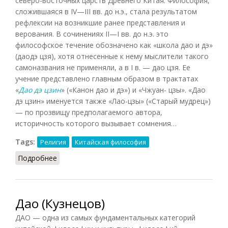
северо-восточных царств Древнего Китая. Философия,
сложившаяся в IV—III вв. до н.э., стала результатом
рефлексии на возникшие ранее представления и
верования. В сочинениях II—I вв. до н.э. это
философское течение обозначено как «школа дао и дэ»
(даодэ цзя), хотя отнесенные к нему мыслители такого
самоназвания не применяли, а в I в. — дао цзя. Ее
учение представлено главным образом в трактатах
«
Дао дэ цзин
» («Канон дао и дэ») и «Чжуан- цзы». «Дао
дэ цзин» именуется также «Лао-цзы» («Старый мудрец»)
— по прозвищу предполагаемого автора,
историчность которого вызывает сомнения…
Tags:
Религия
Китайская философия
Подробнее
о Даосизм (Кузнецов, 2007)
Дао (Кузнецов)
ДАО — одна из самых фундаментальных категорий