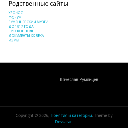
Родственные сайты
ХРОНОС
ФОРУМ
РУМЯНЦЕВСКИЙ МУЗЕЙ
ДО 1917 ГОДА
РУССКОЕ ПОЛЕ
ДОКУМЕНТЫ XX ВЕКА
ИЗМЫ
Понятия И Категории - Исторический Проект ХРОНОС
WEB-редактор
Вячеслав Румянцев
Copyright © 2026,
Понятия и категории
. Theme by
Devsaran
.