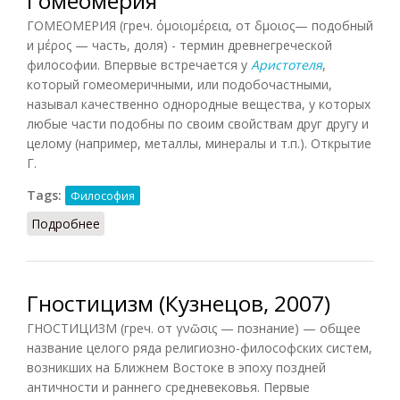
Гомеомерия
ГОМЕОМЕРИЯ (греч. όμοιομέρεια, от δμοιος— подобный
и μέρος — часть, доля) - термин древнегреческой
философии. Впервые встречается у
Аристотеля
,
который гомеомеричными, или подобочастными,
называл качественно однородные вещества, у которых
любые части подобны по своим свойствам друг другу и
целому (например, металлы, минералы и т.п.). Открытие
Г.
Tags:
Философия
Подробнее
о Гомеомерия
Гностицизм (Кузнецов, 2007)
ГНОСТИЦИЗМ (греч. от γνῶσις — познание) — общее
название целого ряда религиозно-философских систем,
возникших на Ближнем Востоке в эпоху поздней
античности и раннего средневековья. Первые