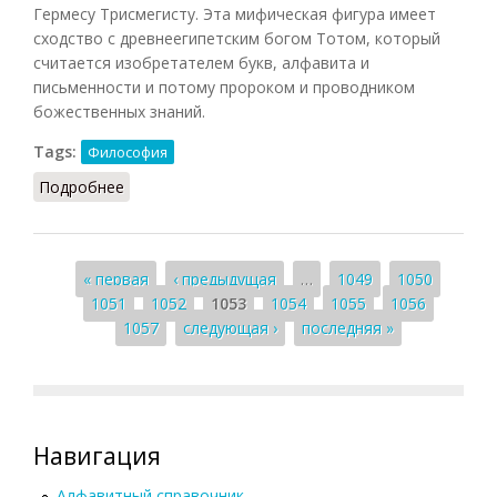
Гермесу Трисмегисту. Эта мифическая фигура имеет
сходство с древнеегипетским богом Тотом, который
считается изобретателем букв, алфавита и
письменности и потому пророком и проводником
божественных знаний.
Tags:
Философия
Подробнее
о Герметизм (Кузнецов, 2007)
Страницы
« первая
‹ предыдущая
…
1049
1050
1051
1052
1053
1054
1055
1056
1057
следующая ›
последняя »
Навигация
Алфавитный справочник