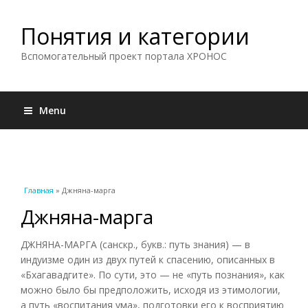
Понятия и категории
Вспомогательный проект портала ХРОНОС
Menu
Вы здесь
Главная
» Джняна-марга
Джняна-марга
ДЖНЯНА-МАРГА (санскр., букв.: путь знания) — в
индуизме один из двух путей к спасению, описанных в
«Бхагавадгите». По сути, это — не «путь познания», как
можно было бы предположить, исходя из этимологии,
а путь «воспитания ума», подготовки его к восприятию