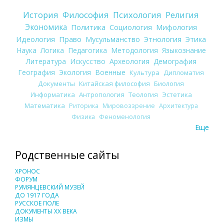
История
Философия
Психология
Религия
Экономика
Политика
Социология
Мифология
Идеология
Право
Мусульманство
Этнология
Этика
Наука
Логика
Педагогика
Методология
Языкознание
Литература
Искусство
Археология
Демография
География
Экология
Военные
Культура
Дипломатия
Документы
Китайская философия
Биология
Информатика
Антропология
Теология
Эстетика
Математика
Риторика
Мировоззрение
Архитектура
Физика
Феноменология
Еще
Родственные сайты
ХРОНОС
ФОРУМ
РУМЯНЦЕВСКИЙ МУЗЕЙ
ДО 1917 ГОДА
РУССКОЕ ПОЛЕ
ДОКУМЕНТЫ XX ВЕКА
ИЗМЫ