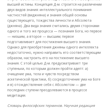
высшей истины. Концепция Д-м. строится на различении
двух видов знания: интеллектуального понимания
частностей (виджняна) и знания общей основы
существующего, тождества личности и Абсолюта
(джняна). Два вида знания считались двумя сторонами
одного и того же процесса — познания Бога, но первое
— низшим, а второе — высшим; первое
подготавливает для постижения высшего знания.
Однако для приобретения джняны одного интеллекта
недостаточно, нужно направить его соответствующим
образом, настроить его на постижение высшего
знания. С этой целью Д-м. предусматривает три
ступеньки, по которым должен пройти адепт: а)
очищение ума, тела и чувств посредством
аскетической практики, б) сосредоточение ума на Боге
и в) отождествление себя с Абсолютом — две
последних ступени преодолеваются в процессе
медитации.
Словарь философских терминов. Научная редакция