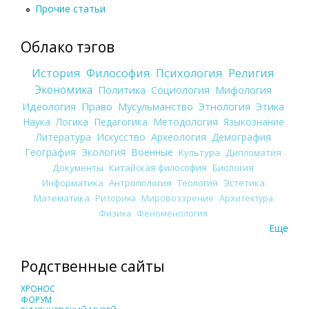
Прочие статьи
Облако тэгов
История
Философия
Психология
Религия
Экономика
Политика
Социология
Мифология
Идеология
Право
Мусульманство
Этнология
Этика
Наука
Логика
Педагогика
Методология
Языкознание
Литература
Искусство
Археология
Демография
География
Экология
Военные
Культура
Дипломатия
Документы
Китайская философия
Биология
Информатика
Антропология
Теология
Эстетика
Математика
Риторика
Мировоззрение
Архитектура
Физика
Феноменология
Еще
Родственные сайты
ХРОНОС
ФОРУМ