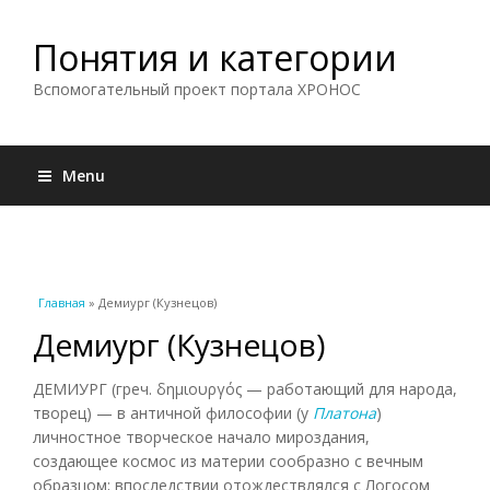
Понятия и категории
Вспомогательный проект портала ХРОНОС
Menu
Вы здесь
Главная
» Демиург (Кузнецов)
Демиург (Кузнецов)
ДЕМИУРГ (греч. δημιουργός — работающий для народа,
творец) — в античной философии (у
Платона
)
личностное творческое начало мироздания,
создающее космос из материи сообразно с вечным
образцом; впоследствии отождествлялся с Логосом