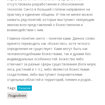
отсутствовала разработанная и обоснованная
теология. Синто в большей степени направлено на
практику и единение общины. И тем не менее можно
назвать ряд понятий, которые выступают связующим
звеном всех представлений о божественном и
взаимодействии с ним.
Главное понятие синто – понятие
ками
. Данное слово
принято переводить как «божество», хотя четкого
определения не существует. Ками могут быть как
человекоподобными божествами, так и духами без
индивидуальных особенностей. Божества либо
отвечают за разные сферы существования (боги моря,
леса, растений и т. п.), либо являются божествами-
создателями, либо выступают покровителями
отдельных областей и территорий, племен и родов...
Tags:
Религия
Подробнее
о Синто: основы вероучения (Язовская, 2017)