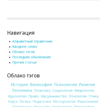
Навигация
Алфавитный справочник
Вводное слово
Облако тэгов
Последние обновления
Прочие статьи
Облако тэгов
История
Философия
Психология
Религия
Экономика
Политика
Социология
Мифология
Идеология
Право
Мусульманство
Этнология
Этика
Наука
Логика
Педагогика
Методология
Языкознание
Литература
Искусство
Археология
Демография