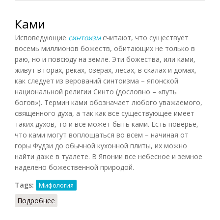
Ками
Исповедующие
синтоизм
считают, что существует
восемь миллионов божеств, обитающих не только в
раю, но и повсюду на земле. Эти божества, или ками,
живут в горах, реках, озерах, лесах, в скалах и домах,
как следует из верований синтоизма – японской
национальной религии Синто (дословно – «путь
богов»). Термин ками обозначает любого уважаемого,
священного духа, а так как все существующее имеет
таких духов, то и все может быть ками. Есть поверье,
что ками могут воплощаться во всем – начиная от
горы Фудзи до обычной кухонной плиты, их можно
найти даже в туалете. В Японии все небесное и земное
наделено божественной природой.
Tags:
Мифология
Подробнее
о Ками