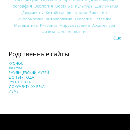
География
Экология
Военные
Культура
Дипломатия
Документы
Китайская философия
Биология
Информатика
Антропология
Теология
Эстетика
Математика
Риторика
Мировоззрение
Архитектура
Физика
Феноменология
Еще
Родственные сайты
ХРОНОС
ФОРУМ
РУМЯНЦЕВСКИЙ МУЗЕЙ
ДО 1917 ГОДА
РУССКОЕ ПОЛЕ
ДОКУМЕНТЫ XX ВЕКА
ИЗМЫ
Понятия И Категории - Исторический Проект ХРОНОС