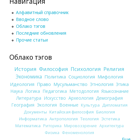
Навигация
Алфавитный справочник
Вводное слово
Облако тэгов
Последние обновления
Прочие статьи
Облако тэгов
История
Философия
Психология
Религия
Экономика
Политика
Социология
Мифология
Идеология
Право
Мусульманство
Этнология
Этика
Наука
Логика
Педагогика
Методология
Языкознание
Литература
Искусство
Археология
Демография
География
Экология
Военные
Культура
Дипломатия
Документы
Китайская философия
Биология
Информатика
Антропология
Теология
Эстетика
Математика
Риторика
Мировоззрение
Архитектура
Физика
Феноменология
Еще