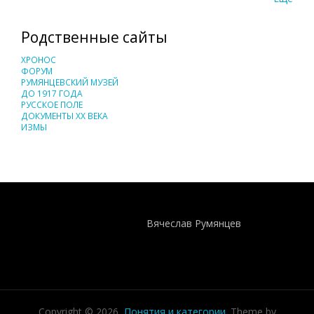
Родственные сайты
ХРОНОС
ФОРУМ
РУМЯНЦЕВСКИЙ МУЗЕЙ
ДО 1917 ГОДА
РУССКОЕ ПОЛЕ
ДОКУМЕНТЫ XX ВЕКА
ИЗМЫ
Понятия И Категории - Исторический Проект ХРОНОС
WEB-редактор
Вячеслав Румянцев
Copyright © 2026,
Понятия и категории
. Theme by