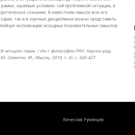
 рамки, «краевые условия» той проблемной ситуации, в
ретическое сознание. В известном смысле всю его
софии, так и в научных дисциплинах можно представить
лойную экспликацию исходных познавательных смыслов.
В четырех томах. / Ин-т философии РАН. Научно-ред.
Г.Ю. Семигин. М., Мысль, 2010, т.
IV, с. 426-427.
Понятия И Категории - Исторический Проект ХРОНОС
WEB-редактор
Вячеслав Румянцев