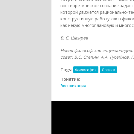
внетеоретическое сознание задает
которой движется рационально-тео
конструктивную работу как в фило
как некую многоплановую и многос
В. С. Швырев
Новая философская энциклопедия. 
совет: В.С. Степин, А.А. Гусейнов, 
Tags:
Философия
Логика
Понятие:
Экспликация