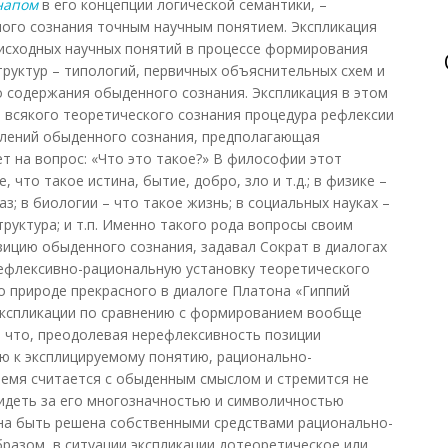
напом
в его концепции логической семантики, –
ого сознания точным научным понятием. Экспликация
исходных научных понятий в процессе формирования
руктур – типологий, первичных объяснительных схем и
го содержания обыденного сознания. Экспликация в этом
я всякого теоретического сознания процедура рефлексии
влений обыденного сознания, предполагающая
т на вопрос: «Что это такое?» В философии этот
, что такое истина, бытие, добро, зло и т.д.; в физике –
газ; в биологии – что такое жизнь; в социальных науках –
руктура; и т.п. Именно такого рода вопросы своим
ицию обыденного сознания, задавал Сократ в диалогах
ефлексивно-рациональную установку теоретического
 о природе прекрасного в диалоге Платона «Гиппий
экспликации по сравнению с формированием вообще
м, что, преодолевая нерефлексивность позиции
ю к эксплицируемому понятию, рационально-
ремя считается с обыденным смыслом и стремится не
видеть за его многозначностью и символичностью
на быть решена собственными средствами рационально-
бразом, в ситуации экспликации дотеоретическое или