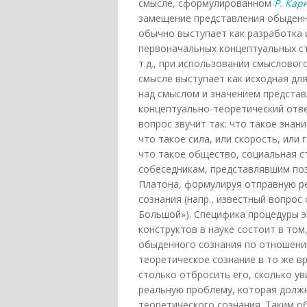
смысле, сформулированном
Р. Кар
замещение представления обыденн
обычно выступает как разработка 
первоначальных концептуальных ст
т.д., при использовании смыслово
смысле выступает как исходная дл
над смыслом и значением предста
концептуально-теоретический отве
вопрос звучит так: что такое знание
что такое сила, или скорость, или 
что такое общество, социальная ст
собеседникам, представлявшим поз
Платона, формулируя отправную р
сознания (напр., известный вопрос
Большой»). Специфика процедуры 
конструктов в науке состоит в то
обыденного сознания по отношени
теоретическое сознание в то же в
столько отбросить его, сколько у
реальную проблему, которая долж
теоретического сознания. Таким о