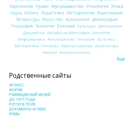
Идеология
Право
Мусульманство
Этнология
Этика
Наука
Логика
Педагогика
Методология
Языкознание
Литература
Искусство
Археология
Демография
География
Экология
Военные
Культура
Дипломатия
Документы
Китайская философия
Биология
Информатика
Антропология
Теология
Эстетика
Математика
Риторика
Мировоззрение
Архитектура
Физика
Феноменология
Еще
Родственные сайты
ХРОНОС
ФОРУМ
РУМЯНЦЕВСКИЙ МУЗЕЙ
ДО 1917 ГОДА
РУССКОЕ ПОЛЕ
ДОКУМЕНТЫ XX ВЕКА
ИЗМЫ