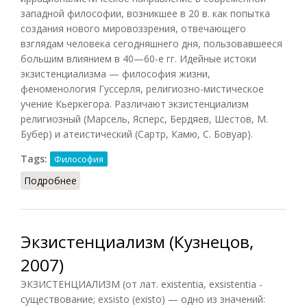
западной философии, возникшее в 20 в. как попытка
создания нового мировоззрения, отвечающего
взглядам человека сегодняшнего дня, пользовавшееся
большим влиянием в 40—60-е гг. Идейные истоки
экзистенциализма — философия жизни,
феноменология Гуссерля, религиозно-мистическое
учение Кьеркегора. Различают экзистенциализм
религиозный (Марсель, Ясперс, Бердяев, Шестов, М.
Бубер) и атеистический (Сартр, Камю, С. Бовуар).
Tags:
Философия
Подробнее
о Экзистенциализм (Фролов, 1991)
Экзистенциализм (Кузнецов,
2007)
ЭКЗИСТЕНЦИАЛИЗМ (от лат. existentia, exsistentia -
существование; exsisto (existo) — одно из значений: