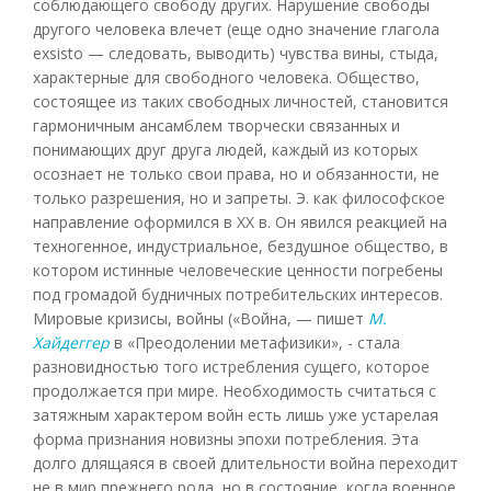
соблюдающего свободу других. Нарушение свободы
другого человека влечет (еще одно значение глагола
exsisto — следовать, выводить) чувства вины, стыда,
характерные для свободного человека. Общество,
состоящее из таких свободных личностей, становится
гармоничным ансамблем творчески связанных и
понимающих друг друга людей, каждый из которых
осознает не только свои права, но и обязанности, не
только разрешения, но и запреты. Э. как философское
направление оформился в XX в. Он явился реакцией на
техногенное, индустриальное, бездушное общество, в
котором истинные человеческие ценности погребены
под громадой будничных потребительских интересов.
Мировые кризисы, войны («Война, — пишет
М.
Хайдеггер
в «Преодолении метафизики», - стала
разновидностью того истребления сущего, которое
продолжается при мире. Необходимость считаться с
затяжным характером войн есть лишь уже устарелая
форма признания новизны эпохи потребления. Эта
долго длящаяся в своей длительности война переходит
не в мир прежнего рода, но в состояние, когда военное