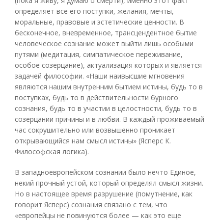
(пока я живу, я думаю о смерти), именно этот факт
определяет все его поступки, желания, мечты,
моральные, правовые и эстетические ценности. В
бесконечное, вневременное, трансцендентное бытие
человеческое сознание может выйти лишь особыми
путями (медитация, симпатическое переживание,
особое созерцание), актуализация которых и является
задачей философии. «Наши наивысшие мгновения
являются нашим внутренним бытием истины, будь то в
поступках, будь то в действительности бурного
сознания, будь то в участии в целостности, будь то в
созерцании причины и в любви. В каждый проживаемый
час сокрушительно или возвышенно проникает
открывающийся нам смысл истины» (Ясперс К.
Философская логика).
В западноевропейском сознании было нечто Единое,
некий прочный устой, который определял смысл жизни.
Но в настоящее время разрушение (помутнение, как
говорит Ясперс) сознания связано с тем, что
«европейцы не повинуются более — как это еще