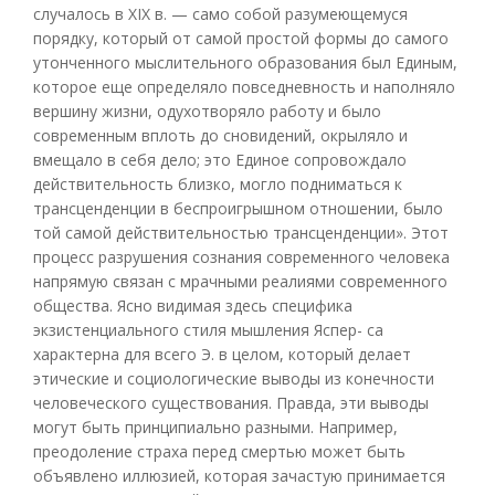
случалось в XIX в. — само собой разумеющемуся
порядку, который от самой простой формы до самого
утонченного мыслительного образования был Единым,
которое еще определяло повседневность и наполняло
вершину жизни, одухотворяло работу и было
современным вплоть до сновидений, окрыляло и
вмещало в себя дело; это Единое сопровождало
действительность близко, могло подниматься к
трансценденции в беспроигрышном отношении, было
той самой действительностью трансценденции». Этот
процесс разрушения сознания современного человека
напрямую связан с мрачными реалиями современного
общества. Ясно видимая здесь специфика
экзистенциального стиля мышления Яспер- са
характерна для всего Э. в целом, который делает
этические и социологические выводы из конечности
человеческого существования. Правда, эти выводы
могут быть принципиально разными. Например,
преодоление страха перед смертью может быть
объявлено иллюзией, которая зачастую принимается