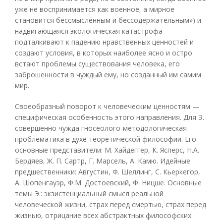
уже не воспринимается как военное, а мирное
становится бессмысленным и бессодержательным») и
надвигающаяся экологическая катастрофа
подталкивают к падению нравственных ценностей и
создают условия, в которых наиболее ясно и остро
встают проблемы существования человека, его
заброшенности в чуждый ему, но созданный им самим
мир.
Своеобразный поворот к человеческим ценностям —
специфическая особенность этого направления. Для Э.
совершенно чужда гносеолого-методологическая
проблематика в духе теоретической философии. Его
основные представители: М. Хайдеггер, К. Ясперс, Н.А.
Бердяев, Ж. П. Сартр, Г. Марсель, А. Камю. Идейные
предшественники: Августин, Ф. Шеллинг, С. Кьеркегор,
А. Шопенгауэр, Ф.М. Достоевский, Ф. Ницше. Основные
темы Э.: экзистенциальный смысл реальной
человеческой жизни, страх перед смертью, страх перед
жизнью, отрицание всех абстрактных философских