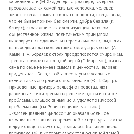
за реальность (М. Хайдеггер); страх перед смертью
преодолевается самой жизнью человека, человек
живет, всегда помня о своей конечности, всегда зная,
что не бывает жизни без смерти, добра без зла (К.
Ясперс); страх является организующим началом
общественной жизни, политическим принципом,
нивелирует и подавляет интересы личности, выдвигая
на передний план коллективистские устремления (А.
Камю, Н.А. Бердяев); страх преодолевается смирением,
тревога снимается твердой верой (Г. Марсель); жизнь
сама по себе не имеет смысла и ценностей, человек
придумывает Бога, чтобы ввести универсальные
ценности самого разного достоинства (Ж.-П. Сартр).
Приведенные примеры рельефно представляют
различные точки зрения на решение одной и той же
проблемы. Большое внимание Э. уделяет этической
проблематике (см. Экзистенциализма этика).
Экзистенциальная философия оказала большое
влияние на развитие современной литературы, театра
и других видов искусства, появилось большое число
произведений, в которых страх стал основной темой,