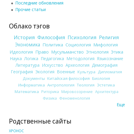
Последние обновления
Прочие статьи
Облако тэгов
История
Философия
Психология
Религия
Экономика
Политика
Социология
Мифология
Идеология
Право
Мусульманство
Этнология
Этика
Наука
Логика
Педагогика
Методология
Языкознание
Литература
Искусство
Археология
Демография
География
Экология
Военные
Культура
Дипломатия
Документы
Китайская философия
Биология
Информатика
Антропология
Теология
Эстетика
Математика
Риторика
Мировоззрение
Архитектура
Физика
Феноменология
Еще
Родственные сайты
ХРОНОС