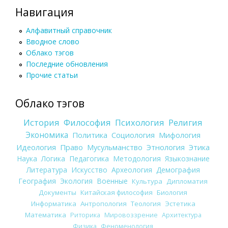
Навигация
Алфавитный справочник
Вводное слово
Облако тэгов
Последние обновления
Прочие статьи
Облако тэгов
История
Философия
Психология
Религия
Экономика
Политика
Социология
Мифология
Идеология
Право
Мусульманство
Этнология
Этика
Наука
Логика
Педагогика
Методология
Языкознание
Литература
Искусство
Археология
Демография
География
Экология
Военные
Культура
Дипломатия
Документы
Китайская философия
Биология
Информатика
Антропология
Теология
Эстетика
Математика
Риторика
Мировоззрение
Архитектура
Физика
Феноменология