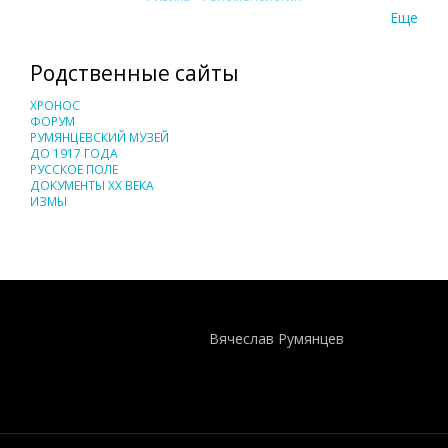
Еще
Родственные сайты
ХРОНОС
ФОРУМ
РУМЯНЦЕВСКИЙ МУЗЕЙ
ДО 1917 ГОДА
РУССКОЕ ПОЛЕ
ДОКУМЕНТЫ XX ВЕКА
ИЗМЫ
Понятия И Категории - Исторический Проект ХРОНОС
WEB-редактор
Вячеслав Румянцев