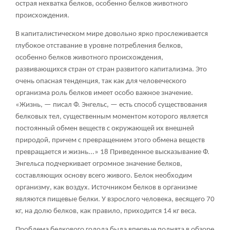
острая нехватка белков, особенно белков животного
происхождения.
В капиталистическом мире довольно ярко прослеживается
глубокое отставание в уровне потребления белков,
особенно белков животного происхождения,
развивающихся стран от стран развитого капитализма. Это
очень опасная тенденция, так как для человеческого
организма роль белков имеет особо важное значение.
«Жизнь, — писал Ф. Энгельс, — есть способ существования
белковых тел, существенным моментом которого является
постоянный обмен веществ с окружающей их внешней
природой, причем с превращением этого обмена веществ
превращается и жизнь...»
18
Приведенное высказывание Ф.
Энгельса подчеркивает огромное значение белков,
составляющих основу всего живого. Белок необходим
организму, как воздух. Источником белков в организме
являются пищевые белки. У взрослого человека, весящего 70
кг, на долю белков, как правило, приходится 14 кг веса.
Проблема белкового голода была впервые поднята в обзоре