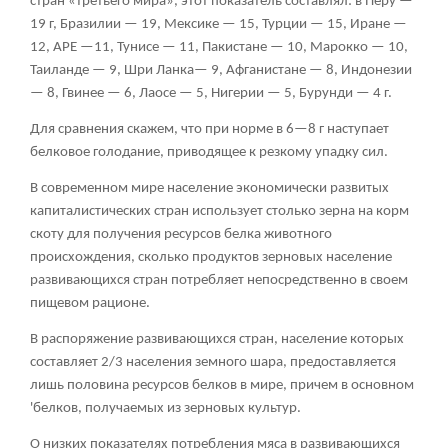
стран «третьего мира», этот показатель составлял: в Перу —
19 г, Бразилии — 19, Мексике — 15, Турции — 15, Иране —
12, АРЕ —11, Тунисе — 11, Пакистане — 10, Марокко — 10,
Таиланде — 9, Шри Ланка— 9, Афганистане — 8, Индонезии
— 8, Гвинее — 6, Лаосе — 5, Нигерии — 5, Бурунди — 4 г.
Для сравнения скажем, что при норме в 6—8 г наступает
белковое голодание, приводящее к резкому упадку сил.
В современном мире население экономически развитых
капиталистических стран использует столько зерна на корм
скоту для получения ресурсов белка животного
происхождения, сколько продуктов зерновых население
развивающихся стран потребляет непосредственно в своем
пищевом рационе.
В распоряжение развивающихся стран, население которых
составляет 2/3 населения земного шара, предоставляется
лишь половина ресурсов белков в мире, причем в основном
'белков, получаемых из зерновых культур.
О низких показателях потребления мяса в развивающихся