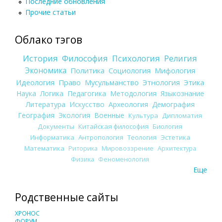
Последние обновления
Прочие статьи
Облако тэгов
История
Философия
Психология
Религия
Экономика
Политика
Социология
Мифология
Идеология
Право
Мусульманство
Этнология
Этика
Наука
Логика
Педагогика
Методология
Языкознание
Литература
Искусство
Археология
Демография
География
Экология
Военные
Культура
Дипломатия
Документы
Китайская философия
Биология
Информатика
Антропология
Теология
Эстетика
Математика
Риторика
Мировоззрение
Архитектура
Физика
Феноменология
Еще
Родственные сайты
ХРОНОС
ФОРУМ