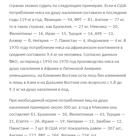
странах можно судить по следующим примерам. Если в США
потребление мяса на душу населения составило в последние
годы 119 кг в год, Франции — 94, ФРГ — 81, Англии — 77 кг,
то в таких странах, как Бразилия, — 27 кг, Мексика — 20,
Филиппины — 16, Иран — 15, Турция — 14, АРЕ — 13,
Алжир — 8, Нигерия — 7, Пакистан — 4, Индонезия — 4 кг. В
1970 году потребление мяса на африканском континенте в
среднем составило 9,4 кг на человека. Согласно данным
ФАО, за период с 1950 по 1970 год производство мяса на
душу населения в Африке и Латинской Америке
уменьшилось, на Ближнем Востоке оста-лось без изменений
и лишь в Азии и на Дальнем Востоке оно возросло с 5,8 до
9,3 кг на душу населения в под.
При необходимой норме потребления яиц на душу
населения примерно около 300 шт. в год в Мексике она
составляет 61, Бразилии — 50, Филиппинах — 43, Турции —
31, Египте — 26, Иране — 19, Нигерии — 12, Замбии — 12,
Пакистане — 7 шт. В США этот показатель равен — 307 шт.,
Англии — 273, ФРГ — 266, Японии — 224; шт.