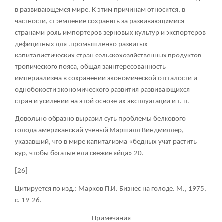
в развивающемся мире. К этим причинам относится, в
частности, стремление сохранить за развивающимися
странами роль импортеров зерновых культур и экспортеров
дефицитных для .промышленно развитых
капиталистических стран сельскохозяйственных продуктов
тропического пояса, общая заинтересованность
империализма в сохранении экономической отсталости и
однобокости экономического развития развивающихся
стран и усилении на этой основе их эксплуатации и т. п.
Довольно образно выразил суть проблемы белкового
голода американский ученый Маршалл Виндмиллер,
указавший, что в мире капитализма «бедных учат растить
кур, чтобы богатые ели свежие яйца»
20
.
[26]
Цитируется по изд.: Марков П.И. Бизнес на голоде. М., 1975,
с. 19-26.
Примечания