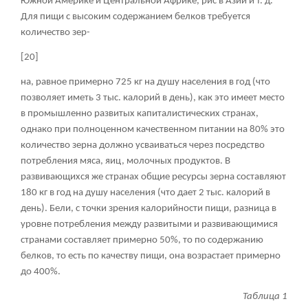
Южной Америке и Центральной Африке, рис в Азии и т. д.
Для пищи с высоким содержанием белков требуется
количество зер-
[20]
на, равное примерно 725 кг на душу населения в год (что
позволяет иметь 3 тыс. калорий в день), как это имеет место
в промышленно развитых капиталистических странах,
однако при полноценном качественном питании на 80% это
количество зерна должно усваиваться через посредство
потребления мяса, яиц, молочных продуктов. В
развивающихся же странах общие ресурсы зерна составляют
180 кг в год на душу населения (что дает 2 тыс. калорий в
день). Бели, с точки зрения калорийности пищи, разница в
уровне потребления между развитыми и развивающимися
странами составляет примерно 50%, то по содержанию
белков, то есть по качеству пищи, она возрастает примерно
до 400%.
Таблица 1