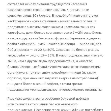
составляет основу питания трудящегося населения
развивающихся стран, невелико. Так, 600 г маниоки
содержит лишь 10 г белков. В подобной пище отсутствует
необходимое число витаминов и минеральных солей. В
продуктах с высоким содержанием крахмала, таких как
картофель, доля белков составляет всего 1—2% веса. Очень
низкое содержание белков во фруктах. Зерновые содержат
белки в объеме 6—14%, некоторые овощи — около 30, соя-
бобы и орехи — от 20 до 50%. Содержание белков в сыре,
мясе, рыбе — около 15—25%. В мясопродуктах значительно
выше, чем в других видах продовольствия, и качество
белков. Животные белки лучше усваиваются человеческим
организмом: при меньшем потреблении пищи (и, таким
образом, при меньших затратах энергия на потребление)
они дают более высокий эффект, с точки зрения
поддержания жизнедеятельности человеческого организма.
Развивающиеся страны особенно большой дефицит
испытывают в отношении белков животного
происхождения. Население стран Азии и Африки потребляет