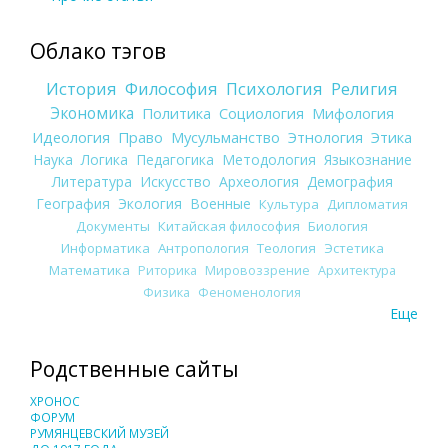
Облако тэгов
История
Философия
Психология
Религия
Экономика
Политика
Социология
Мифология
Идеология
Право
Мусульманство
Этнология
Этика
Наука
Логика
Педагогика
Методология
Языкознание
Литература
Искусство
Археология
Демография
География
Экология
Военные
Культура
Дипломатия
Документы
Китайская философия
Биология
Информатика
Антропология
Теология
Эстетика
Математика
Риторика
Мировоззрение
Архитектура
Физика
Феноменология
Еще
Родственные сайты
ХРОНОС
ФОРУМ
РУМЯНЦЕВСКИЙ МУЗЕЙ