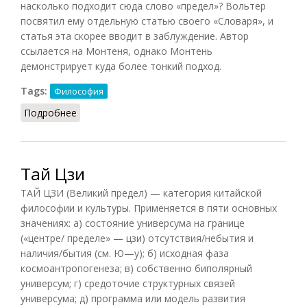
насколько подходит сюда слово «предел»? Вольтер
посвятил ему отдельную статью своего «Словаря», и
статья эта скорее вводит в заблуждение. Автор
ссылается на Монтеня, однако Монтень
демонстрирует куда более тонкий подход.
Tags:
Философия
Подробнее
о Предел человеческого разума
Тай Цзи
ТАЙ ЦЗИ (Великий предел) — категория китайской
философии и культуры. Применяется в пяти основных
значениях: а) состояние универсума на границе
(«центре/ пределе» — цзи) отсутствия/небытия и
наличия/бытия (см. Ю—у); б) исходная фаза
космоантропогенеза; в) собственно биполярный
универсум; г) средоточие структурных связей
универсума; д) программа или модель развития