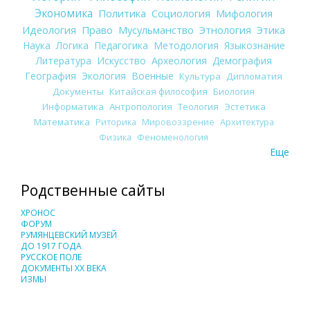
Экономика
Политика
Социология
Мифология
Идеология
Право
Мусульманство
Этнология
Этика
Наука
Логика
Педагогика
Методология
Языкознание
Литература
Искусство
Археология
Демография
География
Экология
Военные
Культура
Дипломатия
Документы
Китайская философия
Биология
Информатика
Антропология
Теология
Эстетика
Математика
Риторика
Мировоззрение
Архитектура
Физика
Феноменология
Еще
Родственные сайты
ХРОНОС
ФОРУМ
РУМЯНЦЕВСКИЙ МУЗЕЙ
ДО 1917 ГОДА
РУССКОЕ ПОЛЕ
ДОКУМЕНТЫ XX ВЕКА
ИЗМЫ