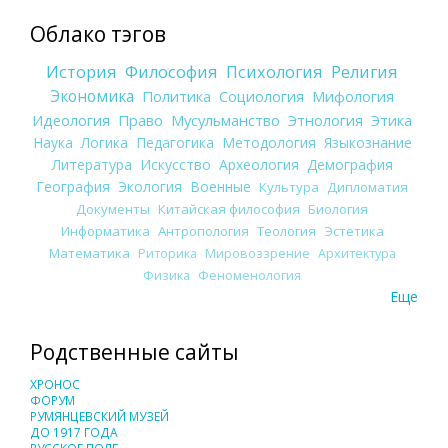
Облако тэгов
История
Философия
Психология
Религия
Экономика
Политика
Социология
Мифология
Идеология
Право
Мусульманство
Этнология
Этика
Наука
Логика
Педагогика
Методология
Языкознание
Литература
Искусство
Археология
Демография
География
Экология
Военные
Культура
Дипломатия
Документы
Китайская философия
Биология
Информатика
Антропология
Теология
Эстетика
Математика
Риторика
Мировоззрение
Архитектура
Физика
Феноменология
Еще
Родственные сайты
ХРОНОС
ФОРУМ
РУМЯНЦЕВСКИЙ МУЗЕЙ
ДО 1917 ГОДА