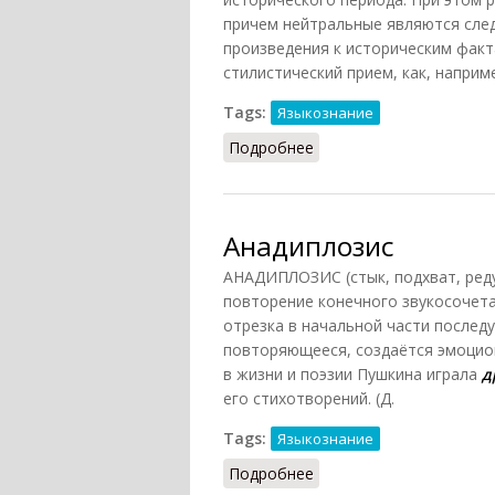
причем нейтральные являются сле
произведения к историческим факт
стилистический прием, как, наприме
Tags:
Языкознание
Подробнее
о Анахронизм (Гурьева,
Анадиплозис
АНАДИПЛОЗИС (стык, подхват, реду
повторение конечного звукосочета
отрезка в начальной части послед
повторяющееся, создаётся эмоцио
в жизни и поэзии Пушкина играла
д
его стихотворений. (Д.
Tags:
Языкознание
Подробнее
о Анадиплозис