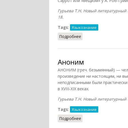
Саррот или «вещизм» у А. Роб-Грий
Гурьева Т.Н. Новый литературный сл
18.
Tags:
Языкознание
Подробнее
о Антироман
Аноним
АНОНИМ (греч. безымянный) — чел
произведение ни настоящим, ни в
неподписанными были практически 
в XVIII-XIX веках.
Гурьева Т.Н. Новый литературный сл
Tags:
Языкознание
Подробнее
о Аноним