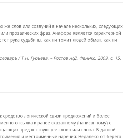
 же слов или созвучий в начале нескольких, следующих
 или прозаических фраз. Анафора является характерной
нетет рука судьбины, как ни томит людей обман, как ни
оварь / Т.Н. Гурьева. – Ростов н/Д, Феникс, 2009, с. 15.
: средство логической связи предложений и более
менно отсылка к ранее сказанному (написанному) с
ещающих предшествующее слово или слова. В данной
тоимения и местоименные наречия: Недалеко от берега