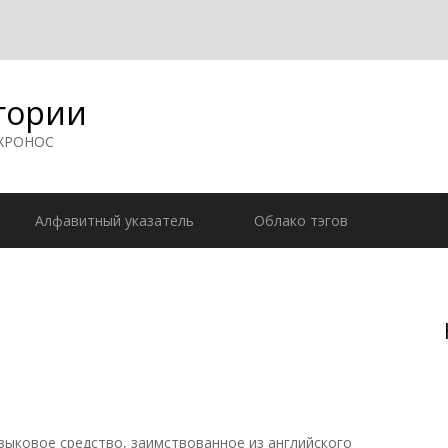
гории
 ХРОНОС
Алфавитный указатель
Облако тэгов
ыковое средство, заимствованное из английского