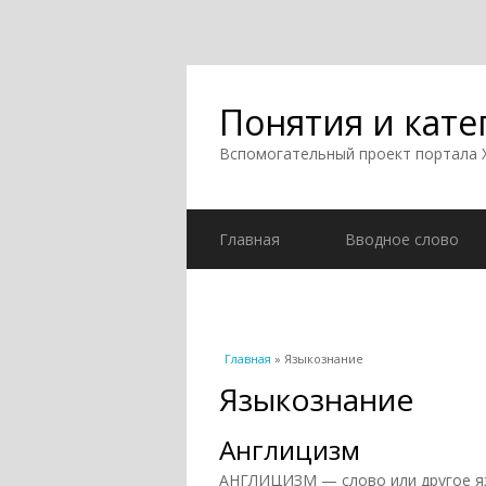
Понятия и кате
Вспомогательный проект портала
Главная
Вводное слово
Вы здесь
Главная
» Языкознание
Языкознание
Англицизм
АНГЛИЦИЗМ — слово или другое яз