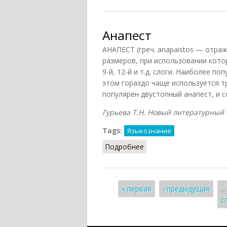
Анапест
АНАПЕСТ (греч. anapaistos — отра
размеров, при использовании котор
9-й, 12-й и т.д. слоги. Наиболее по
этом гораздо чаще используется т
популярен двустопный анапест, и 
Гурьева Т.Н. Новый литературный сл
Tags:
Языкознание
Подробнее
о Анапест
Страницы
« первая
‹ предыдущая
…
с