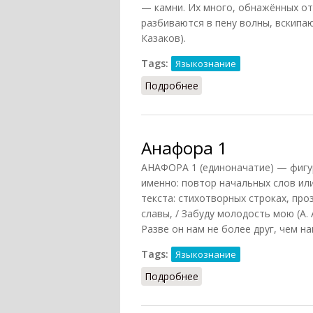
— камни. Их много, обнажённых от
разбиваются в пену волны, вскипаю
Казаков).
Tags:
Языкознание
Подробнее
о Анафора 2
Анафора 1
АНАФОРА 1 (единоначатие) — фигур
именно: повтор начальных слов ил
текста: стихотворных строках, проз
славы, / Забуду молодость мою (А. 
Разве он нам не более друг, чем на
Tags:
Языкознание
Подробнее
о Анафора 1