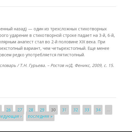
женный назад) — один из трехсложных стихотворных
ого ударение в стихотворной строке падает на 3-й, 6-й,
пулярным анапест стал во 2-й половине XIX века. При
рехстопный вариант, чем четырехстопный. Еще менее
совсем редко употребляется пятистопный.
оварь / Т.Н. Гурьева. – Ростов н/Д, Феникс, 2009, с. 15.
26
27
28
29
30
31
32
33
34
…
ледующая ›
последняя »