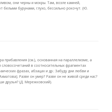
ливом, они черны и мокры. Там, возле камней,
т белыми бурунами, глухо, бессильно рокочут. (Ю.
а прибавления (см.), основанная на параллелизме, а
и словосочетаний в соотносительных фрагментах
аических фразах, абзацах и др.: Забуду дни любви и
Ахматова); Разве он умер? Разве он не живой среди нас?
ши друзья? (Д. Мережковский).