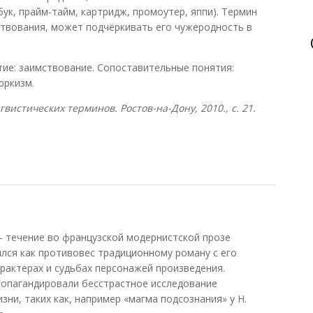
бук, прайм-тайм, картридж, промоутер, яппи). Термин
твования, может подчёркивать его чужеродность в
ие: заимствование. Сопоставительные понятия:
юркизм.
вистических терминов. Ростов-на-Дону, 2010., с. 21.
течение во французской модернистской прозе
ился как противовес традиционному роману с его
актерах и судьбах персонажей произведения.
ропагандировали бесстрастное исследование
ни, таких как, например «магма подсознания» у Н.