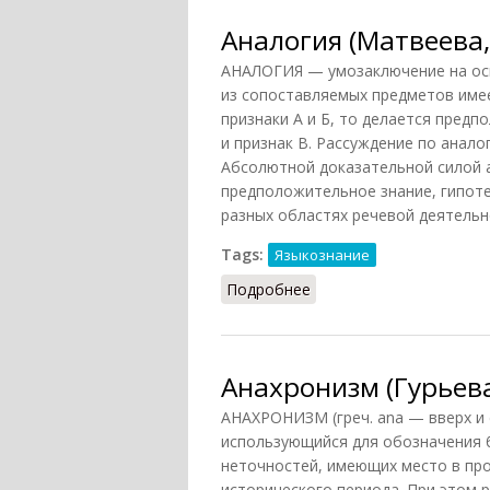
Аналогия (Матвеева,
АНАЛОГИЯ — умозаключение на осн
из сопоставляемых предметов имеет
признаки А и Б, то делается пред
и признак В. Рассуждение по анало
Абсолютной доказательной силой а
предположительное знание, гипоте
разных областях речевой деятельн
Tags:
Языкознание
Подробнее
о Аналогия (Матвеева, 
Анахронизм (Гурьева
АНАХРОНИЗМ (греч. ana — вверх и 
использующийся для обозначения б
неточностей, имеющих место в про
исторического периода. При этом 