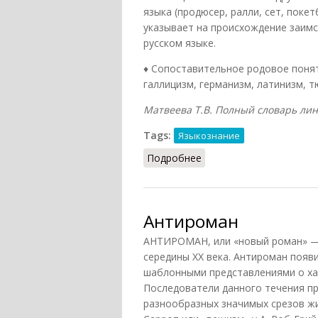
языка (продюсер, ралли, сет, покет
указывает на происхождение заимс
русском языке.
♦ Сопоставительное родовое понят
галлицизм, германизм, латинизм, т
Матвеева Т.В. Полный словарь линг
Tags:
Языкознание
Подробнее
о Англицизм
Антироман
АНТИРОМАН, или «новый роман» — 
середины XX века. Антироман появ
шаблонными представлениями о хар
Последователи данного течения п
разнообразных значимых срезов жиз