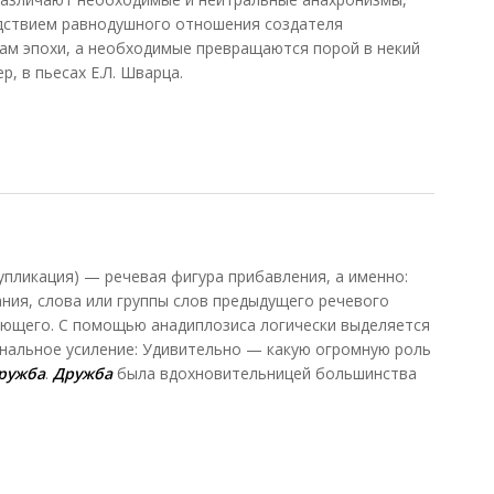
дствием равнодушного отношения создателя
ам эпохи, а необходимые превращаются порой в некий
р, в пьесах E.Л. Шварца.
 2009)
пликация) — речевая фигура прибавления, а именно:
ния, слова или группы слов предыдущего речевого
ующего. С помощью анадиплозиса логически выделяется
нальное усиление: Удивительно — какую огромную роль
ружба
.
Дружба
была вдохновительницей большинства