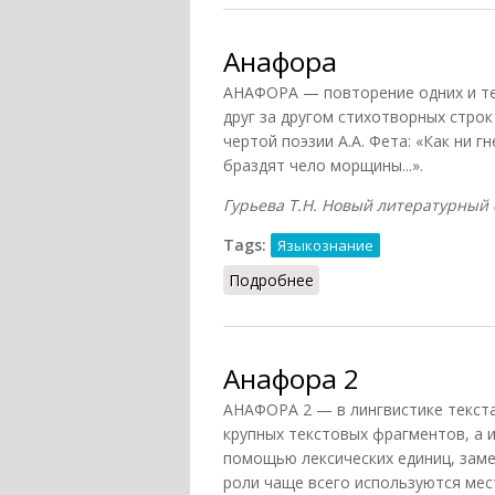
Анафора
АНАФОРА — повторение одних и тех
друг за другом стихотворных строк
чертой поэзии А.А. Фета: «Как ни г
браздят чело морщины...».
Гурьева Т.Н. Новый литературный сл
Tags:
Языкознание
Подробнее
о Анафора
Анафора 2
АНАФОРА 2 — в лингвистике текста
крупных текстовых фрагментов, а и
помощью лексических единиц, зам
роли чаще всего используются мес