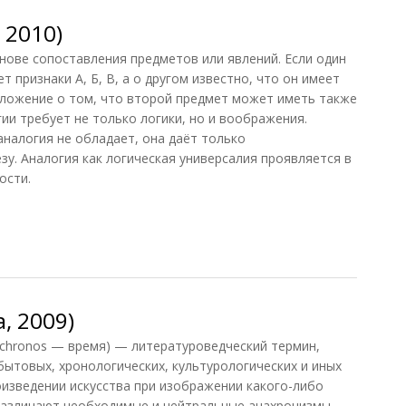
 2010)
ове сопоставления предметов или явлений. Если один
 признаки А, Б, В, а о другом известно, что он имеет
положение о том, что второй предмет может иметь также
гии требует не только логики, но и воображения.
налогия не обладает, она даёт только
зу. Аналогия как логическая универсалия проявляется в
ости.
2010)
, 2009)
chronos — время) — литературоведческий термин,
ытовых, хронологических, культурологических и иных
изведении искусства при изображении какого-либо
различают необходимые и нейтральные анахронизмы,