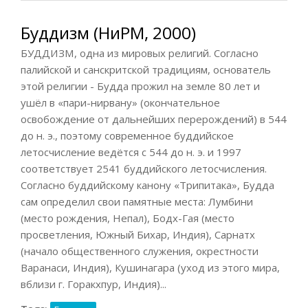
Буддизм (НиРМ, 2000)
БУДДИЗМ, одна из мировых религий. Согласно
палийской и санскритской традициям, основатель
этой религии - Будда прожил на земле 80 лет и
ушёл в «пари-нирвану» (окончательное
освобождение от дальнейших перерождений) в 544
до н. э., поэтому современное буддийское
летосчисление ведётся с 544 до н. э. и 1997
соответствует 2541 буддийского летосчисления.
Согласно буддийскому канону «Трипитака», Будда
сам определил свои памятные места: Лумбини
(место рождения, Непал), Бодх-Гая (место
просветления, Южный Бихар, Индия), Сарнатх
(начало общественного служения, окрестности
Варанаси, Индия), Кушинагара (уход из этого мира,
вблизи г. Горакхпур, Индия)...