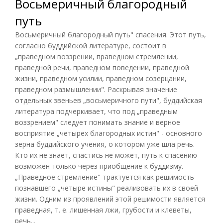
Восьмеричный благородный
путь
Восьмеричный благородный путь" спасения. Этот путь,
согласно буддийской литературе, состоит в
„праведном воззрении, праведном стремлении,
праведной речи, праведном поведении, праведной
жизни, праведном усилии, праведном созерцании,
праведном размышлении". Раскрывая значение
отдельных звеньев „восьмеричного пути", буддийская
литература подчеркивает, что под „праведным
воззрением" следует понимать знание и верное
восприятие „четырех благородных истин" - основного
зерна буддийского учения, о котором уже шла речь.
Кто их не знает, спастись не может, путь к спасению
возможен только через приобщение к буддизму.
„Праведное стремление" трактуется как решимость
познавшего „четыре истины" реализовать их в своей
жизни. Одним из проявлений этой решимости является
праведная, т. е. лишенная лжи, грубости и клеветы,
речь...