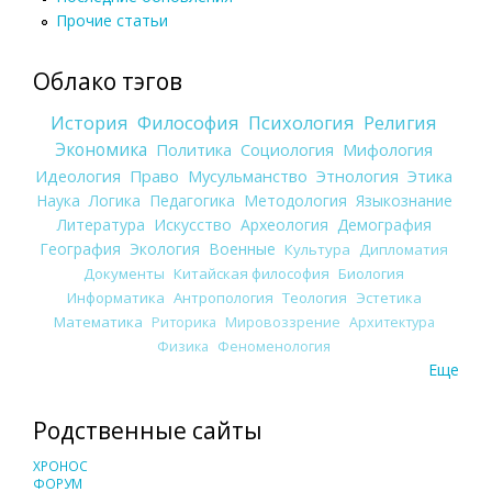
Прочие статьи
Облако тэгов
История
Философия
Психология
Религия
Экономика
Политика
Социология
Мифология
Идеология
Право
Мусульманство
Этнология
Этика
Наука
Логика
Педагогика
Методология
Языкознание
Литература
Искусство
Археология
Демография
География
Экология
Военные
Культура
Дипломатия
Документы
Китайская философия
Биология
Информатика
Антропология
Теология
Эстетика
Математика
Риторика
Мировоззрение
Архитектура
Физика
Феноменология
Еще
Родственные сайты
ХРОНОС
ФОРУМ