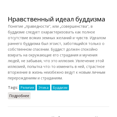
Нравственный идеал буддизма
Понятие „праведности", или „совершенства", в
буддизме следует охарактеризовать как полное
отсутствие всяких земных желаний и чувств. Идеалом
раннего буддизма был эгоист, заботящийся только о
собственном спасении. Буддист должен спокойно
взирать на окружающие его страдания и мучения
людей, не забывая, что это иллюзия. Увлечение этой
иллюзией, попытка что-то изменить в ней, страстное
вторжение в жизнь неизбежно ведут к новым личным
перерождениям и страданиям.
Tags:
Религия
Этика
Буддизм
Подробнее
о Нравственный идеал буддизма