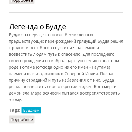
Подробнее
о Вероучение буддизма
Легенда о Будде
Буддисты верят, что после бесчисленных
предшествующих пере-рождений грядущий Будда решил
к радости всех богов спуститься на землю и
возвестить людям путь к спасению. Для последнего
своего рождения он избрал царскую семью в знатном
роде Готама (отсюда одно из его имен - Гаутама)
племени шакьев, живших в Северной Индии. Познав
причину страданий и путь избавления от них, Будда
решил возвестить свое открытие людям. Бог смерти -
демон зла Мара всячески пытался воспрепятствовать
этому.
Tags:
Буддизм
Подробнее
о Легенда о Будде