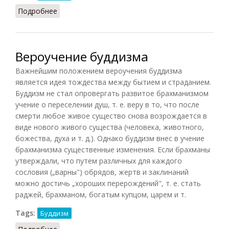
Подробнее
о Социальная доктрина буддизма
Вероучение буддизма
Важнейшим положением вероучения буддизма
является идея тождества между бытием и страданием.
Буддизм не стал опровергать развитое брахманизмом
учение о переселении душ, т. е. веру в то, что после
смерти любое живое существо снова возрождается в
виде нового живого существа (человека, животного,
божества, духа и т. д.). Однако буддизм внес в учение
брахманизма существенные изменения. Если брахманы
утверждали, что путем различных для каждого
сословия („варны") обрядов, жертв и заклинаний
можно достичь „хороших перерождений", т. е. стать
раджей, брахманом, богатым купцом, царем и т.
Tags:
Буддизм