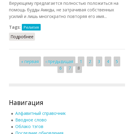
Верующему предлагается полностью положиться на
помощь будды Амиды, не затрачивая собственных
усилий и лишь многократно повторяя его имя...
Tags:
Религия
Подробнее
о Амидаизм НиРМ.Э, 2000)
Страницы
« первая
‹ предыдущая
1
2
3
4
5
6
7
8
Навигация
Алфавитный справочник
Вводное слово
Облако тэгов
Последние обновления