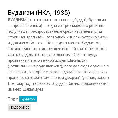
Буддизм (НКА, 1985)
БУДДИЗМ (от санскритского слова „будда", буквально
— просветленный) — одна из трех мировых религий,
получившая распространение среди населения ряда
стран Центральной, Восточной и Юго-Восточной Азии
и Дальнего Востока. По представлению буддистов,
каждое существо, достигшее высшей святости, может
стать буддой, т. е. просветленным. Один из будд,
прозванный в его земной жизни Шакьямуни
(„отшельник из рода шакьев"), поведал людям учение о
„спасении", которое его последователи называют, как
правило, санскритским словом ,дхарма" (учение, закон).
Поэтому под термином „будда" обычно подразумевают
именно Шакьямуни...
Tags:
Буддизм
Подробнее
о Буддизм (НКА, 1985)