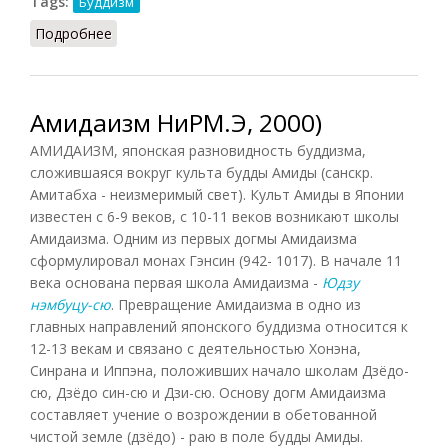
Tags:
Буддизм
Подробнее
о Буддизм (НиРМ, 2000)
Амидаизм НиРМ.Э, 2000)
АМИДАИЗМ, японская разновидность буддизма,
сложившаяся вокруг культа будды Амиды (санскр.
Амитабха - неизмеримый свет). Культ Амиды в Японии
известен с 6-9 веков, с 10-11 веков возникают школы
Амидаизма. Одним из первых догмы Амидаизма
сформулировал монах Гэнсин (942- 1017). В начале 11
века основана первая школа Амидаизма -
Юдзу
нэмбуцу-сю
. Превращение Амидаизма в одно из
главных направлений японского буддизма относится к
12-13 векам и связано с деятельностью Хонэна,
Синрана и Иппэна, положивших начало школам Дзёдо-
сю, Дзёдо син-сю и Дзи-сю. Основу догм Амидаизма
составляет учение о возрождении в обетованной
чистой земле (дзёдо) - раю в поле будды Амиды.