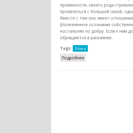
провинности, своего рода стремле
проявляться с большой силой, одна
Вместе с тем оно имеет отношение
(болезненное осознание собственн
ностальгию по добру. Если к ним д
обращаются в раскаяние.
Tags:
Этика
Подробнее
о Угрызения совести