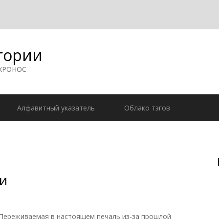
гории
 ХРОНОС
Алфавитный указатель
Облако тэгов
и
ереживаемая в настоящем печаль из-за прошлой