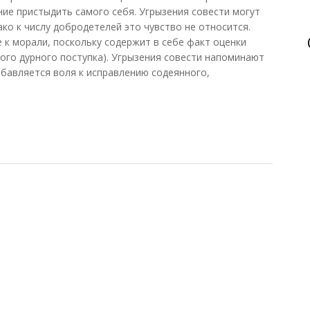
ние пристыдить самого себя. Угрызения совести могут
ко к числу добродетелей это чувство не относится.
 к морали, поскольку содержит в себе факт оценки
ого дурного поступка). Угрызения совести напоминают
обавляется воля к исправлению содеянного,