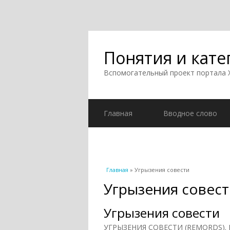
Понятия и кате
Вспомогательный проект портала
Главная
Вводное слово
Вы здесь
Главная
» Угрызения совести
Угрызения совест
Угрызения совести
УГРЫЗЕНИЯ СОВЕСТИ (REMORDS). П