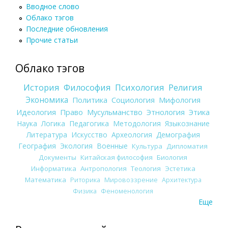
Вводное слово
Облако тэгов
Последние обновления
Прочие статьи
Облако тэгов
История
Философия
Психология
Религия
Экономика
Политика
Социология
Мифология
Идеология
Право
Мусульманство
Этнология
Этика
Наука
Логика
Педагогика
Методология
Языкознание
Литература
Искусство
Археология
Демография
География
Экология
Военные
Культура
Дипломатия
Документы
Китайская философия
Биология
Информатика
Антропология
Теология
Эстетика
Математика
Риторика
Мировоззрение
Архитектура
Физика
Феноменология
Еще