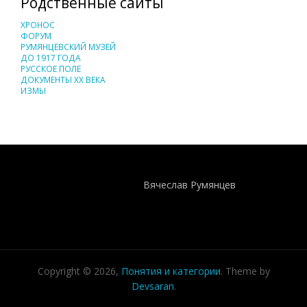
Родственные сайты
ХРОНОС
ФОРУМ
РУМЯНЦЕВСКИЙ МУЗЕЙ
ДО 1917 ГОДА
РУССКОЕ ПОЛЕ
ДОКУМЕНТЫ XX ВЕКА
ИЗМЫ
Понятия И Категории - Исторический Проект ХРОНОС
WEB-редактор
Вячеслав Румянцев
Copyright © 2026,
Понятия и категории
. Theme by
Devsaran
.