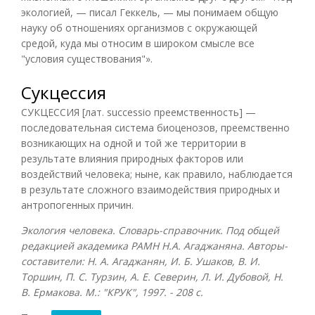
экологией, — писал Геккель, — мы понимаем общую
науку об отношениях организмов с окружающей
средой, куда мы относим в широком смысле все
"условия существования"».
Сукцессия
СУКЦЕССИЯ [лат. successio преемственность] —
последовательная система биоценозов, преемственно
возникающих на одной и той же территории в
результате влияния природных факторов или
воздействий человека; ныне, как правило, наблюдается
в результате сложного взаимодействия природных и
антропогенных причин.
Экология человека. Словарь-справочник. Под общей
редакцией академика РАМН Н.А. Агаджаняна. Авторы-
составители: Н. А. Агаджанян, И. Б. Ушаков, В. И.
Торшин, П. С. Турзин, А. Е. Северин, Л. И. Дубовой, Н.
В. Ермакова. М.: "КРУК", 1997. - 208 с.