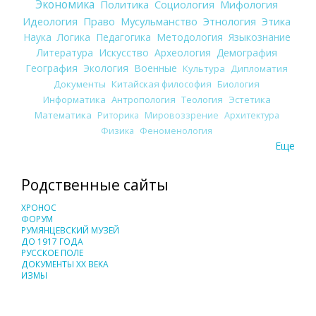
Экономика
Политика
Социология
Мифология
Идеология
Право
Мусульманство
Этнология
Этика
Наука
Логика
Педагогика
Методология
Языкознание
Литература
Искусство
Археология
Демография
География
Экология
Военные
Культура
Дипломатия
Документы
Китайская философия
Биология
Информатика
Антропология
Теология
Эстетика
Математика
Риторика
Мировоззрение
Архитектура
Физика
Феноменология
Еще
Родственные сайты
ХРОНОС
ФОРУМ
РУМЯНЦЕВСКИЙ МУЗЕЙ
ДО 1917 ГОДА
РУССКОЕ ПОЛЕ
ДОКУМЕНТЫ XX ВЕКА
ИЗМЫ