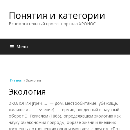
Понятия и категории
Вспомогательный проект портала ХРОНОС
Menu
Вы здесь
Главная
» Экология
Экология
ЭКОЛОГИЯ [греч. … — дом, местообитание, убежище,
жилище и … — учение]— термин, введенный в научный
оборот Э. Геккелем (1866), определявшем экологию как
науку об экономии природы, образе жизни и внешних
жизненных отношениях организмов друг с другом. «Под