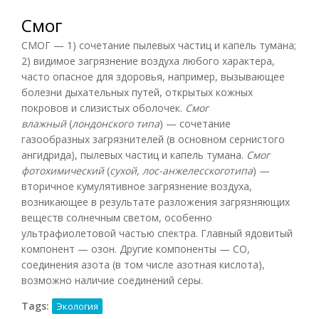
Смог
СМОГ — 1) сочетание пылевых частиц и капель тумана;
2) видимое загрязнение воздуха любого характера,
часто опасное для здоровья, например, вызывающее
болезни дыхательных путей, открытых кожных
покровов и слизистых оболочек.
Смог
влажный
(
лондонского типа
) — сочетание
газообразных загрязнителей (в основном сернистого
ангидрида), пылевых частиц и капель тумана.
Смог
фотохимический
(
сухой, лос-анжелесскоготипа
) —
вторичное кумулятивное загрязнение воздуха,
возникающее в результате разложения загрязняющих
веществ солнечным светом, особенно
ультрафиолетовой частью спектра. Главный ядовитый
компонент — озон. Другие компоненты — СО,
соединения азота (в том числе азотная кислота),
возможно наличие соединений серы.
Tags:
Экология