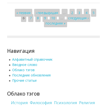
Страницы
« первая
‹ предыдущая
…
2
3
4
5
6
7
8
9
10
…
следующая ›
последняя »
Навигация
Алфавитный справочник
Вводное слово
Облако тэгов
Последние обновления
Прочие статьи
Облако тэгов
История
Философия
Психология
Религия