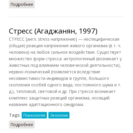
Подробнее
о Стронций
Стресс (Агаджанян, 1997)
СТРЕСС [англ. stress напряжение] — неспецифическая
(общая) реакция напряжения живого организма (в т. ч.
человека) на любое сильное воздействие. Существует
множество форм стресса: антропогенный (возникает у
животных под влиянием человеческой деятельности),
нервно-психический (появляется вследствие
несовместимости индивидов в группе, большого
скопления особей одного вида, постоянного шума и т.
д.), тепловой, световой и др. При стрессе возникает
комплекс защитных реакций организма, носящий
название адаптационного синдрома.
Tags:
Психология
Экология
Подробнее
о Стресс (Агаджанян, 1997)