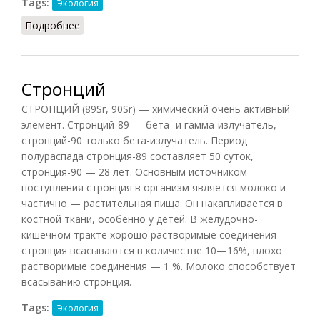
Tags:
Экология
Подробнее
о Сукцессия
Стронций
СТРОНЦИЙ (89Sr, 90Sr) — химический очень активный
элемент. Стронций-89 — бета- и гамма-излучатель,
стронций-90 только бета-излучатель. Период
полураспада стронция-89 составляет 50 суток,
стронция-90 — 28 лет. Основным источником
поступления стронция в организм является молоко и
частично — растительная пища. Он накапливается в
костной ткани, особенно у детей. В желудочно-
кишечном тракте хорошо растворимые соединения
стронция всасываются в количестве 10—16%, плохо
растворимые соединения — 1 %. Молоко способствует
всасыванию стронция.
Tags:
Экология