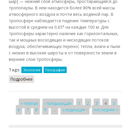
шар] — нижний слой атмосферы, простирающийся до
тропопаузы. В нем находится более 80% всей массы
атмосферного воздуха и почти весь водяной пар. В
тропосфере наблюдается падение температуры с
высотой в среднем на 0,65° на каждые 100 м. Для
тропосферы характерно наличие как горизонтальных,
так и мощных восходящих и нисходящих потоков
воздуха, обеспечивающих перенос тепла, влаги и пыли
с низких в высокие широты и от поверхности земли в
верхние слои тропосферы.
Tags:
Экология
География
Подробнее
о Тропосфера
Страницы
« первая
‹ предыдущая
1
2
3
4
5
6
7
8
9
…
следующая ›
последняя »