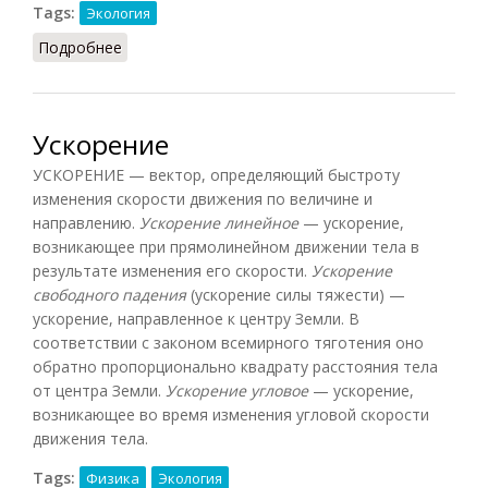
Tags:
Экология
Подробнее
о Условия деятельности
Ускорение
УСКОРЕНИЕ — вектор, определяющий быстроту
изменения скорости движения по величине и
направлению.
Ускорение линейное
— ускорение,
возникающее при прямолинейном движении тела в
результате изменения его скорости.
Ускорение
свободного падения
(ускорение силы тяжести) —
ускорение, направленное к центру Земли. В
соответствии с законом всемирного тяготения оно
обратно пропорционально квадрату расстояния тела
от центра Земли.
Ускорение угловое
— ускорение,
возникающее во время изменения угловой скорости
движения тела.
Tags:
Физика
Экология