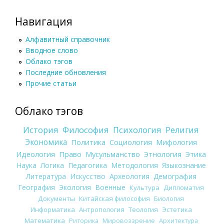
Навигация
Алфавитный справочник
Вводное слово
Облако тэгов
Последние обновления
Прочие статьи
Облако тэгов
История
Философия
Психология
Религия
Экономика
Политика
Социология
Мифология
Идеология
Право
Мусульманство
Этнология
Этика
Наука
Логика
Педагогика
Методология
Языкознание
Литература
Искусство
Археология
Демография
География
Экология
Военные
Культура
Дипломатия
Документы
Китайская философия
Биология
Информатика
Антропология
Теология
Эстетика
Математика
Риторика
Мировоззрение
Архитектура