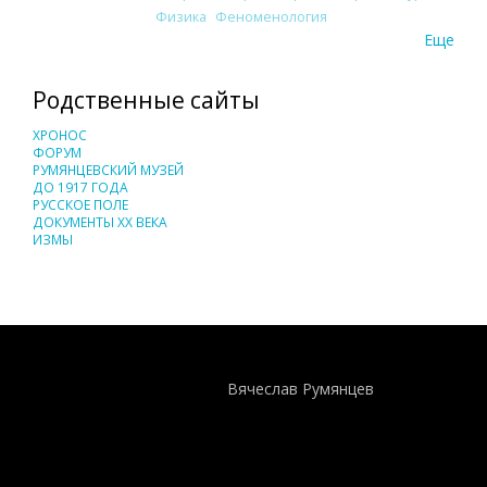
Физика
Феноменология
Еще
Родственные сайты
ХРОНОС
ФОРУМ
РУМЯНЦЕВСКИЙ МУЗЕЙ
ДО 1917 ГОДА
РУССКОЕ ПОЛЕ
ДОКУМЕНТЫ XX ВЕКА
ИЗМЫ
Понятия И Категории - Исторический Проект ХРОНОС
WEB-редактор
Вячеслав Румянцев