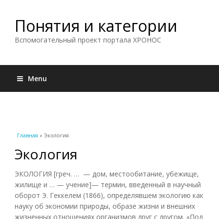
Понятия и категории
Вспомогательный проект портала ХРОНОС
Menu
Вы здесь
Главная
» Экология
Экология
ЭКОЛОГИЯ [греч. … — дом, местообитание, убежище,
жилище и … — учение]— термин, введенный в научный
оборот Э. Геккелем (1866), определявшем экологию как
науку об экономии природы, образе жизни и внешних
жизненных отношениях организмов друг с другом. «Под