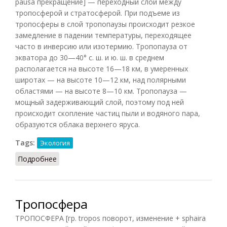
pausa прекращение] — переходный слой между
тропосферой и стратосферой. При подъеме из
тропосферы в слой тропопаузы происходит резкое
замедление в падении температуры, переходящее
часто в инверсию или изотермию. Тропопауза от
экватора до 30—40° с. ш. и ю. ш. в среднем
располагается на высоте 16—18 км, в умеренных
широтах — на высоте 10—12 км, над полярными
областями — на высоте 8—10 км. Тропопауза —
мощный задерживающий слой, поэтому под ней
происходит скопление частиц пыли и водяного пара,
образуются облака верхнего яруса.
Tags:
Экология
Подробнее
о Тропопауза
Тропосфера
ТРОПОСФЕРА [гр. tropos поворот, изменение + sphaira