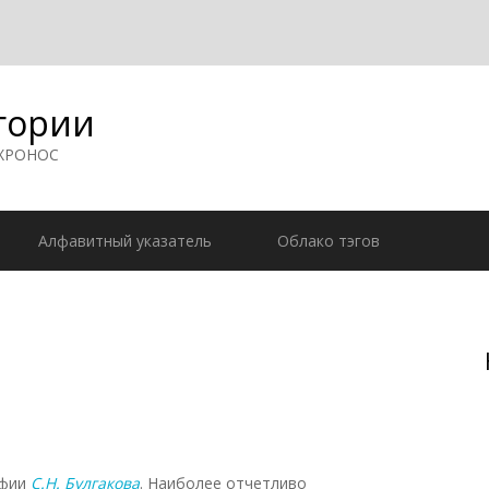
гории
 ХРОНОС
Алфавитный указатель
Облако тэгов
офии
С.Н. Булгакова
. Наиболее отчетливо