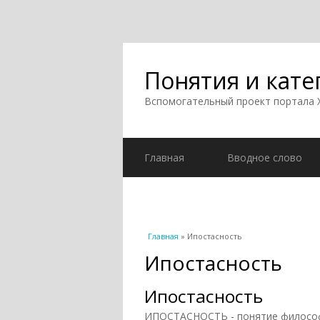
Понятия и кате
Вспомогательный проект портала
Главная
Вводное слово
Вы здесь
Главная
» Ипостасность
Ипостасность
Ипостасность
ИПОСТАСНОСТЬ - понятие филос