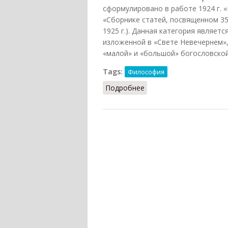
сформулировано в работе 1924 г. 
«Сборнике статей, посвященном 35-
1925 г.). Данная категория являе
изложенной в «Свете Невечернем»,
«малой» и «большой» богословской
Tags:
Философия
Подробнее
о Ипостасность