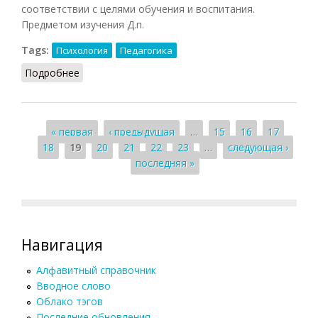
соответствии с целями обучения и воспитания.
Предметом изучения Д.п.
Tags:
Психология
Педагогика
Подробнее
о Детская психология
Страницы
« первая
‹ предыдущая
…
15
16
17
18
19
20
21
22
23
…
следующая ›
последняя »
Навигация
Алфавитный справочник
Вводное слово
Облако тэгов
Последние обновления