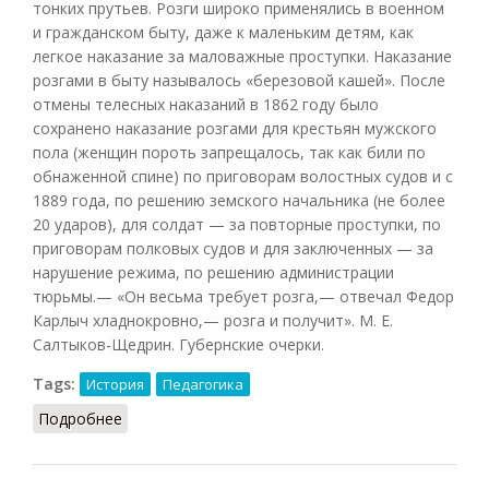
тонких прутьев. Розги широко применялись в военном
и гражданском быту, даже к маленьким детям, как
легкое наказание за маловажные проступки. Наказание
розгами в быту называлось «березовой кашей». После
отмены телесных наказаний в 1862 году было
сохранено наказание розгами для крестьян мужского
пола (женщин пороть запрещалось, так как били по
обнаженной спине) по приговорам волостных судов и с
1889 года, по решению земского начальника (не более
20 ударов), для солдат — за повторные проступки, по
приговорам полковых судов и для заключенных — за
нарушение режима, по решению администрации
тюрьмы.— «Он весьма требует розга,— отвечал Федор
Карлыч хладнокровно,— розга и получит». М. Е.
Салтыков-Щедрин. Губернские очерки.
Tags:
История
Педагогика
Подробнее
о Розги