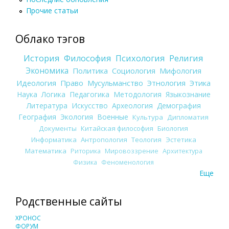
Прочие статьи
Облако тэгов
История
Философия
Психология
Религия
Экономика
Политика
Социология
Мифология
Идеология
Право
Мусульманство
Этнология
Этика
Наука
Логика
Педагогика
Методология
Языкознание
Литература
Искусство
Археология
Демография
География
Экология
Военные
Культура
Дипломатия
Документы
Китайская философия
Биология
Информатика
Антропология
Теология
Эстетика
Математика
Риторика
Мировоззрение
Архитектура
Физика
Феноменология
Еще
Родственные сайты
ХРОНОС
ФОРУМ