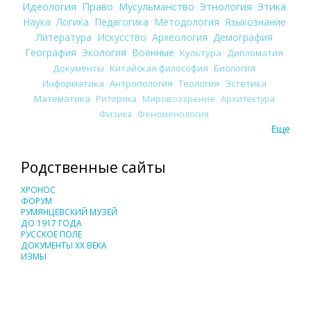
Идеология
Право
Мусульманство
Этнология
Этика
Наука
Логика
Педагогика
Методология
Языкознание
Литература
Искусство
Археология
Демография
География
Экология
Военные
Культура
Дипломатия
Документы
Китайская философия
Биология
Информатика
Антропология
Теология
Эстетика
Математика
Риторика
Мировоззрение
Архитектура
Физика
Феноменология
Еще
Родственные сайты
ХРОНОС
ФОРУМ
РУМЯНЦЕВСКИЙ МУЗЕЙ
ДО 1917 ГОДА
РУССКОЕ ПОЛЕ
ДОКУМЕНТЫ XX ВЕКА
ИЗМЫ