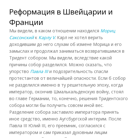
Реформация в Швейцарии и
Франции
Мы видели, в каком отношении находился
Мориц
Саксонский
к
Карлу V
. Карл не хотел верить
доходившим до него слухам об измене Морица и его
замыслах и продолжал заниматься возвратившимся в
Тридент собором. Мы видели, вследствие какой
причины собор разделился. Можно сказать, что
упорство
Павла III
и подозрительность спасли
протестантов от величайшей опасности. Если б собор
не разделился именно в ту решительную эпоху, когда
император, окончив Шмалькальденскую войну, стоял
во главе Германии, то, конечно, решения Тридентского
собора могли бы получить совсем иной вес.
Разделение собора заставило императора принять
иное средство, именно Аугсбургской интерим. После
Павла III Юлий III, его преемник, согласился с
императором и сам приказал духовным лицам