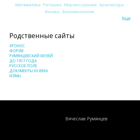
Математика
Риторика
Мировоззрение
Архитектура
Физика
Феноменология
Еще
Родственные сайты
ХРОНОС
ФОРУМ
РУМЯНЦЕВСКИЙ МУЗЕЙ
ДО 1917 ГОДА
РУССКОЕ ПОЛЕ
ДОКУМЕНТЫ XX ВЕКА
ИЗМЫ
Понятия И Категории - Исторический Проект ХРОНОС
WEB-редактор
Вячеслав Румянцев