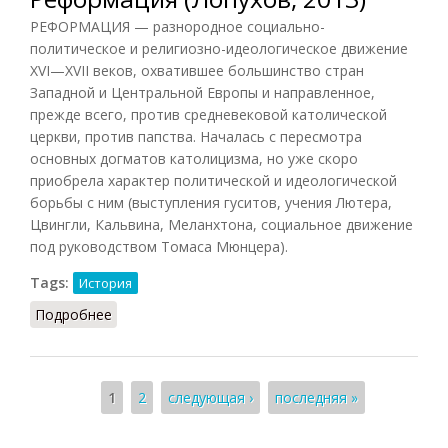
РЕФОРМАЦИЯ — разнородное социально-
политическое и религиозно-идеологическое движение
XVI—XVII веков, охватившее большинство стран
Западной и Центральной Европы и направленное,
прежде всего, против средневековой католической
церкви, против папства. Началась с пересмотра
основных догматов католицизма, но уже скоро
приобрела характер политической и идеологической
борьбы с ним (выступления гуситов, учения Лютера,
Цвингли, Кальвина, Меланхтона, социальное движение
под руководством Томаса Мюнцера).
Tags:
История
Подробнее
о Реформация (Лопухов, 2013)
Страницы
1
2
следующая ›
последняя »