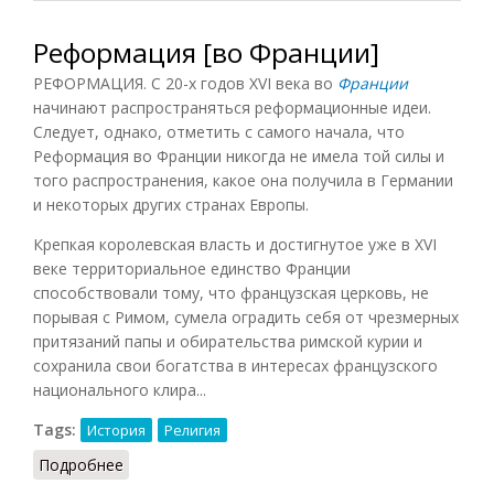
Реформация [во Франции]
РЕФОРМАЦИЯ. С 20-х годов XVI века во
Франции
начинают распространяться реформационные идеи.
Следует, однако, отметить с самого начала, что
Реформация во Франции никогда не имела той силы и
того распространения, какое она получила в Германии
и некоторых других странах Европы.
Крепкая королевская власть и достигнутое уже в XVI
веке территориальное единство Франции
способствовали тому, что французская церковь, не
порывая с Римом, сумела оградить себя от чрезмерных
притязаний папы и обирательства римской курии и
сохранила свои богатства в интересах французского
национального клира...
Tags:
История
Религия
Подробнее
о Реформация [во Франции]