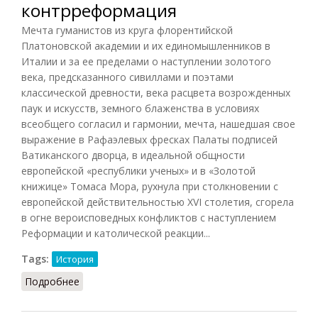
контрреформация
Мечта гуманистов из круга флорентийской
Платоновской академии и их единомышленников в
Италии и за ее пределами о наступлении золотого
века, предсказанного сивиллами и поэтами
классической древности, века расцвета возрожденных
паук и искусств, земного блаженства в условиях
всеобщего согласил и гармонии, мечта, нашедшая свое
выражение в Рафаэлевых фресках Палаты подписей
Ватиканского дворца, в идеальной общности
европейской «республики ученых» и в «Золотой
книжице» Томаса Мора, рухнула при столкновении с
европейской действительностью XVI столетия, сгорела
в огне вероисповедных конфликтов с наступлением
Реформации и католической реакции...
Tags:
История
Подробнее
о Гуманизм — реформация —
контрреформация