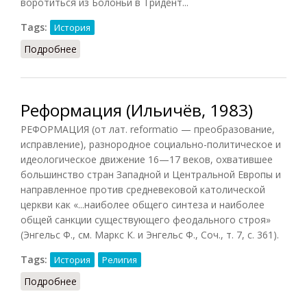
воротиться из Болоньи в Тридент...
Tags:
История
Подробнее
о Реформация в Швейцарии и Франции
Реформация (Ильичёв, 1983)
РЕФОРМАЦИЯ (от лат. reformatio — преобразование,
исправление), разнородное социально-политическое и
идеологическое движение 16—17 веков, охватившее
большинство стран Западной и Центральной Европы и
направленное против средневековой католической
церкви как «...наиболее общего синтеза и наиболее
общей санкции существующего феодального строя»
(Энгельс Ф., см. Маркс К. и Энгельс Ф., Соч., т. 7, с. 361).
Tags:
История
Религия
Подробнее
о Реформация (Ильичёв, 1983)