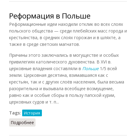
Реформация в Польше
Реформационные идеи находили отклик во всех слоях
польского общества — среди плебейских масс города и
крестьянства, в средних слоях горожан и в шляхте, а
также в среде светских магнатов.
Причины этого заключались в могуществе и особых
привилегиях католического духовенства. В XVI в.
церковные владения составляли в
Польше
1/5 всей
земли. Церковная десятина, взимавшаяся как с
крестьян, так и с других слоёв населения, была весьма
разорительна и вызывала всеобщее возмущение,
равно как и особые сборы в пользу папской курии,
церковных судов и т. п...
Tags:
История
Подробнее
о Реформация в Польше