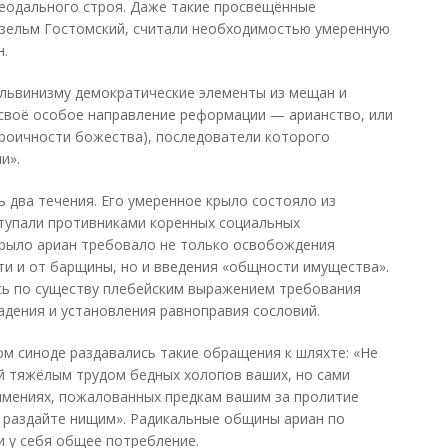
феодального строя. Даже такие просвещённые
нзельм Гостомский, считали необходимостью умеренную
н.
альвинизму демократические элементы из мещан и
 своё особое направление реформации — арианство, или
 троичности божества), последователи которого
и».
ь два течения. Его умеренное крыло состояло из
ступали противниками коренных социальных
крыло ариан требовало не только освобождения
ти и от барщины, но и введения «общности имущества».
сь по существу плебейским выражением требования
дения и установления равноправия сословий.
ом синоде раздавались такие обращения к шляхте: «Не
й тяжёлым трудом бедных холопов ваших, но сами
 имениях, пожалованных предкам вашим за пролитие
и раздайте нищим». Радикальные общины ариан по
и у себя общее потребление.