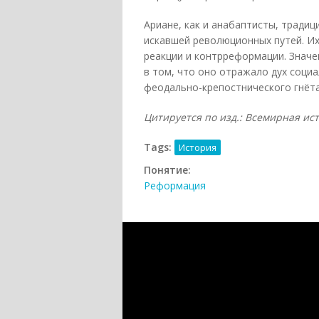
Ариане, как и анабаптисты, традиц
искавшей революционных путей. Их
реакции и контрреформации. Значе
в том, что оно отражало дух соци
феодально-крепостнического гнёта
Цитируется по изд.: Всемирная ис
Tags:
История
Понятие:
Реформация