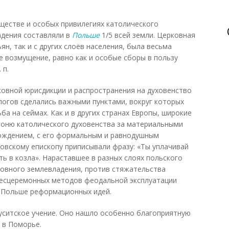
ществе и особых привилегиях католического
ладения составляли в
Польше
1/5 всей земли. Церковная
ян, так и с других слоёв населения, была весьма
 возмущение, равно как и особые сборы в пользу
 п.
овной юрисдикции и распространения на духовенство
логов сделались важными пунктами, вокруг которых
а на сеймах. Как и в других странах Европы, широкие
огоню католического духовенства за материальными
ождением, с его формальным и равнодушным
овскому епископу приписывали фразу: «Ты уплачивай
ь в козла». Нараставшее в разных слоях польского
овного землевладения, против стяжательства
 бесцеремонных методов феодальной эксплуатации
 Польше реформационных идей.
гуситское учение. Оно нашло особенно благоприятную
 в Поморье.