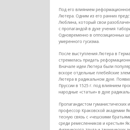
Под его влиянием реформационное
Лютера. Одним из его ранних предс
Люблина, который свои разоблачен
с пропагандой в духе учения табо
Одновременно в оппозиционных шл
умеренного гусизма.
После выступления Лютера в Герма
стремилась придать реформационн
Вначале идеи Лютера были популяр
вскоре отдельные плебейские элем
Лютера в радикальном духе. Появи
Пруссии в 1525 г. под влиянием пр
народные «статьи» в духе радикал
Пропагандистом гуманистических 
профессор Краковской академии Я
тесную связь с «чешскими братьям
среди ремесленников и крестьян Як
физического труда и технических з