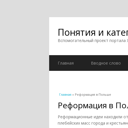
Понятия и кате
Вспомогательный проект портала
Главная
Вводное слово
Вы здесь
Главная
» Реформация в Польше
Реформация в П
Реформационные идеи находили от
плебейских масс города и крестьянс