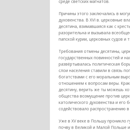
среде светских магнатов.
Причины этого заключались в могу
духовенства. В XVI в. церковные в
десятина, взимавшаяся как с кресть
разорительна и вызывала всеобщее
папской курии, церковных судов и т.
Требования отмены десятины, церк
государственных повинностей и на
развёртывалась политическая борьб
слои населения ставили в связь п
богатствами с его моральным выр
отношением к вопросам веры. Крак
десятину, верить же ты можешь хот
общества возмущение против церк
католического духовенства и его
содействовало распространению в
Уже в XV веке в Польшу проникло 
почву в Великой и Малой Польше и