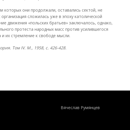
ии которых они продолжали, оставались сектой, не
 организация сложилась уже в эпоху католической
ние движения «польских братьев» заключалось, однако,
ального протеста народных масс против усилившегося
 и их стремление к свободе мысли.
тория. Том
IV. М., 1958, с. 426-428.
Понятия И Категории - Исторический Проект ХРОНОС
WEB-редактор
Вячеслав Румянцев