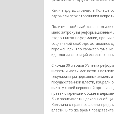
Как и в других странах, в Польше с
одержали верх сторонники непроти
Политической слабостью польских 
мало затронуты реформационным д
сторонников Реформации, проникн
социальной свободе, оставались 
горожан приняло характер гуманис
идеологии с позиций естествознани
С конца 30-х годов XVI века рефо
шляхты и части магнатов. Светски
секуляризации церковных земель и
государственной власти, избрали 
шляхту своей церковной организа
правах старейшин общин в церковн
бы к зависимости церковных общин
Кальвина о праве сословно-предс
власти. В то же время представит