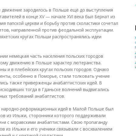
 движение зародилось в Польше ещё до выступления
тавителей в конце XV — начале XVI века был Бернат из
ия папской церкви и борьбу против схоластики сочетал
ритов, направленной против феодальной эксплуатации.
яхетских кругах Польши распространялись идеи
нии немецкая часть населения польских городов
ому движению в Польше характер лютеранства.
ны и в плебейских кругах польских городов. Однако
енты, особенно в Поморье, стали толковать учение
лись также приверженцы анабаптистских идей. В
оисходивших тогда в Гданьске волнений выдвигались
ьных требований анабаптистов.
и народно-реформационных идей в Малой Польше был
ков из Ильжи, сторонники которого поддерживали
и»и с моравскими анабаптистами. Свою пропаганду
ов из Ильжи и его ученики связывали с восхвалением
наний и с критикой схоластики.