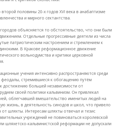
о второй половины 20-х годов XVI века в анабаптизме
вленчества и мирного сектантства.
городов объясняется то обстоятельство, что они были
вижением. Отдельные прогрессивные деятели из числа
утые патриотическим настроением и стремлением к
одинокими. В Кракове реформационное движение
тического вольнодумства и критики церковной
я.
рмационные учения интенсивно распространяются среди
е феодалы, стремившиеся к обогащению путём
 к достижению большей независимости от
орудием своей политики кальвинизм. Он привлекал
цией, облегчавшей вмешательство именитых людей на
ую жизнь, в деятельность синодов и школ, что привело
 от шляхты. Интересам шляхты отвечал и тезис
тавительных учреждений не повиноваться королевской
ели шляхетско-кальвинистской реформации не допускали