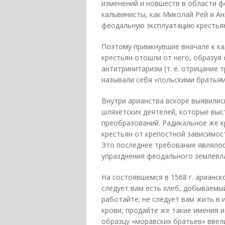
изменений и новшеств в области 
кальвинисты, как Миколай Рей и А
феодальную эксплуатацию крестья
Поэтому примкнувшие вначале к к
крестьян отошли от него, образуя
антитринитаризм (т. е. отрицание
называли себя «польскими братьям
Внутри арианства вскоре выявилис
шляхетских деятелей, которые вы
преобразований. Радикальное же 
крестьян от крепостной зависимос
Это последнее требование являло
упразднения феодального землевла
На состоявшемся в 1568 г. арианск
следует вам есть хлеб, добываемы
работайте; не следует вам жить в
крови, продайте же такие имения 
образцу «моравских братьев» ввел