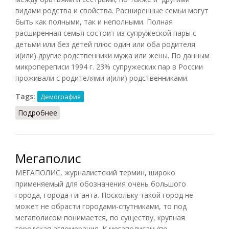
видами родства и свойства. Расширенные семьи могут
быть как полными, так и неполными. Полная
расширенная семья состоит из супружеской пары с
детьми или без детей плюс один или оба родителя
и(или) другие родственники мужа или жены. По данным
микропереписи 1994 г. 23% супружеских пар в России
проживали с родителями и(или) родственниками.
Tags:
Демография
Подробнее
о Расширенная семья
Мегаполис
МЕГАПОЛИС, журналистский термин, широко
применяемый для обозначения очень большого
города, города-гиганта. Поскольку такой город не
может не обрасти городами-спутниками, то под
мегаполисом понимается, по существу, крупная
городская агломерация. К мегаполисам (по