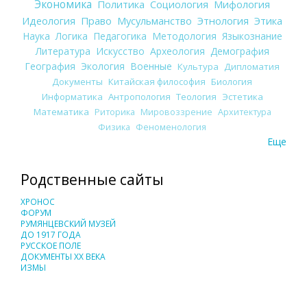
Экономика
Политика
Социология
Мифология
Идеология
Право
Мусульманство
Этнология
Этика
Наука
Логика
Педагогика
Методология
Языкознание
Литература
Искусство
Археология
Демография
География
Экология
Военные
Культура
Дипломатия
Документы
Китайская философия
Биология
Информатика
Антропология
Теология
Эстетика
Математика
Риторика
Мировоззрение
Архитектура
Физика
Феноменология
Еще
Родственные сайты
ХРОНОС
ФОРУМ
РУМЯНЦЕВСКИЙ МУЗЕЙ
ДО 1917 ГОДА
РУССКОЕ ПОЛЕ
ДОКУМЕНТЫ XX ВЕКА
ИЗМЫ