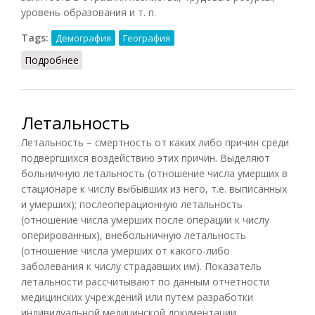
уровень образования и т. п.
Tags:
Демография
География
Подробнее
о Карта населения
Летальность
Летальность – смертность от каких либо причин среди
подвергшихся воздействию этих причин. Выделяют
больничную летальность (отношение числа умерших в
стационаре к числу выбывших из него, т.е. выписанных
и умерших); послеоперационную летальность
(отношение числа умерших после операции к числу
оперированных), внебольничную летальность
(отношение числа умерших от какого-либо
заболевания к числу страдавших им). Показатель
летальности рассчитывают по данным отчетности
медицинских учреждений или путем разработки
индивидуальной медицинской документации.