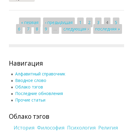
Страницы
« первая
‹ предыдущая
1
2
3
4
5
6
7
8
9
…
следующая ›
последняя »
Навигация
Алфавитный справочник
Вводное слово
Облако тэгов
Последние обновления
Прочие статьи
Облако тэгов
История
Философия
Психология
Религия