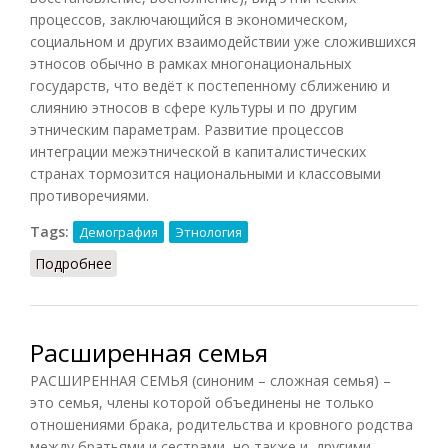
процессов, заключающийся в экономическом,
социальном и других взаимодействии уже сложившихся
этносов обычно в рамках многонациональных
государств, что ведёт к постепенному сближению и
слиянию этносов в сфере культуры и по другим
этническим параметрам. Развитие процессов
интеграции межэтнической в капиталистических
странах тормозится национальными и классовыми
противоречиями.
Tags:
Демография
Этнология
Подробнее
о Интеграция межэтническая (ДЭС, 1985)
Расширенная семья
РАСШИРЕННАЯ СЕМЬЯ (синоним – сложная семья) –
это семья, члены которой объединены не только
отношениями брака, родительства и кровного родства
между братьями и сестрами, но также и другими