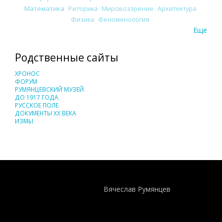
Математика
Риторика
Мировоззрение
Архитектура
Физика
Феноменология
Еще
Родственные сайты
ХРОНОС
ФОРУМ
РУМЯНЦЕВСКИЙ МУЗЕЙ
ДО 1917 ГОДА
РУССКОЕ ПОЛЕ
ДОКУМЕНТЫ XX ВЕКА
ИЗМЫ
Понятия И Категории - Исторический Проект ХРОНОС
WEB-редактор
Вячеслав Румянцев