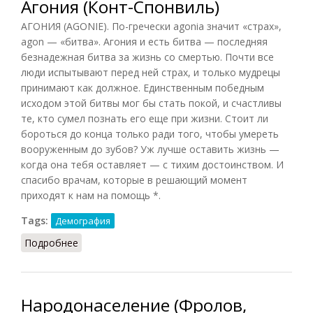
Агония (Конт-Спонвиль)
АГОНИЯ (AGONIE). По-гречески agonia значит «страх»,
agon — «битва». Агония и есть битва — последняя
безнадежная битва за жизнь со смертью. Почти все
люди испытывают перед ней страх, и только мудрецы
принимают как должное. Единственным победным
исходом этой битвы мог бы стать покой, и счастливы
те, кто сумел познать его еще при жизни. Стоит ли
бороться до конца только ради того, чтобы умереть
вооруженным до зубов? Уж лучше оставить жизнь —
когда она тебя оставляет — с тихим достоинством. И
спасибо врачам, которые в решающий момент
приходят к нам на помощь *.
Tags:
Демография
Подробнее
о Агония (Конт-Спонвиль)
Народонаселение (Фролов,