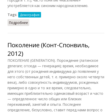
города и т. п.); часто понятие «население»
употребляется как синоним народонаселению.
Tags:
Демография
Подробнее
о Народонаселение (Подопригора, 2013)
Поколение (Конт-Спонвиль,
2012)
ПОКОЛЕНИЕ (GENERATION). Порождение (латинское
generare; отсюда — генерация); время, необходимое
для этого (от рождения индивидуума до появления у
него собственных детей, т. е. примерно около четверти
века), либо совокупность индивидуумов, рожденных
примерно в одно и то же время, следовательно,
имеющих приблизительно одинаковый возраст и часто
— определенное число общих или близких
переживаний, занятий и опыта. Последнее
определение, безусловно, ставит перед нами вопрос о