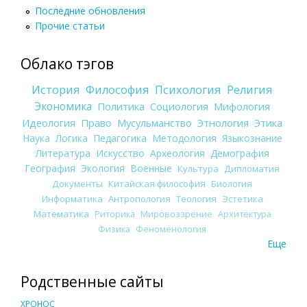
Последние обновления
Прочие статьи
Облако тэгов
История
Философия
Психология
Религия
Экономика
Политика
Социология
Мифология
Идеология
Право
Мусульманство
Этнология
Этика
Наука
Логика
Педагогика
Методология
Языкознание
Литература
Искусство
Археология
Демография
География
Экология
Военные
Культура
Дипломатия
Документы
Китайская философия
Биология
Информатика
Антропология
Теология
Эстетика
Математика
Риторика
Мировоззрение
Архитектура
Физика
Феноменология
Еще
Родственные сайты
ХРОНОС