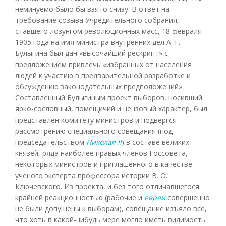
неминуемо было бы взято снизу. В ответ на
требование созыва Учредительного собрания,
ставшего лозунгом революционных масс, 18 февраля
1905 года на имя министра внутренних дел А. Г.
Булыгина был дан «высочайший рескрипт» с
предложением привлечь «избранных от населения
людей к участию в предварительной разработке и
обсуждению законодательных предположений».
Составленный Булыгиным проект выборов, носивший
ярко-сословный, помещичий и цензовый характер, был
представлен комитету министров и подвергся
рассмотрению специального совещания (под
председательством
Николая II
) в составе великих
князей, ряда наиболее правых членов Госсовета,
некоторых министров и приглашенного в качестве
ученого эксперта профессора истории В. О.
Ключевского. Из проекта, и без того отличавшегося
крайней реакционностью (рабочие и
евреи
совершенно
не были допущены к выборам), совещание изъяло все,
что хоть в какой-нибудь мере могло иметь видимость