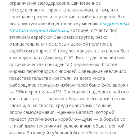
ограничения самодержавия. Единственное
«отступление» от проекта заключалось в том, что
совещание разрешило участие в выборах евреям. Это
было «уступкой» общественному мнению
Соединенных
Штатов Северной Америки
, которое, отчасти под
влиянием еврейских банковских кругов, резко
отрицательно относилось к царской политике в
еврейском вопросе. К тому же, как раз в это время был
командирован в Америку С. Ю. Витте для ведения при
посредничестве президента Соединенных Штатов
мирных переговоров с Японией. Совещание увеличило
представительство крестьян: из всего числа
выборщиков городских избирателей было 24%, дворян
— 33% и крестьян—43%. Совещание надеялось найти в
крестьянстве, — главным образом, в его зажиточных
слоях и, в частности, среди волостных старшин, —
опору самодержавия, «ценный балласт, который
придаст устойчивость кораблю—Думе — в борьбе со
стихийными течениями и увлечениями общественной
мысли». За каждой губернией было обеспечено по