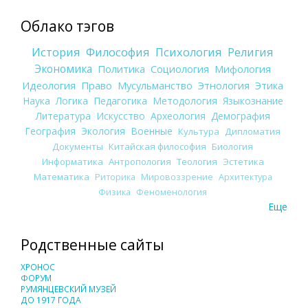
Облако тэгов
История
Философия
Психология
Религия
Экономика
Политика
Социология
Мифология
Идеология
Право
Мусульманство
Этнология
Этика
Наука
Логика
Педагогика
Методология
Языкознание
Литература
Искусство
Археология
Демография
География
Экология
Военные
Культура
Дипломатия
Документы
Китайская философия
Биология
Информатика
Антропология
Теология
Эстетика
Математика
Риторика
Мировоззрение
Архитектура
Физика
Феноменология
Еще
Родственные сайты
ХРОНОС
ФОРУМ
РУМЯНЦЕВСКИЙ МУЗЕЙ
ДО 1917 ГОДА