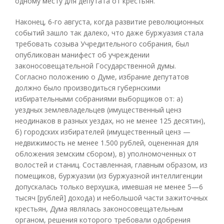
одному месту для депутата от крестьян.
Наконец, 6-го августа, когда развитие революционных
событий зашло так далеко, что даже буржуазия стала
требовать созыва Учредительного собрания, был
опубликован манифест об учреждении
законосовещательной Государственной думы.
Согласно положению о Думе, избрание депутатов
должно было производиться губернскими
избирательными собраниями выборщиков от: а)
уездных землевладельцев (имущественный ценз
неодинаков в разных уездах, но не менее 125 десятин),
б) городских избирателей (имущественный ценз —
недвижимость не менее 1.500 рублей, оцененная для
обложения земским сбором), в) уполномоченных от
волостей и станиц. Составленная, главным образом, из
помещиков, буржуазии (из буржуазной интеллигенции
допускалась только верхушка, имевшая не менее 5—6
тысяч [рублей] дохода) и небольшой части зажиточных
крестьян, Дума являлась законосовещательным
органом, решения которого требовали одобрения