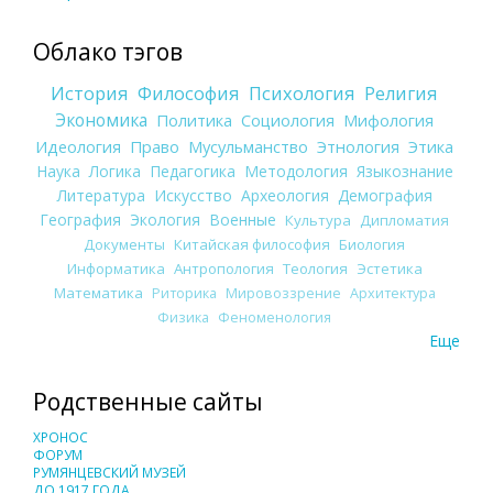
Облако тэгов
История
Философия
Психология
Религия
Экономика
Политика
Социология
Мифология
Идеология
Право
Мусульманство
Этнология
Этика
Наука
Логика
Педагогика
Методология
Языкознание
Литература
Искусство
Археология
Демография
География
Экология
Военные
Культура
Дипломатия
Документы
Китайская философия
Биология
Информатика
Антропология
Теология
Эстетика
Математика
Риторика
Мировоззрение
Архитектура
Физика
Феноменология
Еще
Родственные сайты
ХРОНОС
ФОРУМ
РУМЯНЦЕВСКИЙ МУЗЕЙ
ДО 1917 ГОДА