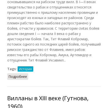
основывавшихся на рабском труде вилл. В I—II веках
свидетельства о рабах и отпущенниках относятся
преимущественно к пришлому населению провинции и
происходят из южных и западных ее районов. Среди
племен рабство было наиболее распространено у
бойев, отчасти у эрависков. С территории civitas бойев
дошли сведения I — начала II века о рабах у
аристократии бойев. Так, Тит Флавий Кобромар,
потомок одного из последних царей бойев, получивший
римское гражданство от Флавиев, имел рабов:
известны его рабы Кобромар, Амука, Артемидор и
отпущенник Тит Флавий Уксавиил...
Tags:
История
Подробнее
о Вилланы в Паннонии
Вилланы в XIII веке (Гутнова,
1960)