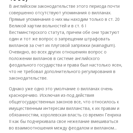
В английском законодательстве этого периода почти
совершенно отсутствуют упоминания о вилланах.
Прямые упоминания о них мы находим только в ст. 20
Великой хартии вольностей и в ст. 6 I
Вестминстерского статута, причем обе они трактуют
один и тот же вопрос о запрещении штрафовать
вилланов за счет их плуговой запряжки (wainagium).
Очевидно, во всех других отношениях вопрос о
положении вилланов в системе английского
феодального государства и права был настолько ясен,
что не требовал дополнительного регулирования в
законодательстве.
Однако уже одно это умолчание о вилланах очень
красноречиво. Исключая из-под действия
общегосударственных законов все, что относилось к
имущественным интересам вилланства, к их правам и
обязанностям, королевская власть со времен Генриха
II как бы подчеркивала свое нежелание вмешиваться
во взаимоотношения между феодалом и вилланом...