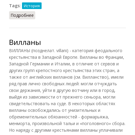
Tags:
История
Подробнее
о Вилланы в XIII веке (Гутнова, 1960)
Вилланы
ВИЛЛАНЫ (позднелат. villani) - категория феодального
крестьянства в Западной Европе. Вилланы во Франции,
Западной Германии и Италии, в отличие от
сервов
и
других групп крепостного крестьянства этих стран, а
также от английских вилланов (см. Вилланство), имели
ряд прав лично свободных людей: могли отчуждать
свои держания, уйти в другую вотчину или в город,
выйдя из зависимости от прежнего сеньора, могли
свидетельствовать на суде. В некоторых областях
вилланы освобождались от унизительных и
обременительных обязанностей - формарьяжа,
менморта, произвольной тальи и «поголовного» сбора.
Но наряду с другими крестьянами вилланы уплачивали