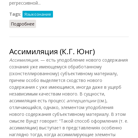
регрессивной...
Tags:
Языкознание
Подробнее
о Ассимиляция (Матвеева, 2010)
Ассимиляция (К.Г. Юнг)
Ассимиляция.
— есть уподобление нового содержания
сознания уже имеющемуся обработанному
(сконстеллированному) субъективному материалу,
причем особо выделяется сходство нового
содержания с уже имеющимся, иногда даже в ущерб
независимым качествам нового. В сущности,
ассимиляция есть процесс
апперцепции
(см.),
отличающийся, однако, элементом уподобления
нового содержания субъективному материалу. В этом
смысле Вундт говорит: “Такой способ оформления (т. е.
ассимиляции) выступает в представлениях особенно
наглядно тогда, когда ассимилирующие элементы