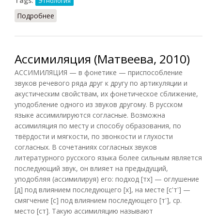
Tags:
Этнология
Подробнее
о Ассимиляция этническая (Тавадов, 2011)
Ассимиляция (Матвеева, 2010)
АССИМИЛЯЦИЯ — в фонетике — приспособление
звуков речевого ряда друг к другу по артикуляции и
акустическим свойствам, их фонетическое сближение,
уподобление одного из звуков другому. В русском
языке ассимилируются согласные. Возможна
ассимиляция по месту и способу образования, по
твёрдости и мягкости, по звонкости и глухости
согласных. В сочетаниях согласных звуков
литературного русского языка более сильным является
последующий звук, он влияет на предыдущий,
уподобляя (ассимилируя) его: подход [тх] — оглушение
[д] под влиянием последующего [х], на месте [с'т'] —
смягчение [с] под влиянием последующего [т'], ср.
место [ст]. Такую ассимиляцию называют