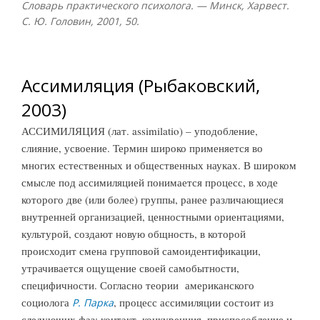
Словарь практического психолога. — Минск, Харвест.
С. Ю. Головин, 2001, 50.
Ассимиляция (Рыбаковский,
2003)
АССИМИЛЯЦИЯ (лат. assimilatio) – уподобление,
слияние, усвоение. Термин широко применяется во
многих естественных и общественных науках. В широком
смысле под ассимиляцией понимается процесс, в ходе
которого две (или более) группы, ранее различающиеся
внутренней организацией, ценностными ориентациями,
культурой, создают новую общность, в которой
происходит смена групповой самоидентификации,
утрачивается ощущение своей самобытности,
специфичности. Согласно теории американского
социолога
, процесс ассимиляции состоит из
Р. Парка
следующих фаз: контакт, конкуренция, приспособление и