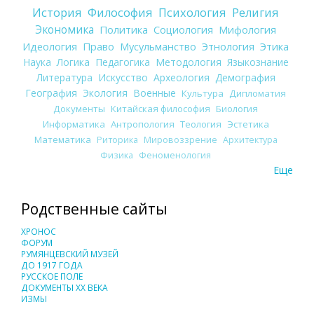
История
Философия
Психология
Религия
Экономика
Политика
Социология
Мифология
Идеология
Право
Мусульманство
Этнология
Этика
Наука
Логика
Педагогика
Методология
Языкознание
Литература
Искусство
Археология
Демография
География
Экология
Военные
Культура
Дипломатия
Документы
Китайская философия
Биология
Информатика
Антропология
Теология
Эстетика
Математика
Риторика
Мировоззрение
Архитектура
Физика
Феноменология
Еще
Родственные сайты
ХРОНОС
ФОРУМ
РУМЯНЦЕВСКИЙ МУЗЕЙ
ДО 1917 ГОДА
РУССКОЕ ПОЛЕ
ДОКУМЕНТЫ XX ВЕКА
ИЗМЫ