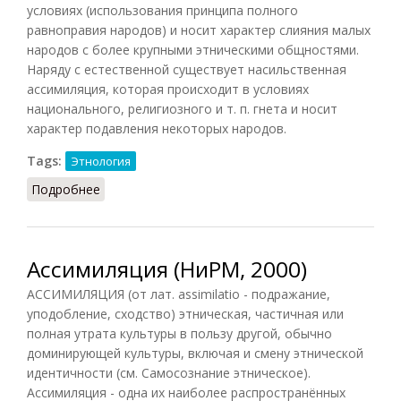
условиях (использования принципа полного
равноправия народов) и носит характер слияния малых
народов с более крупными этническими общностями.
Наряду с естественной существует насильственная
ассимиляция, которая происходит в условиях
национального, религиозного и т. п. гнета и носит
характер подавления некоторых народов.
Tags:
Этнология
Подробнее
о Ассимиляция (Шапарь, 2009)
Ассимиляция (НиРМ, 2000)
АССИМИЛЯЦИЯ (от лат. assimilatio - подражание,
уподобление, сходство) этническая, частичная или
полная утрата культуры в пользу другой, обычно
доминирующей культуры, включая и смену этнической
идентичности (см. Самосознание этническое).
Ассимиляция - одна их наиболее распространённых