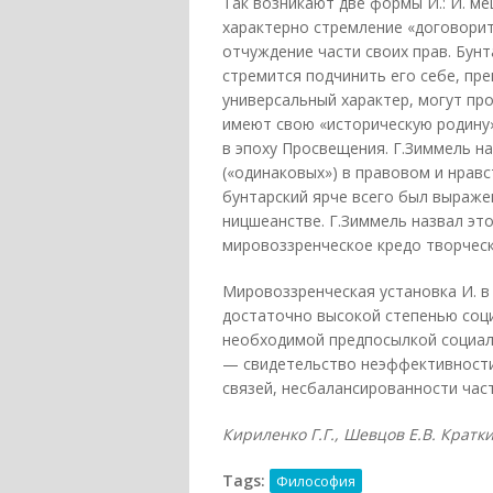
Так возникают две формы И.: И. ме
характерно стремление «договорит
отчуждение части своих прав. Бунт
стремится подчинить его себе, пре
универсальный характер, могут пр
имеют свою «историческую родину
в эпоху Просвещения. Г.Зиммель на
(«одинаковых») в правовом и нрав
бунтарский ярче всего был выраже
ницшеанстве. Г.Зиммель назвал эт
мировоззренческое кредо творческ
Мировоззренческая установка И. в
достаточно высокой степенью соц
необходимой предпосылкой социаль
— свидетельство неэффективности
связей, несбалансированности час
Кириленко Г.Г., Шевцов Е.В. Кратки
Tags:
Философия