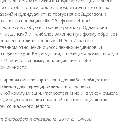
щанский, обывательский и И. бунтарский. Для первого
ься» с обществом-коллективом, «выкупить» себя за
арский индивидуалист не торгуется с обществом, а
вратить в проекцию «Я». Обе формы И. носят
оявляться в любую историческую эпоху. Однако они
». Мещанский И. наиболее законченную форму обретает
звал его «количественным» И. Это И. равных
ственном отношении обособленных индивидов. И.
н в философии Возрождения, в немецком романтизме, в
от И. «качественным», воплощающим в себе
ой личности.
 широком смысле характерна для любого общества с
иальной дифференцированности и является
ной коммуникации. Распространение И. в узком смысле
 функционирования наличной системы социальных
тей социального целого.
й философский словарь. М. 2010, с. 134-136.