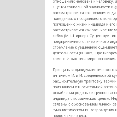
отношениях человека к человеку, и
Оценки социальной значимости и ф
рассматривается как позиция инди
поведения, от социального конфор
поглощению жизни индивида и его 
рассматриваться как расширение ч
себя» (М. Штирнер). Существует и
предприимчивого, энергичного инди
стремление к уединению оценивает
деятельности (И.Кант). Противоре
самого И. как типа мировоззрения.
Принципы индивидуалистического м
античном И. и И. средневековой к
расширительную трактовку термина
признанием относительной автоном
ослабления родовых и групповых с
индивида с космическим целым. И
связаны с обоснованием личной св
гуманистическом И. Возрождения 
природы человека.