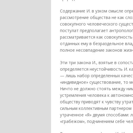
Содержание И. в узком смысле опр
рассмотрение общества не как сло
совокупного человеческого сущест
постулат предполагает антрополог
рассматривается как совокупность
отданных ему в безраздельное вла
полное несовпадение законов жизн
Эти три закона И., взятые в сопо
определяется неустойчивость И. к
— лишь набор определенных качес
«индивидное» существование, то 
Ничто не должно стоять между ним
устремления человека к автономн
обществу приводят к чувству утра
сильным коллективным партнером 
утраченное «Я» двумя способами: 
«грабежом», подчинением себе че