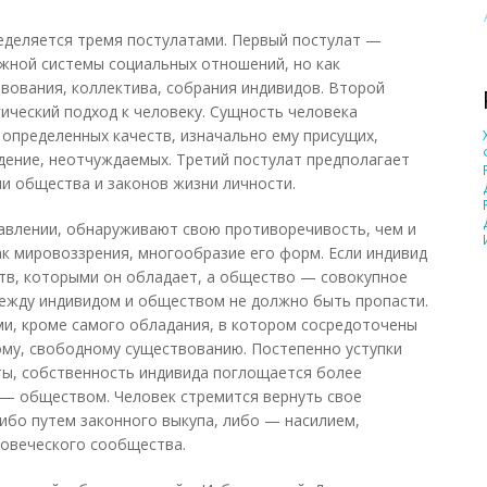
еделяется тремя постулатами. Первый постулат —
жной системы социальных отношений, но как
вования, коллектива, собрания индивидов. Второй
ический подход к человеку. Сущность человека
 определенных качеств, изначально ему присущих,
дение, неотчуждаемых. Третий постулат предполагает
и общества и законов жизни личности.
ставлении, обнаруживают свою противоречивость, чем и
ак мировоззрения, многообразие его форм. Если индивид
тв, которыми он обладает, а общество — совокупное
между индивидом и обществом не должно быть пропасти.
и, кроме самого обладания, в котором сосредоточены
ому, свободному существованию. Постепенно уступки
ты, собственность индивида поглощается более
— обществом. Человек стремится вернуть свое
либо путем законного выкупа, либо — насилием,
ловеческого сообщества.