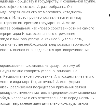
ндивида к обществу и государству, к социальной группе.
илософского смысла И. разнообразны. Он
вида, отделяющая его от массового, «стадного»
мизма. И. часто противопоставляется этатизму —
интересов интересами государства. И. может
увства обладания, как «право собственности на самого
нтерпретация И. как осознанного стремления
вида к личному успеху. И. как необщительность,
ся в качестве необходимой предпосылки творческой
чивость оценок И. определяется противоречивостью
ировоззрения сложились не сразу, поэтому об
ультуры можно говорить условно, опираясь на
. Расширительное толкование И. отождествляет его с
ности индивида. Так, античный И. есть форма
вязей, реализуемая посредством признания связей
ндивидуалистические мотивы в средневековом мышлении
ободы человека и его ответственности перед Богом. В
находит выражение идея деятельно-конструктивной