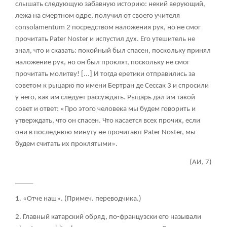
слышать следующую забавную историю: некий верующий,
лежа на смертном одре, получил от своего учителя
consolamentum
2
посредством наложения рук, но не смог
прочитать Pater Noster и испустил дух. Его утешитель не
знал, что и сказать: покойный был спасен, поскольку принял
наложение рук, но он был проклят, поскольку не смог
прочитать молитву! [...] И тогда еретики отправились за
советом к рыцарю по имени Бертран де Сессак
3
и спросили
у него, как им следует рассуждать. Рыцарь дал им такой
совет и ответ: «Про этого человека мы будем говорить и
утверждать, что он спасен. Что касается всех прочих, если
они в последнюю минуту не прочитают Pater Noster, мы
будем считать их проклятыми».
(АИ, 7)
_____
1. «Отче наш». (Примеч. переводчика.)
2. Главный катарский обряд, по-французски его называли