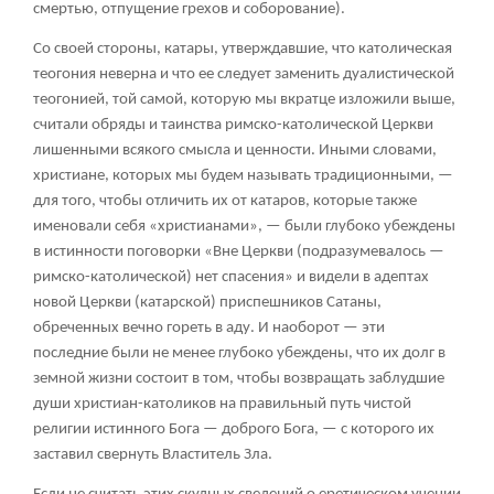
смертью, отпущение грехов и соборование).
Со своей стороны, катары, утверждавшие, что католическая
теогония неверна и что ее следует заменить дуалистической
теогонией, той самой, которую мы вкратце изложили выше,
считали обряды и таинства римско-католической Церкви
лишенными всякого смысла и ценности. Иными словами,
христиане, которых мы будем называть традиционными, —
для того, чтобы отличить их от катаров, которые также
именовали себя «христианами», — были глубоко убеждены
в истинности поговорки «Вне Церкви (подразумевалось —
римско-католической) нет спасения» и видели в адептах
новой Церкви (катарской) приспешников Сатаны,
обреченных вечно гореть в аду. И наоборот — эти
последние были не менее глубоко убеждены, что их долг в
земной жизни состоит в том, чтобы возвращать заблудшие
души христиан-католиков на правильный путь чистой
религии истинного Бога — доброго Бога, — с которого их
заставил свернуть Властитель Зла.