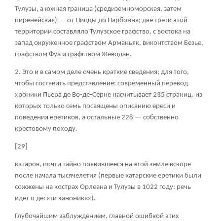
Тулузы, а южная граница (средиземноморская, затем
пиренейская) — от Ниццы до Нарбонна; две трети этой
территории составляло Тулузское графство, с востока на
запад окруженное графством Арманьяк, виконтством Безье,
графством Фуа и графством Жеводан.
2. Это и в самом деле очень краткие сведения; для того,
чтобы составить представление: современный перевод
хроники Пьера де Во-де-Серне насчитывает 235 страниц, из
которых только семь посвящены описанию ереси и
поведения еретиков, а остальные 228 — собственно
крестовому походу.
[29]
катаров, почти тайно появившееся на этой земле вскоре
после начала тысячелетия (первые катарские еретики были
сожжены на кострах Орлеана и Тулузы в 1022 году: речь
идет о десяти канониках).
Глубочайшим заблуждением, главной ошибкой этих