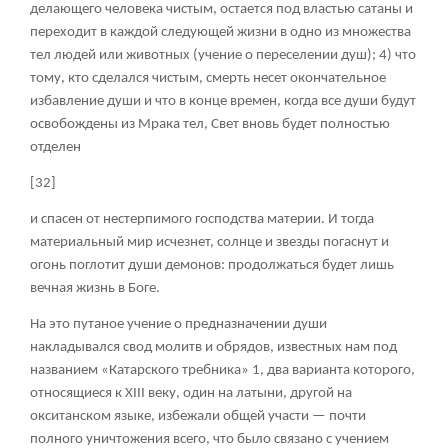
делающего человека чистым, остается под властью сатаны и
переходит в каждой следующей жизни в одно из множества
тел людей или животных (учение о переселении душ); 4) что
тому, кто сделался чистым, смерть несет окончательное
избавление души и что в конце времен, когда все души будут
освобождены из Мрака тел, Свет вновь будет полностью
отделен
[32]
и спасен от нестерпимого господства материи. И тогда
материальный мир исчезнет, солнце и звезды погаснут и
огонь поглотит души демонов: продолжаться будет лишь
вечная жизнь в Боге.
На это путаное учение о предназначении души
накладывался свод молитв и обрядов, известных нам под
названием «Катарского требника»
1
, два варианта которого,
относящиеся к XIII веку, один на латыни, другой на
окситанском языке, избежали общей участи — почти
полного уничтожения всего, что было связано с учением