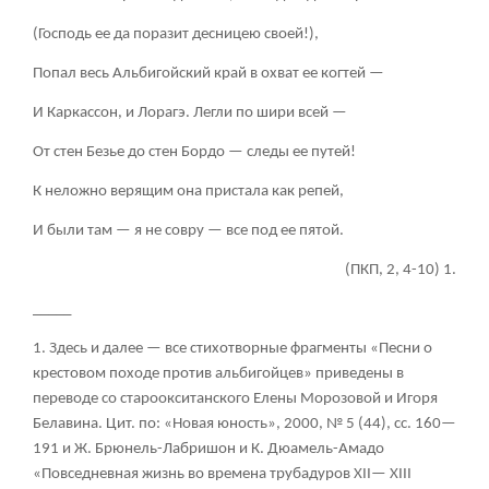
(Господь ее да поразит десницею своей!),
Попал весь Альбигойский край в охват ее когтей —
И Каркассон, и Лорагэ. Легли по шири всей —
От стен Безье до стен Бордо — следы ее путей!
К неложно верящим она пристала как репей,
И были там — я не совру — все под ее пятой.
(ПКП, 2, 4-10)
1
.
_____
1. Здесь и далее — все стихотворные фрагменты «Песни о
крестовом походе против альбигойцев» приведены в
переводе со староокситанского Елены Морозовой и Игоря
Белавина. Цит. по: «Новая юность», 2000, № 5 (44), сс. 160—
191 и Ж. Брюнель-Лабришон и К. Дюамель-Амадо
«Повседневная жизнь во времена трубадуров XII— XIII