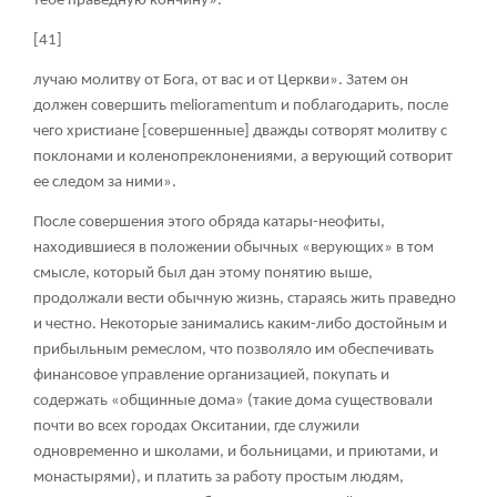
тебе праведную кончину».
[41]
лучаю молитву от Бога, от вас и от Церкви». Затем он
должен совершить melioramentum и поблагодарить, после
чего христиане [совершенные] дважды сотворят молитву с
поклонами и коленопреклонениями, а верующий сотворит
ее следом за ними».
После совершения этого обряда катары-неофиты,
находившиеся в положении обычных «верующих» в том
смысле, который был дан этому понятию выше,
продолжали вести обычную жизнь, стараясь жить праведно
и честно. Некоторые занимались каким-либо достойным и
прибыльным ремеслом, что позволяло им обеспечивать
финансовое управление организацией, покупать и
содержать «общинные дома» (такие дома существовали
почти во всех городах Окситании, где служили
одновременно и школами, и больницами, и приютами, и
монастырями), и платить за работу простым людям,