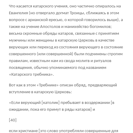
Что касается катарского учения, оно частично опиралось на
Евангелия (но отвергало догмат Троицы, сближаясь в этом
вопросе с арианской ересью, о которой говорилось выше), а
также на учение Апостолов и манихейство богомилов;
весьма скромные обряды катаров, связанные с принятием
мужчины или женщины в катарскую Церковь в качестве
верующих или переход из состояния верующего в состояние
совершенного (или совершенной) были подчинены строгим
правилам, известным нам из свода молитв и ритуалов
посвящения, обычно упоминаемого под названием
«Катарского требника».
Вот как в этом «Требнике» описан обряд, предваряющий
вступление в катарскую Церковь:
«Если верующий [католик] пребывает в воздержании [в
ожидании, пока его примут в ряды катаров] и
[40]
если христиане [это слово употребляли совершенные для