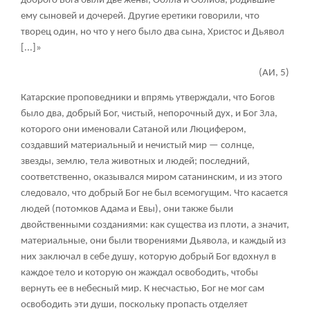
доброго Бога были две жены, Оолла и Оолиба, родившие
ему сыновей и дочерей. Другие еретики говорили, что
творец один, но что у него было два сына, Христос и Дьявол
[...]»
(АИ, 5)
Катарские проповедники и впрямь утверждали, что Богов
было два, добрый Бог, чистый, непорочный дух, и Бог Зла,
которого они именовали Сатаной или Люцифером,
создавший материальный и нечистый мир — солнце,
звезды, землю, тела животных и людей; последний,
соответственно, оказывался миром сатанинским, и из этого
следовало, что добрый Бог не был всемогущим. Что касается
людей (потомков Адама и Евы), они также были
двойственными созданиями: как существа из плоти, а значит,
материальные, они были творениями Дьявола, и каждый из
них заключал в себе душу, которую добрый Бог вдохнул в
каждое тело и которую он жаждал освободить, чтобы
вернуть ее в небесный мир. К несчастью, Бог не мог сам
освободить эти души, поскольку пропасть отделяет