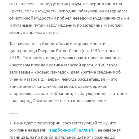
сеять плевелы: народ утратил разум, осквернил таинства
Христа, соль и мудрость Господню; обезумев, он отвернулся
от истинной мудрости и побрел неведомо куда извилистыми
и путаными путями заблуждения, по затерянным тропам,
свернув с прямого пути».
Так начинается «Альбигойская история» монаха-
цистерцианца Пьера де Во-де-Серне (ок. 1193 — после
1218). Этот автор, перед тем как начать повествование о
крестовом походе против катарской ереси, с 1209 года
заливавшем кровью Лангедок, дает краткие сведения об
учении катаров
2
: «
вера
», некогда расцветавшая — это
христианская католическая вера, с давних времен
укоренившаяся на юге Франции; «
заблуждение
», в которое
впал народ Окситании — не что иное, как учение
____
1. Речь идет о территории, соответствующей тому, что
римляне называли «
Нарбоннской Галлией
»: ее северная
граница шла по приблизительной дуге от Лозанны до