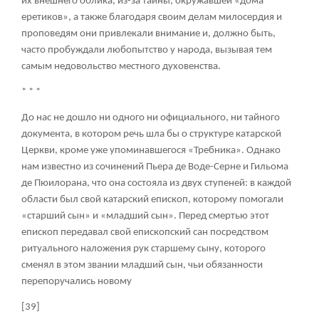
их внешнего облика, из-за тайны, окружавшей «дома
еретиков», а также благодаря своим делам милосердия и
проповедям они привлекали внимание и, должно быть,
часто пробуждали любопытство у народа, вызывая тем
самым недовольство местного духовенства.
* * *
До нас не дошло ни одного ни официального, ни тайного
документа, в котором речь шла бы о структуре катарской
Церкви, кроме уже упоминавшегося «Требника». Однако
нам известно из сочинений Пьера де Воде-Серне и Гильома
де Пюилорана, что она состояла из двух ступеней: в каждой
области был свой катарский епископ, которому помогали
«старший сын» и «младший сын». Перед смертью этот
епископ передавал свой епископский сан посредством
ритуального наложения рук старшему сыну, которого
сменял в этом звании младший сын, чьи обязанности
перепоручались новому
[39]