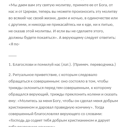
«Мы даем вам эту святую молитву, примите ее от Бога, от
нас и от Церкви, теперь вы можете произносить эту молитву
во всякий час своей жизни, днем и ночью, в одиночестве или
с другими, и никогда не прикасайтесь ни к еде, ни к питью,
не сказав этой молитвы. И если вы не сделаете этого,
должны будете покаяться». А верующему следует ответить:
«Я по-
____
1. Благослови и помилуй нас (лат.). (Примеч. переводчика.)
2. Ритуальное приветствие, с которым следовало
обращаться к совершенным: оно состояло в том, чтобы
трижды склониться перед тем совершенным, к которому
обращался верующий, трижды преклонить колени и сказать
ему: «Молитесь за меня Богу, чтобы он сделал меня добрым
христианином и даровал праведную кончину». Тогда
совершенный благословлял верующего со словами:
«Господь да содеет тебя добрым христианином и дарует