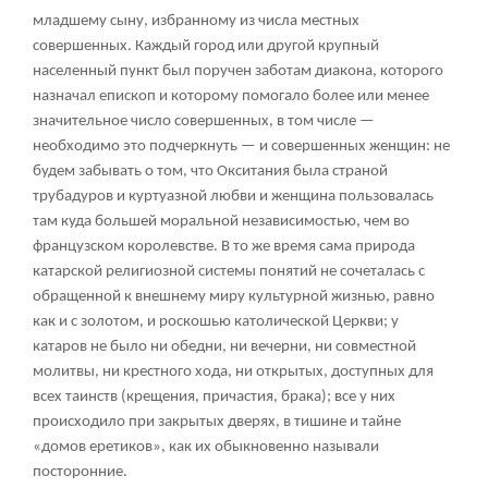
младшему сыну, избранному из числа местных
совершенных. Каждый город или другой крупный
населенный пункт был поручен заботам диакона, которого
назначал епископ и которому помогало более или менее
значительное число совершенных, в том числе —
необходимо это подчеркнуть — и совершенных женщин: не
будем забывать о том, что Окситания была страной
трубадуров и куртуазной любви и женщина пользовалась
там куда большей моральной независимостью, чем во
французском королевстве. В то же время сама природа
катарской религиозной системы понятий не сочеталась с
обращенной к внешнему миру культурной жизнью, равно
как и с золотом, и роскошью католической Церкви; у
катаров не было ни обедни, ни вечерни, ни совместной
молитвы, ни крестного хода, ни открытых, доступных для
всех таинств (крещения, причастия, брака); все у них
происходило при закрытых дверях, в тишине и тайне
«домов еретиков», как их обыкновенно называли
посторонние.