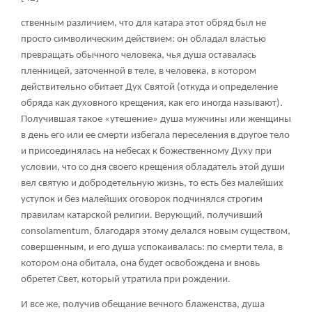
ственным различием, что для катара этот обряд был не
просто символическим действием: он обладал властью
превращать обычного человека, чья душа оставалась
пленницей, заточенной в теле, в человека, в котором
действительно обитает Дух Святой (откуда и определение
обряда как духовного крещения, как его иногда называют).
Получившая такое «утешение» душа мужчины или женщины
в день его или ее смерти избегала переселения в другое тело
и присоединялась на небесах к божественному Духу при
условии, что со дня своего крещения обладатель этой души
вел святую и добродетельную жизнь, то есть без малейших
уступок и без малейших оговорок подчинялся строгим
правилам катарской религии. Верующий, получивший
consolamentum, благодаря этому делался новым существом,
совершенным, и его душа успокаивалась: по смерти тела, в
котором она обитала, она будет освобождена и вновь
обретет Свет, который утратила при рождении.
И все же, получив обещание вечного блаженства, душа