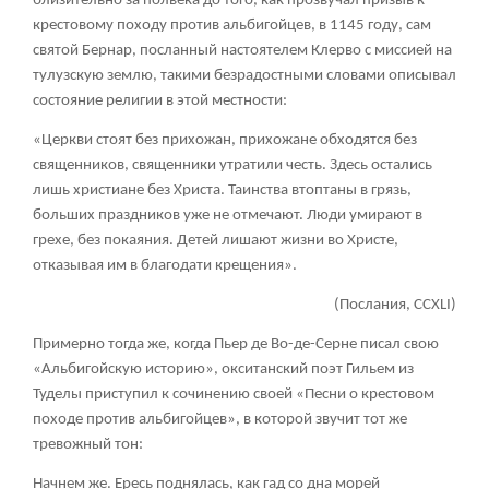
близительно за полвека до того, как прозвучал призыв к
крестовому походу против альбигойцев, в 1145 году, сам
святой Бернар, посланный настоятелем Клерво с миссией на
тулузскую землю, такими безрадостными словами описывал
состояние религии в этой местности:
«Церкви стоят без прихожан, прихожане обходятся без
священников, священники утратили честь. Здесь остались
лишь христиане без Христа. Таинства втоптаны в грязь,
больших праздников уже не отмечают. Люди умирают в
грехе, без покаяния. Детей лишают жизни во Христе,
отказывая им в благодати крещения».
(Послания, CCXLI)
Примерно тогда же, когда Пьер де Во-де-Серне писал свою
«Альбигойскую историю», окситанский поэт Гильем из
Туделы приступил к сочинению своей «Песни о крестовом
походе против альбигойцев», в которой звучит тот же
тревожный тон:
Начнем же. Ересь поднялась, как гад со дна морей