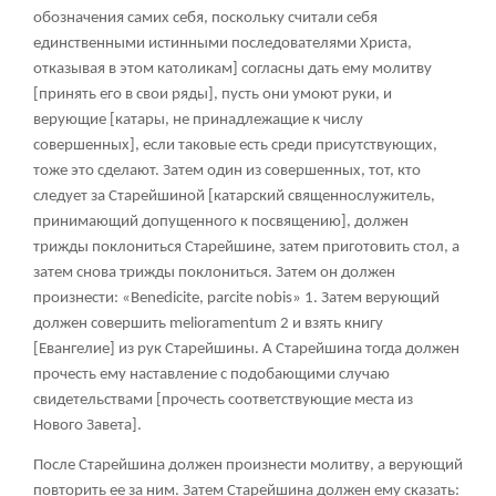
обозначения самих себя, поскольку считали себя
единственными истинными последователями Христа,
отказывая в этом католикам] согласны дать ему молитву
[принять его в свои ряды], пусть они умоют руки, и
верующие [катары, не принадлежащие к числу
совершенных], если таковые есть среди присутствующих,
тоже это сделают. Затем один из совершенных, тот, кто
следует за Старейшиной [катарский священнослужитель,
принимающий допущенного к посвящению], должен
трижды поклониться Старейшине, затем приготовить стол, а
затем снова трижды поклониться. Затем он должен
произнести: «Benedicite, parcite nobis»
1
. Затем верующий
должен совершить melioramentum
2
и взять книгу
[Евангелие] из рук Старейшины. А Старейшина тогда должен
прочесть ему наставление с подобающими случаю
свидетельствами [прочесть соответствующие места из
Нового Завета].
После Старейшина должен произнести молитву, а верующий
повторить ее за ним. Затем Старейшина должен ему сказать: