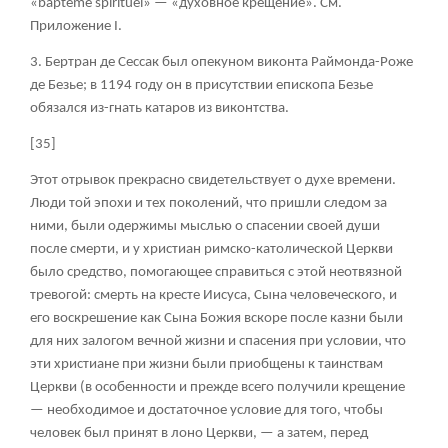
«
bapt
eme spirituel» — «духовное крещение». См.
Приложение I.
3. Бертран де Сессак был опекуном виконта Раймонда-Роже
де Безье; в 1194 году он в присутствии епископа Безье
обязался из-гнать катаров из виконтства.
[35]
Этот отрывок прекрасно свидетельствует о духе времени.
Люди той эпохи и тех поколений, что пришли следом за
ними, были одержимы мыслью о спасении своей души
после смерти, и у христиан римско-католической Церкви
было средство, помогающее справиться с этой неотвязной
тревогой: смерть на кресте Иисуса, Сына человеческого, и
его воскрешение как Сына Божия вскоре после казни были
для них залогом вечной жизни и спасения при условии, что
эти христиане при жизни были приобщены к таинствам
Церкви (в особенности и прежде всего получили крещение
— необходимое и достаточное условие для того, чтобы
человек был принят в лоно Церкви, — а затем, перед