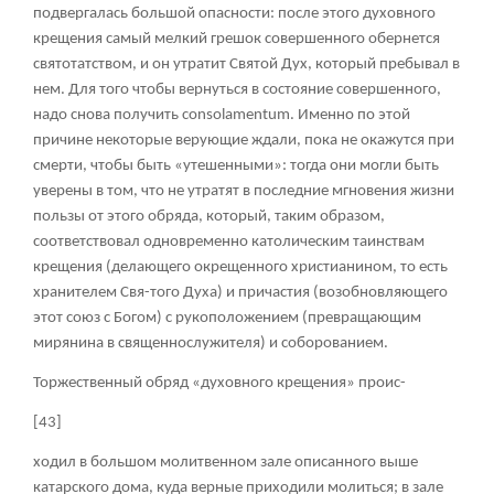
подвергалась большой опасности: после этого духовного
крещения самый мелкий грешок совершенного обернется
святотатством, и он утратит Святой Дух, который пребывал в
нем. Для того чтобы вернуться в состояние совершенного,
надо снова получить consolamentum. Именно по этой
причине некоторые верующие ждали, пока не окажутся при
смерти, чтобы быть «утешенными»: тогда они могли быть
уверены в том, что не утратят в последние мгновения жизни
пользы от этого обряда, который, таким образом,
соответствовал одновременно католическим таинствам
крещения (делающего окрещенного христианином, то есть
хранителем Свя-того Духа) и причастия (возобновляющего
этот союз с Богом) с рукоположением (превращающим
мирянина в священнослужителя) и соборованием.
Торжественный обряд «духовного крещения» проис-
[43]
ходил в большом молитвенном зале описанного выше
катарского дома, куда верные приходили молиться; в зале