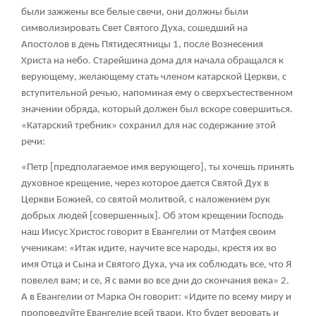
были зажжены все белые свечи, они должны были
символизировать Свет Святого Духа, сошедший на
Апостолов в день Пятидесятницы
1
, после Вознесения
Христа на небо. Старейшина дома для начала обращался к
верующему, желающему стать членом катарской Церкви, с
вступительной речью, напоминая ему о сверхъестественном
значении обряда, который должен был вскоре совершиться.
«Катарский требник» сохранил для нас содержание этой
речи:
«Петр [предполагаемое имя верующего], ты хочешь принять
духовное крещение, через которое дается Святой Дух в
Церкви Божией, со святой молитвой, с наложением рук
добрых людей [совершенных]. Об этом крещении Господь
наш Иисус Христос говорит в Евангелии от Матфея своим
ученикам: «Итак идите, научите все народы, крестя их во
имя Отца и Сына и Святого Духа, уча их соблюдать все, что Я
повелел вам; и се, Я с вами во все дни до скончания века»
2
.
А в Евангелии от Марка Он говорит: «Идите по всему миру и
проповедуйте Евангелие всей твари. Кто будет веровать и