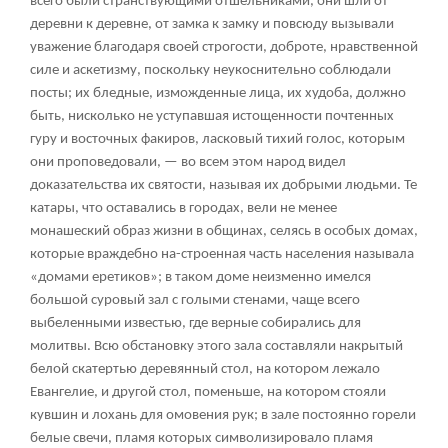
всего были странствующими отшельниками, они шли от
деревни к деревне, от замка к замку и повсюду вызывали
уважение благодаря своей строгости, доброте, нравственной
силе и аскетизму, поскольку неукоснительно соблюдали
посты; их бледные, изможденные лица, их худоба, должно
быть, нисколько не уступавшая истощенности почтенных
гуру и восточных факиров, ласковый тихий голос, которым
они проповедовали, — во всем этом народ видел
доказательства их святости, называя их добрыми людьми. Те
катары, что оставались в городах, вели не менее
монашеский образ жизни в общинах, селясь в особых домах,
которые враждебно на-строенная часть населения называла
«домами еретиков»; в таком доме неизменно имелся
большой суровый зал с голыми стенами, чаще всего
выбеленными известью, где верные собирались для
молитвы. Всю обстановку этого зала составляли накрытый
белой скатертью деревянный стол, на котором лежало
Евангелие, и другой стол, поменьше, на котором стояли
кувшин и лохань для омовения рук; в зале постоянно горели
белые свечи, пламя которых символизировало пламя