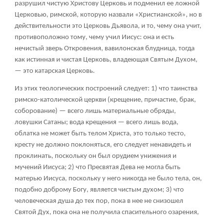
разрушил чистую Христову Церковь и подменил ее ложной
Церковью, римской, которую назвали «Христианской», но в
действительности это Церковь Дьявола, и то, чему она учит,
противоположно тому, чему учил Иисус: она и есть
нечистый зверь Откровения, вавилонская блудница, тогда
как истинная и чистая Церковь, владеющая Святым Духом,
— это катарская Церковь.
Из этих теологических построений следует: 1) что таинства
римско-католической церкви (крещение, причастие, брак,
соборование) — всего лишь материальные обряды,
ловушки Сатаны; вода крещения — всего лишь вода,
облатка не может быть телом Христа, это только тесто,
кресту не должно поклоняться, его следует ненавидеть и
проклинать, поскольку он был орудием унижения и
мучений Иисуса; 2) что Пресвятая Дева не могла быть
матерью Иисуса, поскольку у него никогда не было тела, он,
подобно доброму Богу, является чистым духом; 3) что
человеческая душа до тех пор, пока в нее не снизошел
Святой Дух, пока она не получила спасительного озарения,