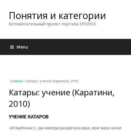
Понятия и категории
Вспомогательный проект портала ХРОНОС
Menu
Вы здесь
Главная
» Катары: учение (Каратини, 2010)
Катары: учение (Каратини,
2010)
УЧЕНИЕ КАТАРОВ
«В Нарбонне
1
, где некогда расцветала вера, враг веры начал