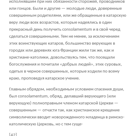
исполнявшим при них обязанности сторожей, проводников
или гонцов. Были и другие — молодые люди, доверенные
совершенным родителями, или же обращенные в катарскую
веру люди всех возрастов, которые надеялись в один
прекрасный день получить consolamentum и в свой черед
сделаться совершенными. Тем не менее, за исключением
этих воинствующих катаров, большинство верующих в
городах или деревнях юга Франции жили так же, как и
христиане-католики, довольствуясь тем, что посещали
богослужения и почитали «добрых людей», этих суровых,
одетых в черное совершенных, которые ходили по всему
краю, проповедуя катарское учение.
Главным обрядом, необходимым условием спасения души,
был consolamentum, обряд, делавший верующего (или
верующую) полноправным членом катарской Церкви —
совершенным — отчасти так, как христианское крещение
символически вводит новорожденного младенца в римско-
католическую Церковь, но с тем суще-
[42]