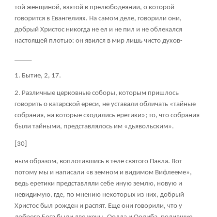
той женщиной, взятой в прелюбодеянии, о которой
говорится в Евангелиях. На самом деле, говорили они,
добрый Христос никогда не ел и не пил и не облекался
настоящей плотью: он явился в мир лишь чисто духов-
_____
1. Бытие, 2, 17.
2. Различные церковные соборы, которым пришлось
говорить о катарской ереси, не уставали обличать «тайные
собрания, на которые сходились еретики»; то, что собрания
были тайными, представлялось им «дьявольским».
[30]
ным образом, воплотившись в теле святого Павла. Вот
потому мы и написали «в земном и видимом Вифлееме»,
ведь еретики представляли себе иную землю, новую и
невидимую, где, по мнению некоторых из них, добрый
Христос был рожден и распят. Еще они говорили, что у