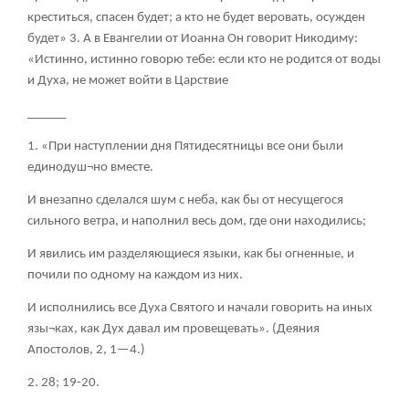
креститься, спасен будет; а кто не будет веровать, осужден
будет»
3
. А в Евангелии от Иоанна Он говорит Никодиму:
«Истинно, истинно говорю тебе: если кто не родится от воды
и Духа, не может войти в Царствие
______
1. «При наступлении дня Пятидесятницы все они были
единодуш¬но вместе.
И внезапно сделался шум с неба, как бы от несущегося
сильного ветра, и наполнил весь дом, где они находились;
И явились им разделяющиеся языки, как бы огненные, и
почили по одному на каждом из них.
И исполнились все Духа Святого и начали говорить на иных
язы¬ках, как Дух давал им провещевать». (Деяния
Апостолов, 2, 1—4.)
2. 28; 19-20.