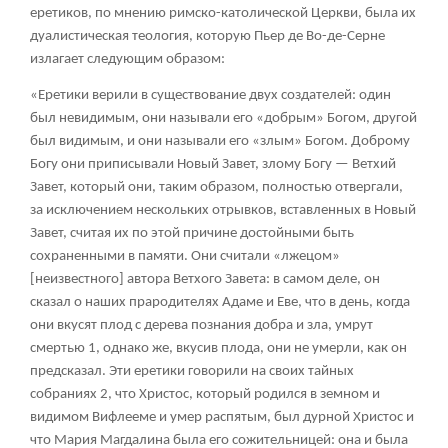
еретиков, по мнению римско-католической Церкви, была их
дуалистическая теология, которую Пьер де Во-де-Серне
излагает следующим образом:
«Еретики верили в существование двух создателей: один
был невидимым, они называли его «добрым» Богом, другой
был видимым, и они называли его «злым» Богом. Доброму
Богу они приписывали Новый Завет, злому Богу — Ветхий
Завет, который они, таким образом, полностью отвергали,
за исключением нескольких отрывков, вставленных в Новый
Завет, считая их по этой причине достойными быть
сохраненными в памяти. Они считали «лжецом»
[неизвестного] автора Ветхого Завета: в самом деле, он
сказал о наших прародителях Адаме и Еве, что в день, когда
они вкусят плод с дерева познания добра и зла, умрут
смертью
1
, однако же, вкусив плода, они не умерли, как он
предсказал. Эти еретики говорили на своих тайных
собраниях
2
, что Христос, который родился в земном и
видимом Вифлееме и умер распятым, был дурной Христос и
что Мария Магдалина была его сожительницей: она и была