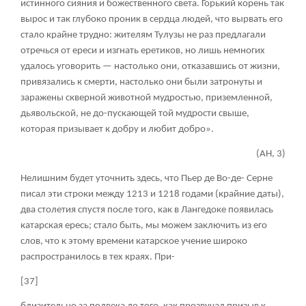
истинного сияния и божественного света. Горький корень так
вырос и так глубоко проник в сердца людей, что вырвать его
стало крайне трудно: жителям Тулузы не раз предлагали
отречься от ереси и изгнать еретиков, но лишь немногих
удалось уговорить — настолько они, отказавшись от жизни,
привязались к смерти, настолько они были затронуты и
заражены скверной животной мудростью, приземленной,
дьявольской, не до-пускающей той мудрости свыше,
которая призывает к добру и любит добро».
(АН, 3)
Нелишним будет уточнить здесь, что Пьер де Во-де- Серне
писал эти строки между 1213 и 1218 годами (крайние даты),
два столетия спустя после того, как в Лангедоке появилась
катарская ересь; стало быть, мы можем заключить из его
слов, что к этому времени катарское учение широко
распространилось в тех краях. При-
[37]