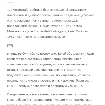
____
1. «Катарский требник» был переведен французским
лингвистом и диалектологом Леоном Кледа; мы цитируем
его по сокращенному варианту этого перевода,
предложенному Зоей Ольденбург в книге «Костер
Монсегюра» («Le Bucher de Montsegur», Paris, Gallimard,
1959). См. также Приложение I наст. соч.
[33]
в пищу рыбу им было позволено. Такой образ жизни, если
вести его без малейших отклонений, обеспечивал
совершенным освобождение души после смерти тела.
Вторых называли верующими: они не стремились
подражать жизни совершенных, но надеялись, что вера
последних принесет спасение и им, и должны были вести
жизнь честную, праведную и достойную уважения.
Совершенные, как мужчины, так и женщины, которых
можно было бы назвать воинствующими катарами, чаще