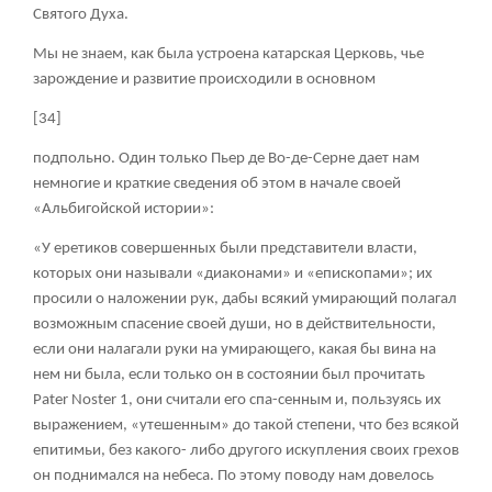
Святого Духа.
Мы не знаем, как была устроена катарская Церковь, чье
зарождение и развитие происходили в основном
[34]
подпольно. Один только Пьер де Во-де-Серне дает нам
немногие и краткие сведения об этом в начале своей
«Альбигойской истории»:
«У еретиков совершенных были представители власти,
которых они называли «диаконами» и «епископами»; их
просили о наложении рук, дабы всякий умирающий полагал
возможным спасение своей души, но в действительности,
если они налагали руки на умирающего, какая бы вина на
нем ни была, если только он в состоянии был прочитать
Pater Noster
1
, они считали его спа-сенным и, пользуясь их
выражением, «утешенным» до такой степени, что без всякой
епитимьи, без какого- либо другого искупления своих грехов
он поднимался на небеса. По этому поводу нам довелось