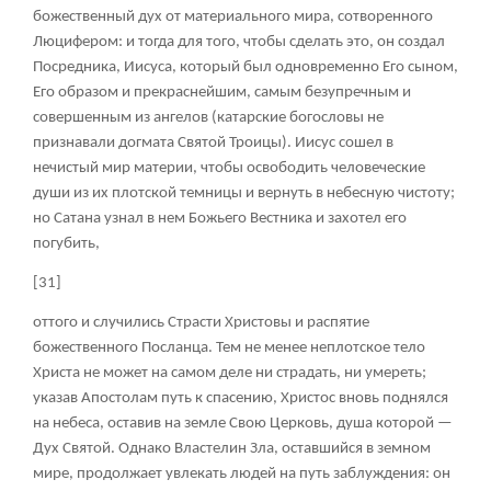
божественный дух от материального мира, сотворенного
Люцифером: и тогда для того, чтобы сделать это, он создал
Посредника, Иисуса, который был одновременно Его сыном,
Его образом и прекраснейшим, самым безупречным и
совершенным из ангелов (катарские богословы не
признавали догмата Святой Троицы). Иисус сошел в
нечистый мир материи, чтобы освободить человеческие
души из их плотской темницы и вернуть в небесную чистоту;
но Сатана узнал в нем Божьего Вестника и захотел его
погубить,
[31]
оттого и случились Страсти Христовы и распятие
божественного Посланца. Тем не менее неплотское тело
Христа не может на самом деле ни страдать, ни умереть;
указав Апостолам путь к спасению, Христос вновь поднялся
на небеса, оставив на земле Свою Церковь, душа которой —
Дух Святой. Однако Властелин Зла, оставшийся в земном
мире, продолжает увлекать людей на путь заблуждения: он