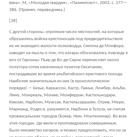
века». М, «Молодая гвардия», «Палимпсест», 2003, с. 377—
386. (Примеч. переводчика.)
[38]
С другой стороны, огромное число местностей, на которые
обрушились войска крестоносцев под предводительством
их не знающего жалости полководца, Симона де Монфора,
наводит на мысль о том, что катары обосновались повсюду к
югу от Гаронны: Пьер де Во-де-Серне перечисляет около
полутора сотен населенных пунктов Окситании,
пострадавших во время альбигойского крестового похода.
Наиболее значительные из них (в хронологическом
порядке) — Безье, Каркассон, Кастр, Памье, Ломбер, Альби,
Лиму, Монреаль, Монже, Монферран, Кастельнодари,
Каюзак, Нарбонн, Муассак, Кастельсарразен, Отрив, Мюре,
Марманд, Родез и, разумеется, Нарбонн и Тулуза, не считая
провансальских городов (Бокер, Ним, Монтелимар). Во всех
этих городах, где жили и проповедовали совершенные,
было множество катаров, и можно предположить, что из-за