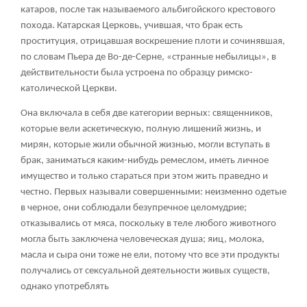
катаров, после так называемого альбигойского крестового
похода. Катарская Церковь, учившая, что брак есть
проституция, отрицавшая воскрешение плоти и сочинявшая,
по словам Пьера де Во-де-Серне, «странные небылицы», в
действительности была устроена по образцу римско-
католической Церкви.
Она включала в себя две категории верных: священников,
которые вели аскетическую, полную лишений жизнь, и
мирян, которые жили обычной жизнью, могли вступать в
брак, заниматься каким-нибудь ремеслом, иметь личное
имущество и только стараться при этом жить праведно и
честно. Первых называли совершенными: неизменно одетые
в черное, они соблюдали безупречное целомудрие;
отказывались от мяса, поскольку в теле любого животного
могла быть заключена человеческая душа; яиц, молока,
масла и сыра они тоже не ели, потому что все эти продукты
получались от сексуальной деятельности живых существ,
однако употреблять