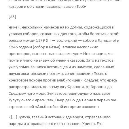
Если не считать этих скудных сведений о еретическом учении
катаров и об упоминавшемся выше «Треб-
[36]
нике», нескольких намеков на их догмы, содержащихся в
уставах соборов, созванных для того, чтобы бороться с этой
ересью между 1179 (III — вселенский — собор в Латеране) и
1246 годами (собор в Безье), а также нескольких
приговоров, вынесенных катарам судом Инквизиции, мы
почти ничего не знаем об учении катаров. Зато из текстов
уже упоминавшихся летописцев и из намеков, сделанных
двумя окситанскими поэтами, сочинившими «Песнь о
крестовом походе против альбигойцев», следует, что ересь
распространилась по всему югу Франции, от Гаронны до
Средиземного моря. Эти авторы единодушно называют
Тулузу очагом ереси; так, Пьер де Во-де-Серне в первых же
строках своей «Альбигойской истории» заявляет:
«[...] Тулуза, главный источник яда ереси, отравлявшего
народы и отвращавшего их от познания Христа, Его