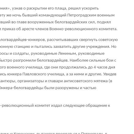
я», узнав о раскрытии его плаца, решил ускорить
 эту же ночь бывший командующий Петроградским военным
вший во главе вооруженных белогвардейских сил, поднял
 приказ об аресте членов Военно-революционного комитета.
белогвардейцев-юнкеров, рассчитывавших свергнуть советскую
фонную станцию и пытались захватить другие учреждения. Но
тросы и солдаты, руководимые Лениным, руководимые
стро разгромили белогвардейцев. Наиболее сильные бои с
о военного училища, где они продолжались до 4 часов дня
ись юнкера Павловского училища, а за ними и другие. Увидев
нтюры, организаторы и главари антисоветского мятежа (в
 Юнкера-белогвардейцы были разоружены и частью
нно-революционный комитет издал следующее обращение к