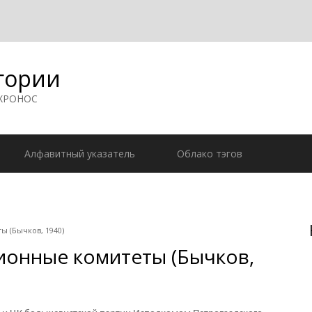
гории
 ХРОНОС
Алфавитный указатель
Облако тэгов
 (Бычков, 1940)
онные комитеты (Бычков,