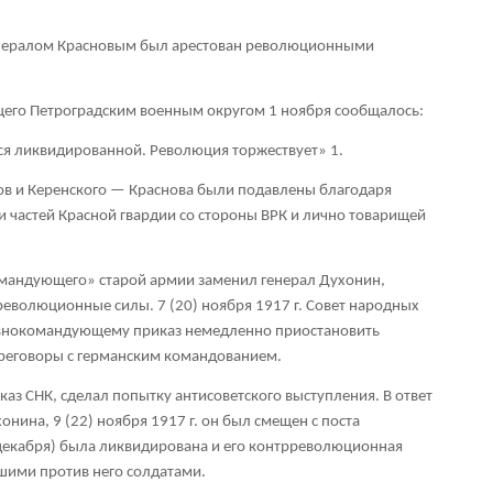
 генералом Красновым был арестован революционными
его Петроградским военным округом 1 ноября сообщалось:
ся ликвидированной. Революция торжествует»
1
.
 и Керенского — Краснова были подавлены благодаря
 частей Красной гвардии со стороны ВРК и лично товарищей
омандующего» старой армии заменил генерал Духонин,
революционные силы. 7 (20) ноября 1917 г. Совет народных
авнокомандующему приказ немедленно приостановить
ереговоры с германским командованием.
аз СНК, сделал попытку антисоветского выступления. В ответ
ина, 9 (22) ноября 1917 г. он был смещен с поста
 декабря) была ликвидирована и его контрреволюционная
вшими против него солдатами.