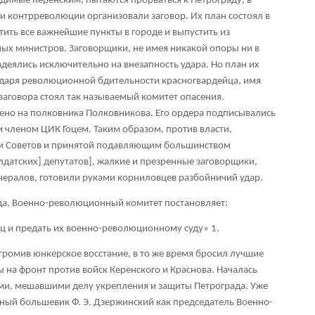
одимые Керенским, пытаются прорваться к Петрограду, в
 контрреволюции организовали заговор. Их план состоял в
ватить все важнейшие пункты в городе и выпустить из
ых министров. Заговорщики, не имея никакой опоры ни в
адеялись исключительно на внезапность удара. Но план их
одаря революционной бдительности красногвардейца, имя
 заговора стоял так называемый комитет опасения.
но на полковника Полковникова. Его ордера подписывались
членом ЦИК Гоцем. Таким образом, против власти,
ом Советов и принятой подавляющим большинством
олдатских] депутатов], жалкие и презренные заговорщики,
нералов, готовили руками корниловцев разбойничий удар.
да, Военно-революционный комитет постановляет:
иц и предать их военно-революционному суду»
1
.
ромив юнкерское восстание, в то же время бросил лучшие
на фронт против войск Керенского и Краснова. Началась
ами, мешавшими делу укрепления и защиты Петрограда. Уже
нный большевик Ф. Э. Дзержинский как председатель Военно-