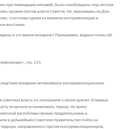
плен при ликвидации мятежей, были освобождены под честное
мать оружия против власти Советов. Но, вернувшись на Дон,
лово, стал снова одним из вожаков контрреволюции и
ое восстание.
ождены в это время монархист Пуришкевич, видные члены ЦК
революции», стр. 153.
последствии игравшие активнейшую контрреволюционную
 советская власть по отношению к своим врагам. В первые
ласть не думала устанавливать террор. Но враги
Советской республики своими предательскими и
или в дальнейшем Советское правительство пойти на
о террора, направленного против контрреволюционеров,