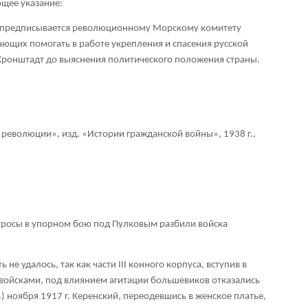
щее указание:
предписывается революционному Морскому комитету
ющих помогать в работе укрепления и спасения русской
Кронштадт до выяснения политического положения страны.
революции», изд. «Истории гражданской войны», 1938 г.,
атросы в упорном бою под Пулковым разбили войска
е удалось, так как части III конного корпуса, вступив в
ойсками, под влиянием агитации большевиков отказались
) ноября 1917 г. Керенский, переодевшись в женское платье,