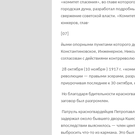
«комитет спасения», во главе которог
городская дума, разработал подробны
свержение советской власти. «Комит
юнкеров, глав-
[07]
йыми опорными пунктами которого д
Константиновское, Инженерное, Нико
согласован с действиями контрреволю
28 октября (10 ноября-) 1917 г. «ко
революции — правыми эсерами, разр
приурочивая последнее к 30 октября,
Но благодаря бдительности красногв
заговор был разгромлен.
Патруль красногвардейцев Петропавлов
задержал около бывшего дворца Кшеси
впоследствии выяснилось — член цент
выбросить что-то из кармана. Это был