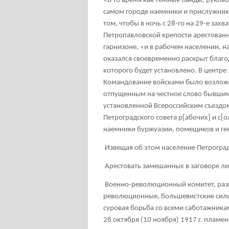
«В то время как темные банды, руков
самом городе наемники и прислужники
том, чтобы в ночь с 28-го на 29-е зах
Петропавловской крепости арестованн
гарнизоне, «и в рабочем населении, н
оказался своевременно раскрыт благ
которого будет установлено. В центре
Командование войсками было возложе
отпущенным на честное слово бывшим 
установленной Всероссийским съезд
Петроградского совета р[абочих] и с[
наемники буржуазии, помещиков и ге
Извещая об этом население Петрогра
Арестовать замешанных в заговоре л
Военно-революционный комитет, разг
революционные, большевистские силы 
суровая борьба со всеми саботажник
28 октября (10 ноября) 1917 г. пламе