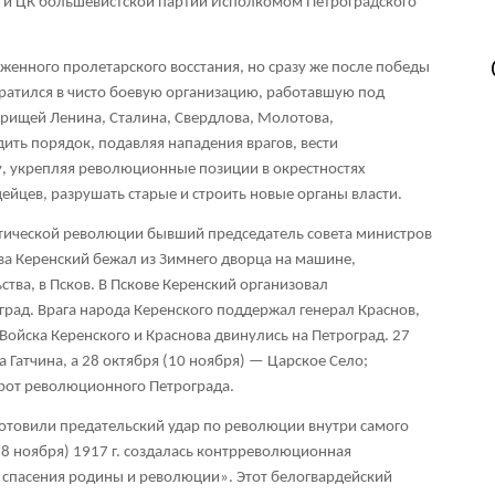
а и ЦК большевистской партии Исполкомом Петроградского
женного пролетарского восстания, но сразу же после победы
ратился в чисто боевую организацию, работавшую под
рищей Ленина, Сталина, Свердлова, Молотова,
ить порядок, подавляя нападения врагов, вести
 укрепляя революционные позиции в окрестностях
ейцев, разрушать старые и строить новые органы власти.
тической революции бывший председатель совета министров
а Керенский бежал из Зимнего дворца на машине,
тва, в Псков. В Пскове Керенский организовал
рад. Врага народа Керенского поддержал генерал Краснов,
Войска Керенского и Краснова двинулись на Петроград. 27
а Гатчина, а 28 октября (10 ноября) — Царское Село;
орот революционного Петрограда.
отовили предательский удар по революции внутри самого
 (8 ноября) 1917 г. создалась контрреволюционная
 спасения родины и революции». Этот белогвардейский