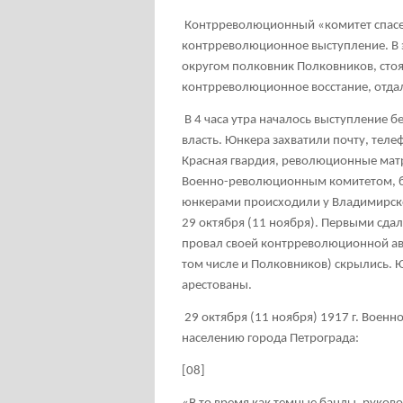
Контрреволюционный «комитет спасени
контрреволюционное выступление. В
округом полковник Полковников, стоя
контрреволюционное восстание, отдал
В 4 часа утра началось выступление 
власть. Юнкера захватили почту, теле
Красная гвардия, революционные ма
Военно-революционным комитетом, бы
юнкерами происходили у Владимирског
29 октября (11 ноября). Первыми сдал
провал своей контрреволюционной ава
том числе и Полковников) скрылись.
арестованы.
29 октября (11 ноября) 1917 г. Вое
населению города Петрограда:
[08]