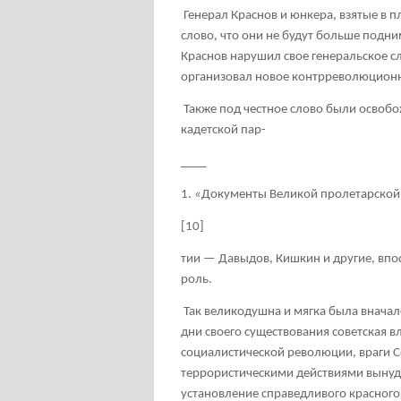
Генерал Краснов и юнкера, взятые в 
слово, что они не будут больше подни
Краснов нарушил свое генеральское с
организовал новое контрреволюционн
Также под честное слово были освоб
кадетской пар-
____
1. «Документы Великой пролетарской 
[10]
тии — Давыдов, Кишкин и другие, в
роль.
Так великодушна и мягка была вначале
дни своего существования советская в
социалистической революции, враги 
террористическими действиями вынуд
установление справедливого красног