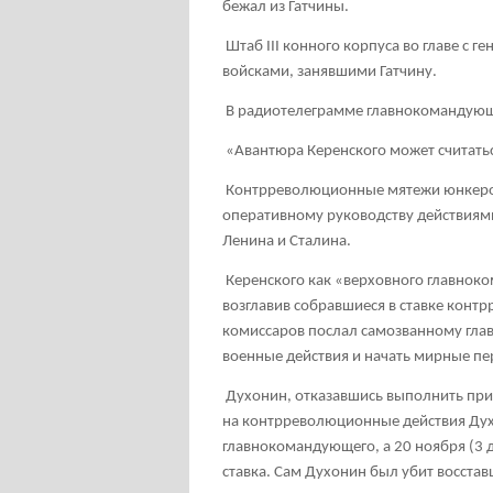
бежал из Гатчины.
Штаб III конного корпуса во главе с
войсками, занявшими Гатчину.
В радиотелеграмме главнокомандующ
«Авантюра Керенского может считать
Контрреволюционные мятежи юнкеров
оперативному руководству действиями
Ленина и Сталина.
Керенского как «верховного главнок
возглавив собравшиеся в ставке контр
комиссаров послал самозванному гл
военные действия и начать мирные п
Духонин, отказавшись выполнить прик
на контрреволюционные действия Духон
главнокомандующего, а 20 ноября (3
ставка. Сам Духонин был убит восста