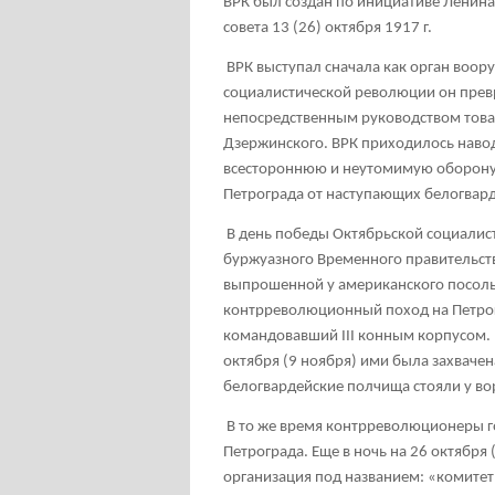
ВРК был создан по инициативе Ленин
совета 13 (26) октября 1917 г.
ВРК выступал сначала как орган воору
социалистической революции он прев
непосредственным руководством това
Дзержинского. ВРК приходилось навод
всестороннюю и неутомимую оборону,
Петрограда от наступающих белогвард
В день победы Октябрьской социалис
буржуазного Временного правительств
выпрошенной у американского посольс
контрреволюционный поход на Петрог
командовавший III конным корпусом. 
октября (9 ноября) ими была захвачен
белогвардейские полчища стояли у в
В то же время контрреволюционеры г
Петрограда. Еще в ночь на 26 октября
организация под названием: «комитет