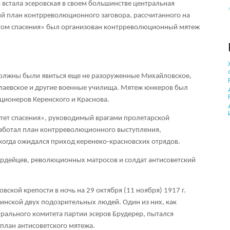
о встала эсеровская в своем большинстве центральная
й план контрреволюционного заговора, рассчитанного на
етом спасения» был организован контрреволюционный мятеж
олжны были явиться еще не разоруженные Михайловское,
лаевское и другие военные училища. Мятеж юнкеров был
ционеров Керенского и Краснова.
митет спасения», руководимый врагами пролетарской
аботал план контрреволюционного выступления,
 когда ожидался приход керенеко-красновсхих отрядов.
ардейцев, революционных матросов и солдат антисоветский
ской крепости в ночь на 29 октября (11 ноября) 1917 г.
нской двух подозрительных людей. Один из них, как
рального комитета партии эсеров Брудерер, пытался
 план антисоветского мятежа.