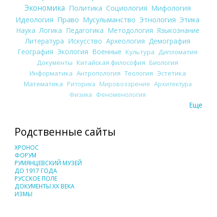
Экономика
Политика
Социология
Мифология
Идеология
Право
Мусульманство
Этнология
Этика
Наука
Логика
Педагогика
Методология
Языкознание
Литература
Искусство
Археология
Демография
География
Экология
Военные
Культура
Дипломатия
Документы
Китайская философия
Биология
Информатика
Антропология
Теология
Эстетика
Математика
Риторика
Мировоззрение
Архитектура
Физика
Феноменология
Еще
Родственные сайты
ХРОНОС
ФОРУМ
РУМЯНЦЕВСКИЙ МУЗЕЙ
ДО 1917 ГОДА
РУССКОЕ ПОЛЕ
ДОКУМЕНТЫ XX ВЕКА
ИЗМЫ