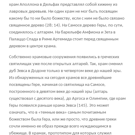
храм Аполлона в Дельфах представлял собой хижину из
лавровых деревьев. Ни один храм не мог быть посвящен
какому бы то ни было божеству, если с ним не было связано
священное дерево (28; 14). На Самосе дерево Геры, по сути,
соединялось с алтарем. На барельефе Амфиона и Зета в
Палаццо Спада в Риме Артемида стоит перед священным
деревом в центре храма.
Собственно храмовые сооружения появились в греческих
святилищах уже после открытых алтарей. Так, храм сменил
дуб Зевса в Додоне только в четвертом веке до нашей эры.
Из обнаруженных на сегодня храмов все древнейшие
посвящены Гере, начиная со святилища на Самосе,
построенного в девятом веке до нашей эры (алтарь
существовал с десятого века), до Аргоса и Олимпии, где храм
Геры появился раньше храма Зевса (145). Это может
означать, что в «темные века» самым почитаемым
божеством была Гера, или же просто, что древние греки
сочли именно ее образ прежде всего нуждающимся в
убежище. В храмах, прототипом для которых служил