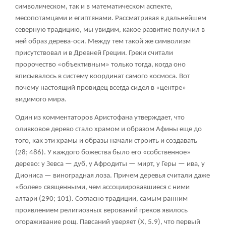
символическом, так и в математическом аспекте,
месопотамцами и египтянами. Рассматривая в дальнейшем
северную традицию, мы увидим, какое развитие получил в
ней образ дерева-оси. Между тем такой же символизм
присутствовал и в Древней Греции. Греки считали
пророчество «объективным» только тогда, когда оно
вписывалось в систему координат самого космоса. Вот
почему настоящий провидец всегда сидел в «центре»
видимого мира.
Один из комментаторов Аристофана утверждает, что
оливковое дерево стало храмом и образом Афины еще до
того, как эти храмы и образы начали строить и создавать
(28; 486). У каждого божества было его «собственное»
дерево: у Зевса — дуб, у Афродиты — мирт, у Геры — ива, у
Диониса — виноградная лоза. Причем деревья считали даже
«более» священными, чем ассоциировавшиеся с ними
алтари (290; 101). Согласно традиции, самым ранним
проявлением религиозных верований греков явилось
огораживание рощ. Павсаний уверяет (X, 5.9), что первый