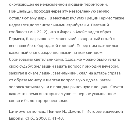
окружающей ее ненаселенной людьми территории.
Пришельцы, проходя через эту незаселенную землю,
оставляют ему дары. В местных культах Греции Гермес также
наделялся дополнительными атрибутами. Павсаний
сообщает (VII. 22. 2), что в Фарах в Ахайе видел образ
Гермеса, бога рынков — маленький квадратный столб с
венчавшей его бородатой головой. Перед ним находился
каменный очаг с закрепленными на нем свинцом
бронзовыми светильниками. Здесь же можно было узнать
свою судьбу: желавший задать вопрос приходил вечером,
зажигал в очаге ладан, светильники, клал на алтарь справа
от образа монету и шептал вопрос в ухо идола. Затем
человек затыкал уши и покидал рыночную площадь. Спустя
какое-то время он открывал уши — первое услышанное
слово и было «пророчеством».
Цитируется по изд.: Пенник Н., Джонс П. История языческой
Европы. СПб., 2000, с. 41-48.