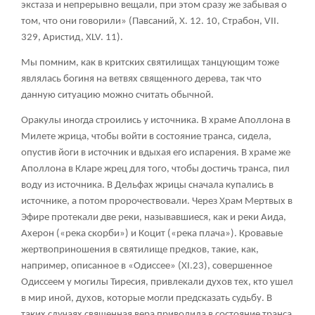
экстаза и непрерывно вещали, при этом сразу же забывая о
том, что они говорили» (Павсаний, X. 12. 10, Страбон, VII.
329, Аристид, XLV. 11).
Мы помним, как в критских святилищах танцующим тоже
являлась богиня на ветвях священного дерева, так что
данную ситуацию можно считать обычной.
Оракулы иногда строились у источника. В храме Аполлона в
Милете жрица, чтобы войти в состояние транса, сидела,
опустив йоги в источник и вдыхая его испарения. В храме же
Аполлона в Кларе жрец для того, чтобы достичь транса, пил
воду из источника. В Дельфах жрицы сначала купались в
источнике, а потом пророчествовали. Через Храм Мертвых в
Эфире протекали две реки, называвшиеся, как и реки Аида,
Ахерон («река скорби») и Коцит («река плача»). Кровавые
жертвоприношения в святилище предков, такие, как,
например, описанное в «Одиссее» (XI.23), совершенное
Одиссеем у могилы Тиресия, привлекали духов тех, кто ушел
в мир иной, духов, которые могли предсказать судьбу. В
таких случаях священная вера приводила в состояние транса