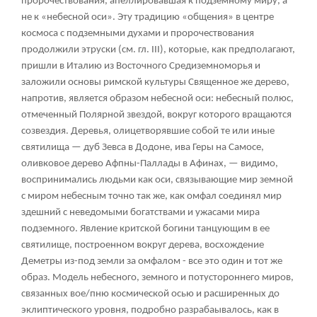
пророчествования, апеллировавшая к подземному миру, а
не к «небесной оси». Эту традицию «общения» в центре
космоса с подземными духами и пророчествования
продолжили этруски (см. гл. III), которые, как предполагают,
пришли в Италию из Восточного Средиземноморья и
заложили основы римской культуры Священное же дерево,
напротив, является образом небесной оси: небесный полюс,
отмеченный Полярной звездой, вокруг которого вращаются
созвездия. Деревья, олицетворявшие собой те или иные
святилища — дуб Зевса в Додоне, ива Геры на Самосе,
оливковое дерево Афпны-Паллады в Афинах, — видимо,
воспринимались людьми как оси, связывающие мир земной
с миром небесным точно так же, как омфал соединял мир
здешний с неведомыми богатствами и ужасами мира
подземного. Явление критской богини танцующим в ее
святилище, построенном вокруг дерева, восхождение
Деметры из-под земли за омфалом - все это один и тот же
образ. Модель небесного, земного и потустороннего миров,
связанных вое/пню космической осью и расширенных до
эклиптического уровня, подробно разрабаывалось, как в