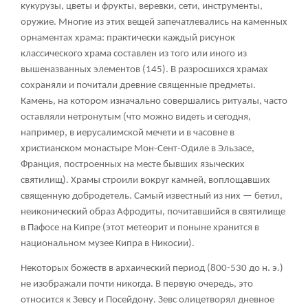
кукурузы, цветы и фрукты, веревки, сети, инструменты,
оружие. Многие из этих вещей запечатлевались на каменных
орнаментах храма: практически каждый рисунок
классического храма составлен из того или иного из
вышеназванных элементов (145). В разросшихся храмах
сохраняли и почитали древние священные предметы.
Камень, на котором изначально совершались ритуалы, часто
оставляли нетронутым (что можно видеть и сегодня,
например, в иерусалимской мечети и в часовне в
христианском монастыре Мон-Сент-Одиле в Эльзасе,
Франция, построенных на месте бывших языческих
святилищ). Храмы строили вокруг камней, воплощавших
священную добродетель. Самый известный из них — бетил,
неиконический образ Афродиты, почитавшийся в святилище
в Пафосе на Кипре (этот метеорит и поныне хранится в
национальном музее Кипра в Никосии).
Некоторых божеств в архаический период (800-530 до н. э.)
не изображали почти никогда. В первую очередь, это
относится к Зевсу и Посейдону. Зевс олицетворял дневное