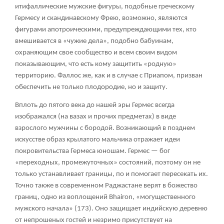
итифаллические мужские фигуры, подобные греческому
Гермесу и скандинавскому Фрею, возможно, являются
фигурами апотроическими, предупреждающими тех, кто
вмешивается в «чужие дела», подобно бабуинам,
охраняющим свое сообщество и всем своим видом
показывающим, что есть кому защитить «родную»
территорию. Фаллос же, как и в случае с Приапом, призван
обеспечить не только плодородие, но и защиту.
Вплоть до пятого века до нашей эры Гермес всегда
изображался (на вазах и прочих предметах) в виде
взрослого мужчины с бородой. Возникающий в позднем
искусстве образ крылатого мальчика отражает идеи
покровительства Гермеса юношам. Гермес — бог
«переходных, промежуточных» состояний, поэтому он не
только устанавливает границы, по и помогает пересекать их.
Точно также в современном Раджастане верят в божество
границ, одно из воплощений Bhairon, «могущественного
мужского начала» (173). Оно защищает индийскую деревню
от непрошеных гостей и незримо присутствует на