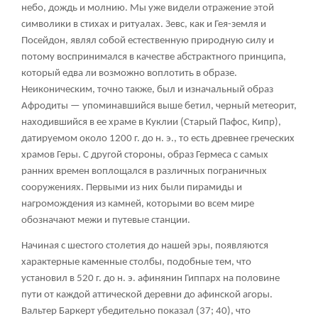
небо, дождь и молнию. Мы уже видели отражение этой
символики в стихах и ритуалах. Зевс, как и Гея-земля и
Посейдон, являл собой естественную природную силу и
потому воспринимался в качестве абстрактного принципа,
который едва ли возможно воплотить в образе.
Неиконическим, точно также, был и изначальный образ
Афродиты — упоминавшийся выше бетил, черный метеорит,
находившийся в ее храме в Куклии (Старый Пафос, Кипр),
датируемом около 1200 г. до н. э., то есть древнее греческих
храмов Геры. С другой стороны, образ Гермеса с самых
ранних времен воплощался в различных пограничных
сооружениях. Первыми из них были пирамиды и
нагромождения из камней, которыми во всем мире
обозначают межи и путевые станции.
Начиная с шестого столетия до нашей эры, появляются
характерные каменные столбы, подобные тем, что
установил в 520 г. до н. э. афинянин Гиппарх на половине
пути от каждой аттической деревни до афинской агоры.
Вальтер Баркерт убедительно показал (37; 40), что