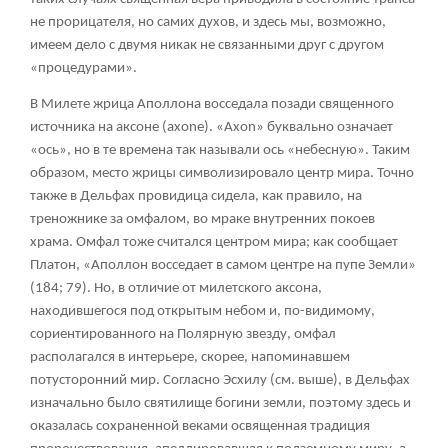
не прорицателя, но самих духов, и здесь мы, возможно,
имеем дело с двумя никак не связанными друг с другом
«процедурами».
В Милете жрица Аполлона восседала позади священного
источника на аксоне (axone). «Axon» буквально означает
«ось», но в те времена так называли ось «небесную». Таким
образом, место жрицы символизировало центр мира. Точно
также в Дельфах провидица сидела, как правило, на
треножнике за омфалом, во мраке внутренних покоев
храма. Омфал тоже считался центром мира; как сообщает
Платон, «Аполлон восседает в самом центре на пупе Земли»
(184; 79). Но, в отличие от милетского аксона,
находившегося под открытым небом и, по-видимому,
сориентированного на Полярную звезду, омфал
располагался в интерьере, скорее, напоминавшем
потусторонний мир. Согласно Эсхилу (см. выше), в Дельфах
изначально было святилище богини земли, поэтому здесь и
оказалась сохраненной веками освященная традиция