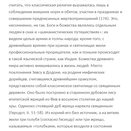
считать, что классическая религия выражалась лишь в
соблюдении внешних норм и обетов, участии в праздниках и
совершении предписанных жертвоприношений (176). Это,
несомненно, не так. Боги и божества являлись отдельным
людям в снах и «шаманистических путешествиях»; их
видели целые армии и толпы народа; кроме того, с
древнейших времен при храмах и святилищах жили
профессиональные прорицатели, как и поныне происходит
в такой языческой стране, как Индия. Божества древнего
мира активно вмешивались в жизнь людей. Место
поклонения Зевсу в Додоне, на родине мифических
дорийцев, считавшееся древнейшим оракулом,
представляло собой классическое святилище со священным
деревом. Оно было построено в старинном дубовом лесу
египетской жрицей из Фив в восьмом столетии до нашей
эры. Одиноко стоявший дуб жрица нарекла священным
(Геродот, II. 51-58). Из корней его бил источник, а на ветвях
жили три голубя (согласно Гесиоду) или три жрицы,
называемые «голубками, которые входили в состояние