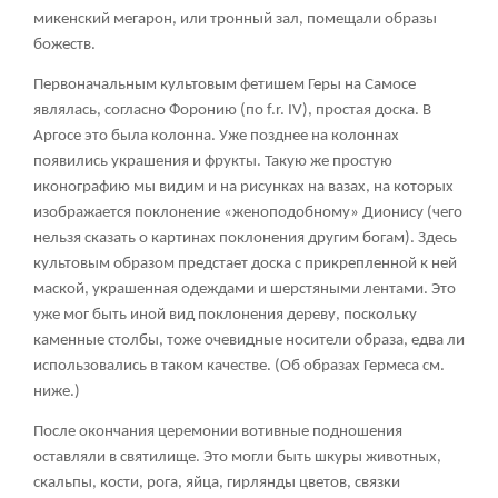
микенский мегарон, или тронный зал, помещали образы
божеств.
Первоначальным культовым фетишем Геры на Самосе
являлась, согласно Форонию (по f.r. IV), простая доска. В
Аргосе это была колонна. Уже позднее на колоннах
появились украшения и фрукты. Такую же простую
иконографию мы видим и на рисунках на вазах, на которых
изображается поклонение «женоподобному» Дионису (чего
нельзя сказать о картинах поклонения другим богам). Здесь
культовым образом предстает доска с прикрепленной к ней
маской, украшенная одеждами и шерстяными лентами. Это
уже мог быть иной вид поклонения дереву, поскольку
каменные столбы, тоже очевидные носители образа, едва ли
использовались в таком качестве. (Об образах Гермеса см.
ниже.)
После окончания церемонии вотивные подношения
оставляли в святилище. Это могли быть шкуры животных,
скальпы, кости, рога, яйца, гирлянды цветов, связки