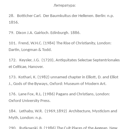
Литература:
28. Botticher Carl. Der Baumkultus der Hellenen. Berlin: n.p.
1856.
79. Dixon J.A. Gairloch. Edinburgh. 1886.
101. Frend, W.H.C. (1984) The Rise of Christianity, London:
Dartin, Longman & Todd.
172. Keysler, J.G. (1720), Antiquitates Selectae Septentrionales
et Celticae, Hanover.
173. Kothari, K. (1982) unnamed chapter in Elliott, D. and Elliot
J., Gods of the Byways, Oxford: Museum of Modern Art.
176. Lane Fox, R.L. (1986) Pagans and Christians, London:
Oxford University Press.
184. Lethaby, W.R. (1969,1892) Architecture, Mysticism and
Myth, London: n.p.
290. Rutkowski, B. (1986) The Cult Places of the Aegean, New