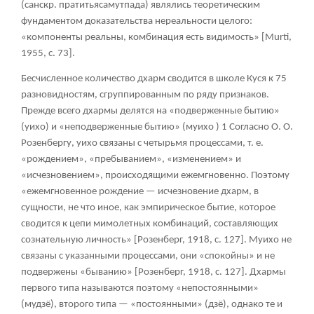
(санскр. пратитьясамутпада) являлись теоретическим
фундаментом доказательства нереальности целого:
«компоненты реальны, комбинация есть видимость» [Murti,
1955, с. 73].
Бесчисленное количество дхарм сводится в школе Куся к 75
разновидностям, сгруппированным по ряду признаков.
Прежде всего дхармы делятся на «подверженные бытию»
(уихо) и «неподверженные бытию» (муихо )
1
Согласно О. О.
Розенбергу, уихо связаны с четырьмя процессами, т. е.
«рождением», «пребыванием», «изменением» и
«исчезновением», происходящими ежемгновенно. Поэтому
«ежемгновенное рождение — исчезновение дхарм, в
сущности, не что иное, как эмпирическое бытие, которое
сводится к цепи мимолетных комбинаций, составляющих
сознательную личность» [Розенберг, 1918, с. 127]. Муихо не
связаны с указанными процессами, они «спокойны» и не
подвержены «быванию» [Розенберг, 1918, с. 127]. Дхармы
первого типа называются поэтому «непостоянными»
(мудзё), второго типа — «постоянными» (дзё), однако те и