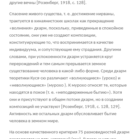
другие вечны [Розенберг, 1918, с. 128].
Спасение живого существа, т. е. достижение нирваны,
трактуется в хинаянистских школах как прекращение
«волнения» дхарм, поскольку, приведенные в спокойное
состояние, они уже не создают композиции,
конституирующие то, что воспринимается в качестве
индивидуума, и сопутствующие ему страдания. Другими
словами, при успокоенности дхарм устраняется круг
перерождений и тем самым прерывается земное
существование человека в какой-либо форме. Среди дхарм
теоретики Куся-сю различают «волнующиеся» (урохо) и
«неволнующиеся» (мурохо ). К мурохо относят те, которые
находятся в покое (т. е. «неподверженные бытию»). Хотя
они и присутствуют в общем потоке дхарм, но в создании
композиций не участвуют [Розенберг, 1918, с. 128, 129].
Активность же остальных дхарм обусловливает бытие
человека в земном мире.
На основе качественного критерия 75 разновидностей дхарм