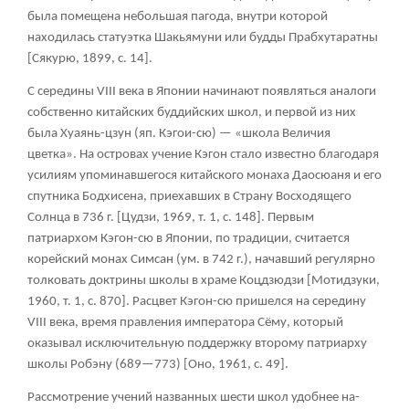
была помещена небольшая пагода, внутри которой
находилась статуэтка Шакьямуни или будды Прабхутаратны
[Сякурю, 1899, с. 14].
С середины VIII века в Японии начинают появляться аналоги
собственно китайских буддийских школ, и первой из них
была Хуаянь-цзун (яп. Кэгои-сю) — «школа Величия
цветка». На островах учение Кэгон стало известно благодаря
усилиям упоминавшегося китайского монаха Даосюаня и его
спутника Бодхисена, приехавших в Страну Восходящего
Солнца в 736 г. [Цудзи, 1969, т. 1, с. 148]. Первым
патриархом Кэгон-сю в Японии, по традиции, считается
корейский монах Симсан (ум. в 742 г.), начавший регулярно
толковать доктрины школы в храме Коцдзюдзи [Мотидзуки,
1960, т. 1, с. 870]. Расцвет Кэгон-сю пришелся на середину
VIII века, время правления императора Сёму, который
оказывал исключительную поддержку второму патриарху
школы Робэну (689—773) [Оно, 1961, с. 49].
Рассмотрение учений названных шести школ удобнее на-