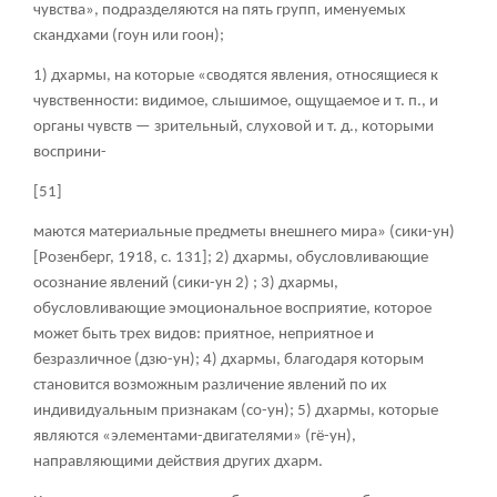
чувства», подразделяются на пять групп, именуемых
скандхами (гоун или гоон);
1) дхармы, на которые «сводятся явления, относящиеся к
чувственности: видимое, слышимое, ощущаемое и т. п., и
органы чувств — зрительный, слуховой и т. д., которыми
восприни-
[51]
маются материальные предметы внешнего мира» (сики-ун)
[Розенберг, 1918, с. 131]; 2) дхармы, обусловливающие
осознание явлений (сики-ун
2
) ; 3) дхармы,
обусловливающие эмоциональное восприятие, которое
может быть трех видов: приятное, неприятное и
безразличное (дзю-ун); 4) дхармы, благодаря которым
становится возможным различение явлений по их
индивидуальным признакам (со-ун); 5) дхармы, которые
являются «элементами-двигателями» (гё-ун),
направляющими действия других дхарм.