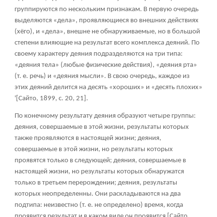
группируются по нескольким признакам. В первую очередь
выделяются «дела», проявляющиеся во внешних действиях
(хёго), и «дела», внешне не обнаруживаемые, но в большой
степени влияющие на результат всего комплекса деяний. По
своему характеру деяния подразделяются на три типа:
«деяния тела» (любые физические действия), «деяния рта»
(т. е. речь) и «деяния мысли». В свою очередь, каждое из
этих деяний делится на десять «хороших» и «десять плохих»
'[Сайто, 1899, с. 20, 21].
По конечному результату деяния образуют четыре группы:
деяния, совершаемые в этой жизни, результаты которых
также проявляются в настоящей жизни; деяния,
совершаемые в этой жизни, но результаты которых
проявятся только в следующей; деяния, совершаемые в
настоящей жизни, но результаты которых обнаружатся
только в третьем перерождении; деяния, результаты
которых неопределенны. Они раскладываются на два
подтипа: неизвестно (т. е. не определено) время, когда
проявится результат и в каком виде он проявится [Сайто,