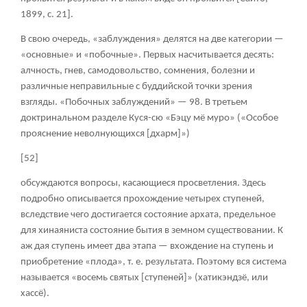
1899, с. 21].
В свою очередь, «заблуждения» делятся на две категории —
«основные» и «побочные». Первых насчитывается десять:
алчность, гнев, самодовольство, сомнения, болезни и
различные неправильные с буддийской точки зрения
взгляды. «Побочных заблуждений» — 98. В третьем
доктринальном разделе Куся-сю «Бэцу мё муро» («Особое
прояснение неволнующихся [дхарм]»)
[52]
обсуждаются вопросы, касающиеся просветления. Здесь
подробно описывается прохождение четырех ступеней,
вследствие чего достигается состояние архата, предельное
для хинаяниста состояние бытия в земном существовании. К
аж дая ступень имеет два этапа — вхождение на ступень и
приобретение «плода», т. е. результата. Поэтому вся система
называется «восемь святых [ступеней]» (хатикэндзё, или
хассё).