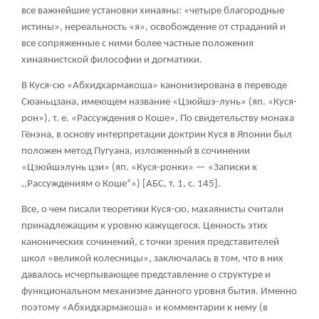
все важнейшие установки хинаяны: «четыре благородные
истины», нереальность «я», освобождение от страданий и
все сопряженные с ними более частные положения
хинаянистской философии и догматики.
В Куся-сю «Абхидхармакоша» канонизирована в переводе
Сюаньцзана, имеющем название «Цзюйшэ-лунь» (яп. «Куся-
рон»), т. е. «Рассуждения о Коше». По свидетельству монаха
Гёнэна, в основу интерпретации доктрин Куся в Японии был
положен метод Пугуана, изложенный в сочинении
«Цзюйшэлунь цзи» (яп. «Куся-ронки» — «Записки к
,,Рассуждениям о Коше“») [АБС, т. 1, с. 145].
Все, о чем писали теоретики Куся-сю, махаянисты считали
принадлежащим к уровню кажущегося. Ценность этих
канонических сочинений, с точки зрения представителей
школ «великой колесницы», заключалась в том, что в них
давалось исчерпывающее представление о структуре и
функциональном механизме данного уровня бытия. Именно
поэтому «Абхидхармакоша» и комментарии к нему (в