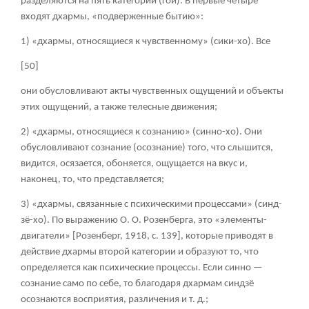
разделяются на пять категорий (гои). В первые четыре
входят дхармы, «подверженные бытию»:
1) «дхармы, относящиеся к чувственному» (сики-хо). Все
[50]
они обусловливают акты чувственных ощущений и объекты
этих ощущений, а также телесные движения;
2) «дхармы, относящиеся к сознанию» (синно-хо). Они
обусловливают сознание (осознание) того, что слышится,
видится, осязается, обоняется, ощущается на вкус и,
наконец, то, что представляется;
3) «дхармы, связанные с психическими процессами» (синд-
зё-хо). По выражению О. О. Розенберга, это «элементы-
двигатели» [Розенберг, 1918, с. 139], которые приводят в
действие дхармы второй категории и образуют то, что
определяется как психические процессы. Если синно —
сознание само по себе, то благодаря дхармам синдзё
осознаются восприятия, различения и т. д.;