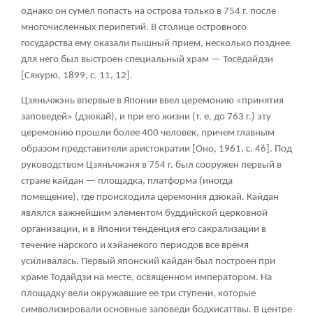
однако он сумел попасть на острова только в 754 г. после
многочисленных перипетий. В столице островного
государства ему оказали пышный прием, несколько позднее
для него был выстроен специальный храм — Тосёдайдзи
[Сякурю, 1899, с. 11, 12].
Цзяньчжэнь впервые в Японии ввел церемонию «принятия
заповедей» (дзюкай), и при его жизни (т. е. до 763 г.) эту
церемонию прошли более 400 человек, причем главным
образом представители аристократии [Оно, 1961, с. 46]. Под
руководством Цзяньчжэня в 754 г. был сооружен первый в
стране кайдан — площадка, платформа (иногда
помещение), где происходила церемония дзюкай. Кайдан
являлся важнейшим элементом буддийской церковной
организации, и в Японии тенденция его сакрализации в
течение нарского и хэйанекого периодов все время
усиливалась. Первый японский кайдан был построен при
храме Тодайдзи на месте, освященном императором. На
площадку вели окружавшие ее три ступени, которые
символизировали основные заповеди бодхисаттвы. В центре