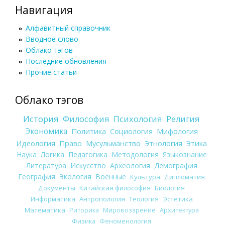
Навигация
Алфавитный справочник
Вводное слово
Облако тэгов
Последние обновления
Прочие статьи
Облако тэгов
История
Философия
Психология
Религия
Экономика
Политика
Социология
Мифология
Идеология
Право
Мусульманство
Этнология
Этика
Наука
Логика
Педагогика
Методология
Языкознание
Литература
Искусство
Археология
Демография
География
Экология
Военные
Культура
Дипломатия
Документы
Китайская философия
Биология
Информатика
Антропология
Теология
Эстетика
Математика
Риторика
Мировоззрение
Архитектура
Физика
Феноменология