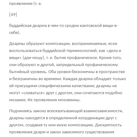
проявление (т. е.
[49]
буддийская дхарма в чем-то сродни кантовской вещи-в-
себе).
Дхармы образуют композиции, воспринимаемые, если
воспользоваться буддийской терминологией, как «дела и
вещи» (дзи-моцу), т. е. бытие профаническое. Кроме того,
они образуют и другой, запредельный профаническому
бытийный уровень. Оба уровня бесконечны в пространстве
и безграничны во времени. Каждая дхарма обладает только
ей присущими специфическими качествами; дхармы не
могут «сливаться» друг с другом, они сочетаются подобно
мозаике. Их проявления мгновенны.
Подчиняясь закону всеохватывающей взаимозависимости,
дхармы находятся в определенной координации друг с
другом, создавая ту или иную композицию. Дискретность
проявления дхарм и закон зависимого существования