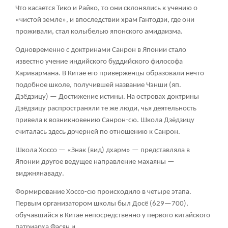
Что касается Тико и Райко, то они склонялись к учению о
«чистой земле», и впоследствии храм Гантодзи, где они
проживали, стал колыбелью японского амидаизма.
Одновременно с доктринами Санрон в Японии стало
известно учение индийского буддийского философа
Харивармана. В Китае его приверженцы образовали нечто
подобное школе, получившей название Чэнши (яп.
Дзёдзицу) — Достижение истины. На островах доктрины
Дзёдзицу распространяли те же люди, чья деятельность
привела к возникновению Санрон-сю. Школа Дзёдзицу
считалась здесь дочерней по отношению к Санрон.
Школа Хоссо — «Знак (вид) дхарм» — представляла в
Японии другое ведущее направление махаяны —
виджнянаваду.
Формирование Хоссо-сю происходило в четыре этапа.
Первым организатором школы был Досё (629—700),
обучавшийся в Китае непосредственно у первого китайского
патриарха Фасян и