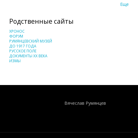
Еще
Родственные сайты
ХРОНОС
ФОРУМ
РУМЯНЦЕВСКИЙ МУЗЕЙ
ДО 1917 ГОДА
РУССКОЕ ПОЛЕ
ДОКУМЕНТЫ XX ВЕКА
ИЗМЫ
Понятия И Категории - Исторический Проект ХРОНОС
WEB-редактор
Вячеслав Румянцев