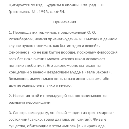
Цитируется по изд.: Буддизм в Японии. Отв. ред. Т.П.
Григорьева. М., 1993, с. 46-54.
Примечания
1. Перевод этих терминов, предложенный О. О.
Розенбергом, нельзя признать удачным. «Бытие» в данном
случае нужно понимать как бытие «дел и вещей»,
феноменов, но не как бытие вообще, поскольку философия
всех без исключения махаянистских школ исключает
понятие «небытие». Это закономерно вытекает из
концепции о вечном вездесущем Будде в «теле Закона».
Возможно, имеет смысл попытаться искать какие-либо
другие эквиваленты уихо и муихо.
2. Названия этой и предыдущей скандх записываются
разными иероглифами.
3. Санскр. кама-дхату, яп. ёккай — один из трех «миров»-
состояний (санскр. трайя дхатава, яп. сангай). Живы е
существа, обитающие в этом «мире» (в «мирах» ада,