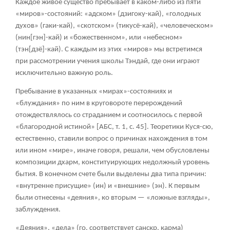
Каждое живое существо пребывает в каком-либо из пяти
«миров»-состояний: «адском» (дзигоку-кай), «голодных
духов» (гаки-кай), «скотском» (тикусё-кай), «человеческом»
(нин[гэн]-кай) и «божественном», или «небесном»
(тэн[дзё]-кай). С каждым из этих «миров» мы встретимся
при рассмотрении учения школы Тэндай, где они играют
исключительно важную роль.
Пребывание в указанных «мирах»-состояниях и
«блуждания» по ним в круговороте перерождений
отождествлялось со страданием и соотносилось с первой
«благородной истиной» [АБС, т. 1, с. 45]. Теоретики Куся-сю,
естественно, ставили вопрос о причинах нахождения в том
или ином «мире», иначе говоря, решали, чем обусловлены
композиции дхарм, конституирующих недолжный уровень
бытия. В конечном счете были выделены два типа причин:
«внутренне присущие» (ин) и «внешние» (эн). К первым
были отнесены «деяния», ко вторым — «ложные взгляды»,
заблуждения.
«Деяния», «дела» (го, соответствует санскр. карма)