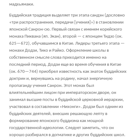
мадхьямаки
.
Буддийская традиция выделяет три этапа сандэн (дословно
«три распространения, передачи [учения]») в становлении
японской Санрон-сю. Первый связан с именем корейского
монаха Пиквана (яп. Экан), второй — с японцем Тидзо (ок.
625—672), обучавшимся в Китае. Лидеры третьего этапа —
монахи Додзи, Тико и Райко. Оформление школы в
собственном смысле слова приходится именно на
последний период. Додзи еще во время обучения в Китае
(ок. 670—744) приобрел известность как знаток буддийских
доктрин и, вернувшись на родину, начал энергичную
пропаганду учения Санрон. Этот монах был
влиятельнейшим лицом при императорском дворе, он
занимал высшие посты в буддийской церковной иерархии,
участвовал в составлении «Нихонги». Додзи был одним из
буддийских деятелей, внесших решающую лепту в
формирование японского буддизма как мощной
государственной идеологии. Следует заметить, что он
хорошо разбирался в догматике и других буддийских школ.