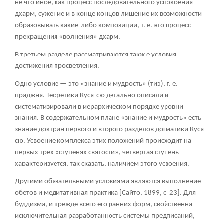
не что иное, как процесс последовательного успокоения
дхарм, сужение и в конце концов лишение их возможности
образовывать какие-либо композиции, т. е. это процесс
прекращения «волнения» дхарм.
В третьем разделе рассматриваются такж е условия
достижения просветления.
Одно условие — это «знание и мудрость» (тиэ), т. е.
праджня. Теоретики Куся-сю детально описали и
систематизировали в иерархическом порядке уровни
знания. В содержательном плане «знание и мудрость» есть
знание доктрин первого и второго разделов догматики Куся-
сю. Усвоение комплекса этих положений происходит на
первых трех «ступенях святости», четвертая ступень
характеризуется, так сказать, наличием этого усвоения.
Другими обязательными условиями являются выполнение
обетов и медитативная практика [Сайто, 1899, с. 23]. Для
буддизма, и прежде всего его ранних форм, свойственна
исключительная разработанность системы предписаний,