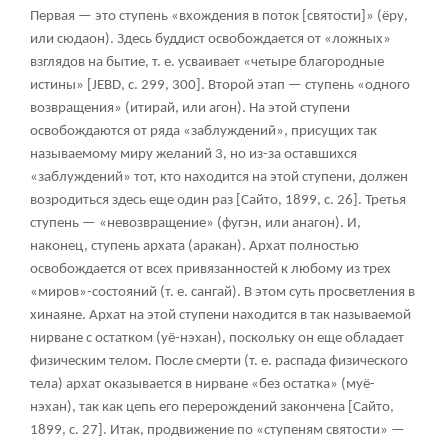
Первая — это ступень «вхождения в поток [святости]» (ёру,
или сюдаон). Здесь буддист освобождается от «ложных»
взглядов на бытие, т. е. усваивает «четыре благородные
истины» [JEBD, с. 299, 300]. Второй этап — ступень «одного
возвращения» (итирай, или агон). На этой ступени
освобождаются от ряда «заблуждений», присущих так
называемому миру желаний
3
, но из-за оставшихся
«заблуждений» тот, кто находится на этой ступени, должен
возродиться здесь еще один раз [Сайто, 1899, с. 26]. Третья
ступень — «невозвращение» (фугэн, или анагон). И,
наконец, ступень архата (
аракан
). Архат полностью
освобождается от всех привязанностей к любому из трех
«миров»-состояний (т. е. сангай). В этом суть просветления в
хинаяне. Архат на этой ступени находится в так называемой
нирване с остатком (уё-нэхан), поскольку он еще обладает
физическим телом. После смерти (т. е. распада физического
тела) архат оказывается в нирване «без остатка» (муё-
нэхан), так как цепь его перерождений закончена [Сайто,
1899, с. 27]. Итак, продвижение по «ступеням святости» —