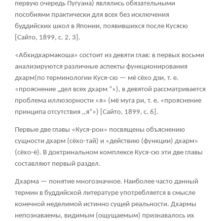
первую очередь Пугуана) являлись обязательными
пособиями практически для всех без исключения
буддийских школ в Японии, появившихся после Кусясю
[Сайто, 1899, с. 2, 3].
«Абхидхармакоша» состоит из девяти глав: в первых восьми
анализируются различные аспекты функционирования
дхарм(по терминологии Куся-сю —
мё сёхо дзи
, т. е.
«прояснение „дел всех дхарм “»), в девятой рассматривается
проблема иллюзорности «я» (
мё муга ри
, т. е. «прояснение
принципа отсутствия ,,я“») [Сайто, 1899, с. 6].
Первые две главы «Куся-рон» посвящены объяснению
сущности дхарм (сёхо-тай) и «действию (функции) дхарм»
(сёхо-ё). В доктринальном комплексе Куся-сю эти две главы
составляют первый раздел.
Дхарма — понятие многозначное. Наиболее часто данный
термин в буддийской литературе употребляется в смысле
конечной неделимой истинно сущей реальности. Дхармы
непознаваемы, видимым (ощущаемым) признавалось их