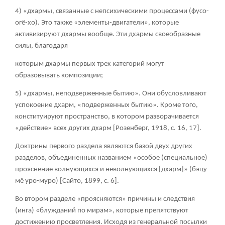
4) «дхармы, связанные с непсихическими процессами (фусо-
огё-хо). Это также «элементы-двигатели», которые
активизируют дхармы вообще. Эти дхармы своеобразные
силы, благодаря
которым дхармы первых трех категорий могут
образовывать композиции;
5) «дхармы, неподверженные бытию». Они обусловливают
успокоение дхарм, «подверженных бытию». Кроме того,
конституируют пространство, в котором разворачивается
«действие» всех других дхарм [Розенберг, 1918, с. 16, 17].
Доктрины первого раздела являются базой двух других
разделов, объединенных названием «особое (специальное)
прояснение волнующихся и неволнующихся [дхарм]» (бэцу
мё уро-муро) [Сайто, 1899, с. 6].
Во втором разделе «проясняются» причины и следствия
(инга) «блужданий по мирам», которые препятствуют
достижению просветления. Исходя из генеральной посылки