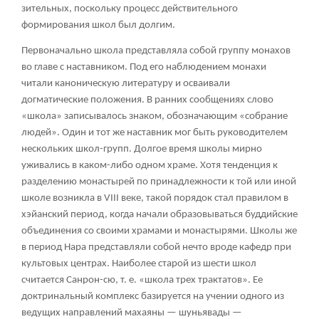
зительных, поскольку процесс действительного
формирования школ был долгим.
Первоначально школа представляла собой группу монахов
во главе с наставником. Под его наблюдением монахи
читали каноническую литературу и осваивали
догматические положения. В ранних сообщениях слово
«школа» записывалось знаком, обозначающим «собрание
людей». Один и тот же наставник мог быть руководителем
нескольких школ-групп. Долгое время школы мирно
уживались в каком-либо одном храме. Хотя тенденция к
разделению монастырей по принадлежности к той или иной
школе возникла в VIII веке, такой порядок стал правилом в
хэйанский период, когда начали образовываться буддийские
объединения со своими храмами и монастырями. Школы же
в период Нара представляли собой нечто вроде кафедр при
культовых центрах. Наиболее старой из шести школ
считается Санрон-сю, т. е. «школа трех трактатов». Ее
доктринальный комплекс базируется на учении одного из
ведущих направлений махаяны —
шуньявады
—