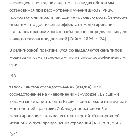
касающихся поведения адептов. На видах обетов мы
остановимся при рассмотрении учения школы Рицу,
поскольку они играли там доминирующую роль. Сейчас же
отметим, что достижение эффекта от медитирования
ставилось в зависимость от соблюдения определенных для
каждого случая предписаний [Сайто, 1899, с. 24].
В религиозной практике Куся-сю выделяются семь типов
медитации: самым сложным, но и наиболее эффективным
счи-
[53]
талось «чистое сосредоточение» (дзедзё), или
сосредоточение на «неволнении» (муродзё). Высшими
типами медитации адепты Куся-сю овладевали в результате
многолетней практики. Соблюдение заповедей и
медитирование связывались с четвертой «благородной
истиной» о пути прекращения страданий [АБС, т. 1, с. 45].
[54]