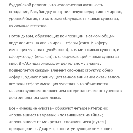
буддийской религии, что человеческая жизнь есть
страдание, Васубандху построил некую иерархию «миров»,
уровней бытия, по которым «блуждают» живые существа,
переживая мучения.
Поток дхарм, образующих композиции, в самом общем
виде делится на два «мира»—сферы (сэкэн): «сферу
имеющих чувства» (удзё-сэкэн), т. е. мир живых существ, и
сферу-сосуд» (кисэкэн), т. е. окружающий живые существа
мир. В «Абхидхармакоше» деятельному анализу
подвергается каждый элемент сложных структур обеих
«сфер», однако преимущественное внимание оказывалось
все-таки «сфере имеющих чувства», что объясняется
главенствующим положением сотериологического учения в
доктринальном комплексе.
Все «имеющие чувства» образуют четыре категории:
«появившиеся из чрева»; «появившиеся из яйца»;
«появившиеся из мокроты»; «появившиеся [путем]
превращения». Дхармы, конституирующие «имеющих