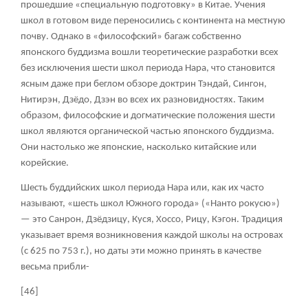
прошедшие «специальную подготовку» в Китае. Учения
школ в готовом виде переносились с континента на местную
почву. Однако в «философский» багаж собственно
японского буддизма вошли теоретические разработки всех
без исключения шести школ периода Нара, что становится
ясным даже при беглом обзоре доктрин Тэндай, Сингон,
Нитирэн, Дзёдо, Дзэн во всех их разновидностях. Таким
образом, философские и догматические положения шести
школ являются органической частью японского буддизма.
Они настолько же японские, насколько китайские или
корейские.
Шесть буддийских школ периода Нара или, как их часто
называют, «шесть школ Южного города» («Нанто рокусю»)
— это Санрон, Дзёдзицу, Куся, Хоссо, Рицу, Кэгон. Традиция
указывает время возникновения каждой школы на островах
(с 625 по 753 г.), но даты эти можно принять в качестве
весьма прибли-
[46]