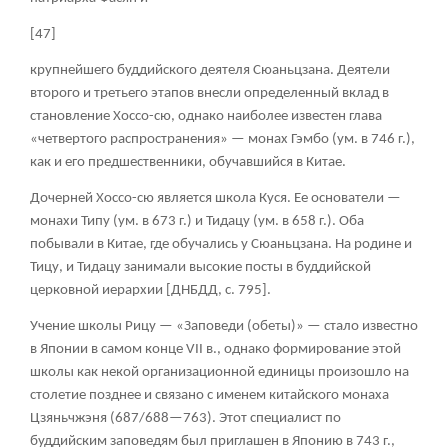
[47]
крупнейшего буддийского деятеля Сюаньцзана. Деятели
второго и третьего этапов внесли определенный вклад в
становление Хоссо-сю, однако наиболее известен глава
«четвертого распространения» — монах Гэмбо (ум. в 746 г.),
как и его предшественники, обучавшийся в Китае.
Дочерней Хоссо-сю является школа Куся. Ее основатели —
монахи Типу (ум. в 673 г.) и Тидацу (ум. в 658 г.). Оба
побывали в Китае, где обучались у Сюаньцзана. На родине и
Тицу, и Тидацу занимали высокие посты в буддийской
церковной иерархии [ДНБДД, с. 795].
Учение школы Рицу — «Заповеди (обеты)» — стало известно
в Японии в самом конце VII в., однако формирование этой
школы как некой организационной единицы произошло на
столетие позднее и связано с именем китайского монаха
Цзяньчжэня (687/688—763). Этот специалист по
буддийским заповедям был приглашен в Японию в 743 г.,