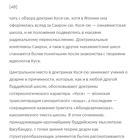
[48]
чать с обзора доктрин Куся-сю, хотя в Японии она
оформилась вслед за Санрон-сю. Куся-сю — хинаянистская
школа, и ее положения подверглись в махаяне
радикальному переосмыслению. Доктринальные
комплексы Санрон, а такж е других махаянистских школ
становятся более понятными после знакомства с теориями
идеологов Куся.
Центральное место в доктринах Куся-сю занимают учения о
дхарме и причинности, которые, как и в любой другой
буддийской школе, обосновывают доктрины
сотериологического характера. «Куся» — японская
транслитерация санскритского «коша», а последнее —
сокращенное название трактата «Абхидхармакоша»,
канонического текста школы. В этом сочинении,
принадлежащем крупнейшему буддийскому мыслителю
Васубандху, с точки зрения теории дхарм как
структурообразующих элементов бытия рассматриваются