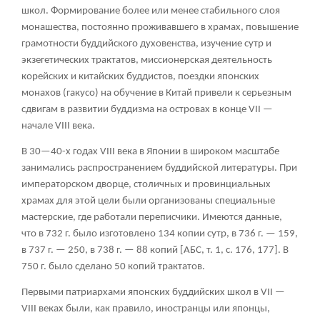
школ. Формирование более или менее стабильного слоя
монашества, постоянно проживавшего в храмах, повышение
грамотности буддийского духовенства, изучение сутр и
экзегетических трактатов, миссионерская деятельность
корейских и китайских буддистов, поездки японских
монахов (гакусо) на обучение в Китай привели к серьезным
сдвигам в развитии буддизма на островах в конце VII —
начале VIII века.
В 30—40-х годах VIII века в Японии в широком масштабе
занимались распространением буддийской литературы. При
императорском дворце, столичных и провинциальных
храмах для этой цели были организованы специальные
мастерские, где работали переписчики. Имеются данные,
что в 732 г. было изготовлено 134 копии сутр, в 736 г. — 159,
в 737 г. — 250, в 738 г. — 88 копий [АБС, т. 1, с. 176, 177]. В
750 г. было сделано 50 копий трактатов.
Первыми патриархами японских буддийских школ в VII —
VIII веках были, как правило, иностранцы или японцы,