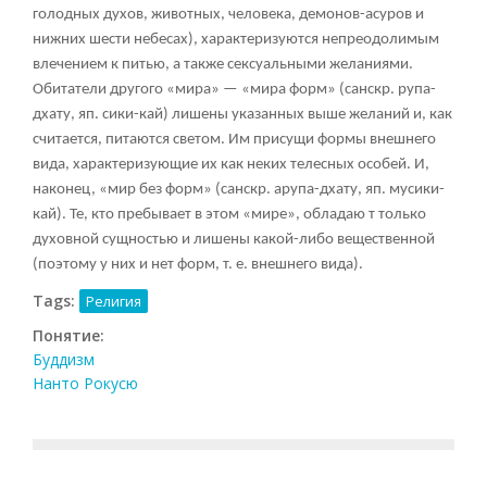
голодных духов, животных, человека, демонов-асуров и
нижних шести небесах), характеризуются непреодолимым
влечением к питью, а также сексуальными желаниями.
Обитатели другого «мира» — «мира форм» (санскр. рупа-
дхату, яп. сики-кай) лишены указанных выше желаний и, как
считается, питаются светом. Им присущи формы внешнего
вида, характеризующие их как неких телесных особей. И,
наконец, «мир без форм» (санскр. арупа-дхату, яп. мусики-
кай). Те, кто пребывает в этом «мире», обладаю т только
духовной сущностью и лишены какой-либо вещественной
(поэтому у них и нет форм, т. е. внешнего вида).
Tags:
Религия
Понятие:
Буддизм
Нанто Рокусю