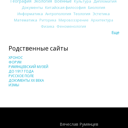
География
Экология
Военные
Культура
Дипломатия
Документы
Китайская философия
Биология
Информатика
Антропология
Теология
Эстетика
Математика
Риторика
Мировоззрение
Архитектура
Физика
Феноменология
Еще
Родственные сайты
ХРОНОС
ФОРУМ
РУМЯНЦЕВСКИЙ МУЗЕЙ
ДО 1917 ГОДА
РУССКОЕ ПОЛЕ
ДОКУМЕНТЫ XX ВЕКА
ИЗМЫ
Понятия И Категории - Исторический Проект ХРОНОС
WEB-редактор
Вячеслав Румянцев