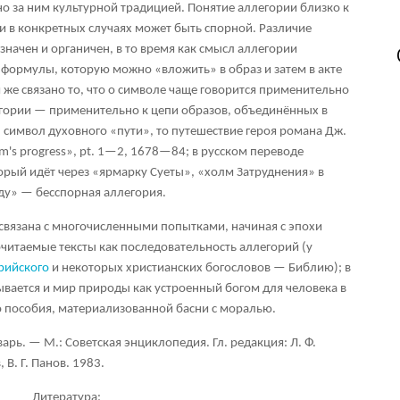
о за ним культурной традицией. Понятие аллегории близко к
 в конкретных случаях может быть спорной. Различие
означен и органичен, в то время как смысл аллегории
й формулы, которую можно «вложить» в образ и затем в акте
 же связано то, что о символе чаще говорится применительно
легории — применительно к цепи образов, объединённых в
 символ духовного «пути», то путешествие героя романа Дж.
im's progress», pt. 1—2, 1678—84; в русском переводе
орый идёт через «ярмарку Суеты», «холм Затруднения» в
ду» — бесспорная аллегория.
связана с многочисленными попытками, начиная с эпохи
читаемые тексты как последовательность аллегорий (у
рийского
и некоторых христианских богословов — Библию); в
ывается и мир природы как устроенный богом для человека в
о пособия, материализованной басни с моралью.
ь. — М.: Советская энциклопедия. Гл. редакция: Л. Ф.
 В. Г. Панов.
1983.
Литература: