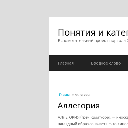
Понятия и кате
Вспомогательный проект портала
Главная
Вводное слово
Вы здесь
Главная
» Аллегория
Аллегория
АЛЛЕГОРИЯ (греч. αλληγορία — иноска
наглядный образ означает нечто «иное»