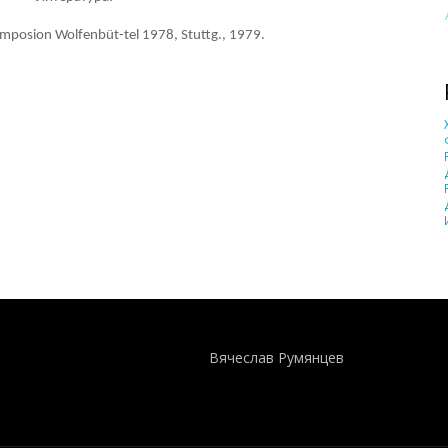
ymposion Wolfenbüt-tel 1978, Stuttg., 1979.
Понятия И Категории - Исторический Проект ХРОНОС
WEB-редактор
Вячеслав Румянцев