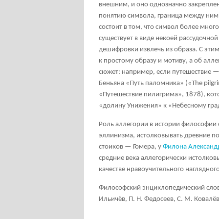
внешним, и оно однозначно закреплен
понятию символа, граница между ними
состоит в том, что символ более мног
существует в виде некоей рассудочно
дешифровки извлечь из образа. С этим
к простому образу и мотиву, а об ал
сюжет: например, если путешествие —
Беньяна «Путь паломника» («The pilgr
«Путешествие пилигрима», 1878), кот
«долину Унижения» к «Небесному гра
Роль аллегории в истории философии 
эллинизма, истолковывать древние по
стоиков — Гомера, у
Филона Александ
средние века аллегорически истолков
качестве нравоучительного наглядног
Философский энциклопедический словар
Ильичёв, П. Н. Федосеев, С. М. Ковалёв,