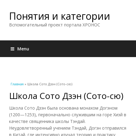
Понятия и категории
Вспомогательный проект портала ХРОНОС
Menu
Вы здесь
Главная
» Школа Сото Дзэн (Сото-сю)
Школа Сото Дзэн (Сото-сю)
Школа Сото Дзэн была основана монахом Догэном
(1200—1253), первоначально служившим на горе Хиэй в
качестве священника школы Тэндай.
Неудовлетворенный учением Тэндай, Догэн отправился
в Китай, где интенсивно изучал теорию и практику