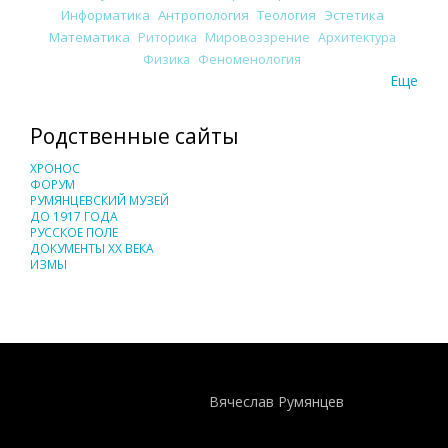
Информатика
Антропология
Теология
Эстетика
Математика
Риторика
Мировоззрение
Архитектура
Физика
Феноменология
Еще
Родственные сайты
ХРОНОС
ФОРУМ
РУМЯНЦЕВСКИЙ МУЗЕЙ
ДО 1917 ГОДА
РУССКОЕ ПОЛЕ
ДОКУМЕНТЫ XX ВЕКА
ИЗМЫ
Понятия И Категории - Исторический Проект ХРОНОС
WEB-редактор
Вячеслав Румянцев