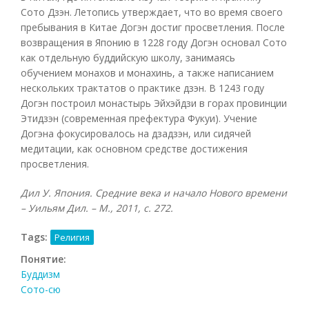
Сото Дзэн. Летопись утверждает, что во время своего
пребывания в Китае Догэн достиг просветления. После
возвращения в Японию в 1228 году Догэн основал Сото
как отдельную буддийскую школу, занимаясь
обучением монахов и монахинь, а также написанием
нескольких трактатов о практике дзэн. В 1243 году
Догэн построил монастырь Эйхэйдзи в горах провинции
Этидзэн (современная префектура Фукуи). Учение
Догэна фокусировалось на дзадзэн, или сидячей
медитации, как основном средстве достижения
просветления.
Дил У. Япония. Средние века и начало Нового времени
– Уильям Дил. – М., 2011, с. 272.
Tags:
Религия
Понятие:
Буддизм
Сото-сю