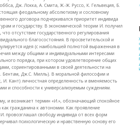
бса, Дж. Локка, А. Смита, Ж.-Ж. Руссо, К. Гельвеция, Б.
остоящая феодальному абсолютизму и сословному
твенного договора подчеркивался приоритет индивида
урам и государству. В экономической теории И. получил
, что отсутствие государственного регулирования
ивидуального благосостояния. В просветительской и
улируется идея (с наибольшей полнотой выраженная в
оречия между общими и индивидуальными интересами
ального порядка, при котором удовлетворение общих
дами, сориентированными в своей деятельности на
. Бентам, Дж.С. Милль). В моральной философии и
йс, И. Кант) личностная определенность и вменяемость
мии и способности к универсализуемым суждениям.
мому, и возникает термин «И.», обозначающий спокойное
 как гражданина к автономии. Как проявление
И. провозглашал свободу индивида от всех форм
ерчивал психологическую и нравственную основу его