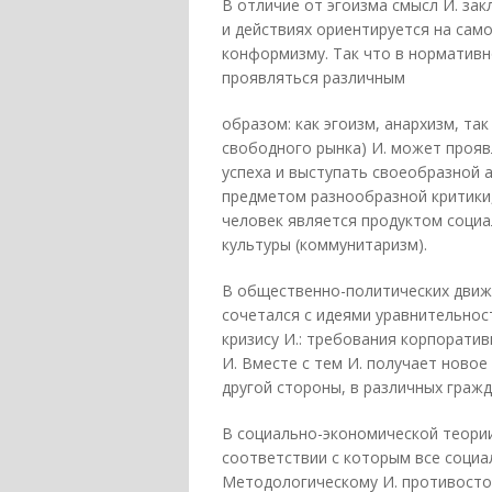
В отличие от эгоизма смысл И. зак
и действиях ориентируется на само
конформизму. Так что в норматив
проявляться различным
образом: как эгоизм, анархизм, та
свободного рынка) И. может прояв
успеха и выступать своеобразной а
предметом разнообразной критики,
человек является продуктом социа
культуры (коммунитаризм).
В общественно-политических движе
сочетался с идеями уравнительнос
кризису И.: требования корпорати
И. Вместе с тем И. получает новое
другой стороны, в различных гражд
В социально-экономической теории 
соответствии с которым все социа
Методологическому И. противосто