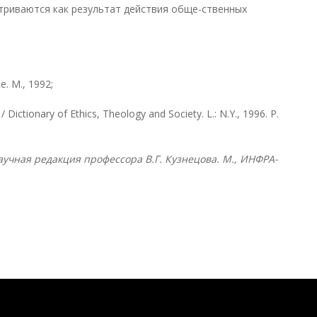
триваются как результат действия обще-ственных
. М., 1992;
/ Dictionary of Ethics, Theology and Society. L.: N.Y., 1996. P.
учная редакция профессора В.Г. Кузнецова. М., ИНФРА-
Понятия И Категории - Исторический Проект ХРОНОС