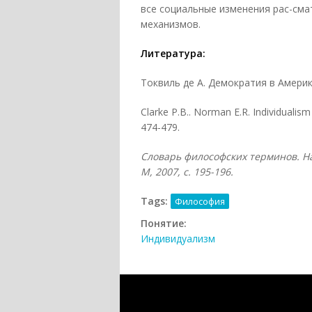
все социальные изменения рас-сма
механизмов.
Литература:
Токвиль де А. Демократия в Америке
Clarke Р.В.. Norman E.R. Individualism 
474-479.
Словарь философских терминов. На
М, 2007
, с.
195-196.
Tags:
Философия
Понятие:
Индивидуализм