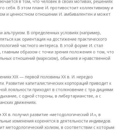
лючается в том, что человек в своих мотивах, решениях
го себя. В этом плане И. противостоит коллективизму и
ном и ценностном отношении И. амбивалентен и может
к и альтруизм. В определенных условиях (например,
ляться как ориентация на достижение практического
пологией частного интереса. В этой форме И. стал
 главным образом с точки зрения положения о том, что
льных отношений {марксизм), обычаев и нравственной
ниях XIX — первой половины XX в. И. нередко
ти. Развитие капиталистических корпораций приводит к
вной лояльности приходят в столкновение с тра-дициями
 дыхание, с одной стороны, в либертарианстве, а с
анских движениях.
XX в. получил развитие «методологический И.», в
льные изменения коренятся в деятельности индивидов.
ит методологический холизм, в соответствии с которым