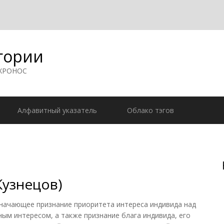
гории
 ХРОНОС
Алфавитный указатель
Облако тэгов
Кузнецов)
ачающее признание приоритета интереса индивида над
ым интересом, а также признание блага индивида, его