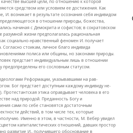
в качестве высшей цели, по отношению к которой
ляются средством или условием ее достижения. Как
е, И. возникает в результате осознания себя индивидом
определяющегося в отношении природы, божества,
вались начиная с Демокрита и софистов; в сократовском
е разумной жизни предполагалась рациональная
как социально-нравственный феномен И. получает
. Согласно стоикам, личное благо индивида
ановлениями полиса или общины, но законами природы.
еловек предстает индивидуальным лишь в отношении
ру предопределены его сословным статусом.
идеологами Реформации, указывавшими на рав-
огом. Бог предстает доступным каждому индивиду не-
). Протестантская этика оправдывает человека в его
естве над природой. Преданность Богу и
шения сами по себе становятся достаточным
ектности действий, в том числе тех, которые
получию. Именно в этом, в частности, М. Вебер увидел
асцветом капиталистических отношений, давших простор
ано развитие И., получившего обоснование в