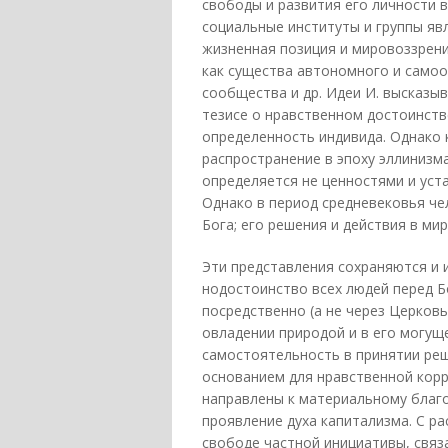
свободы и развития его личности 
социальные институты и группы яв
жизненная позиция и мировоззрени
как существа автономного и само
сообщества и др. Идеи И. высказы
тезисе о нравственном достоинств
определенность индивида. Однако 
распространение в эпоху эллинизма
определяется не ценностями и уст
Однако в период средневековья ч
Бога; его решения и действия в ми
Эти представления сохраняются и 
нодостоинство всех людей перед Б
посредственно (а не через Церковь
овладении природой и в его могущ
самостоятельность в принятии ре
основанием для нравственной корр
направлены к материальному благо
проявление духа капитализма. С р
свободе частной инициативы, связ