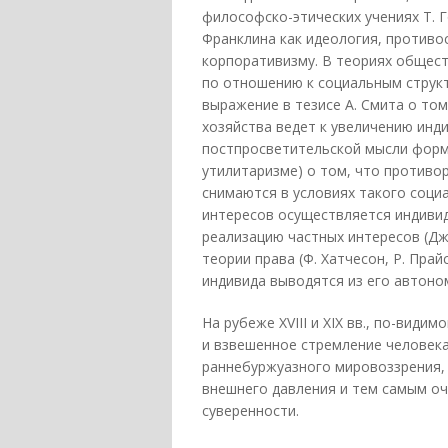
философско-этических учениях Т. Гоб
Франклина как идеология, против
корпоративизму. В теориях общес
по отношению к социальным структ
выражение в тезисе А. Смита о том
хозяйства ведет к увеличению инд
постпросветительской мысли форм
утилитаризме) о том, что против
снимаются в условиях такого соци
интересов осуществляется индиви
реализацию частных интересов (Дж
теории права (Ф. Хатчесон, Р. Пра
индивида выводятся из его автоно
На рубеже XVIII и XIX вв., по-види
и взвешенное стремление человека
раннебуржуазного мировоззрения, 
внешнего давления и тем самым оч
суверенности.