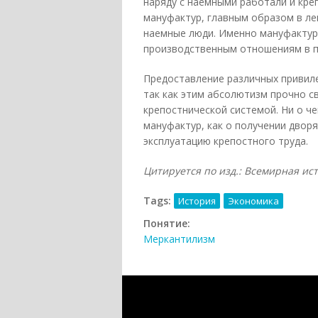
наряду с наемными работали и креп
мануфактур, главным образом в л
наемные люди. Именно мануфактур
производственным отношениям в 
Предоставление различных привиле
так как этим абсолютизм прочно 
крепостнической системой. Ни о ч
мануфактур, как о получении дворя
эксплуатацию крепостного труда.
Цитируется по изд.: Всемирная ис
Tags:
История
Экономика
Понятие:
Меркантилизм