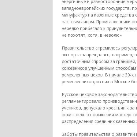
энергичные и разносторонние меры
западноевропейских государств, п
мануфактур на казенные средства 
частным лицам. Промышленники пол
нередко прибегало к принудитель
не похотят, хотя, в неволю».
Правительство стремилось регулир
экспорта запрещалась, например, 
достаточным спросом за границей,
кожевников улучшенным способам 
ремесленных цехов. В начале 30-х г
ремесленников, из них в Москве бо
Русское цеховое законодательство
регламентировало производственны
учеников, допускало крестьян к з
цехи с целью повышения мастерств
распределения среди них казенных 
Заботы правительства о развитии 