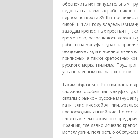
обеспечить их принудительным труд
недостатка наемных работников ст
первой четверти XVIII в. появили
силой. В 1721 году владельцам ма
заводам крепостных крестьян (таки
кроме того, разрешалось держать у
работы на мануфактурах направлял
бездомные люди и военнопленные.
приписных, а также крепостных кре
русского меркантилизма. Труд при
установленным правительством.
Таким образом, в России, как и в 
сложился особый тип мануфактур. 
связям с рынком русские мануфакту
капиталистической Англии. Уральс
превосходили английские. Но сост
сложным, чем на крупных предпри
Франции, где давно исчезло крепос
металлургии, полностью обслужива