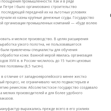
 поощрения промышленности. Как и в ряде
ри Петре I было организовано строительство
с последующей передачей их на льготных условиях
учали из казны крупные денежные ссуды. Государство
ной организации промышленных компаний — «буде волею
овать и мелкое производство. В целях расширения
выработка узкого полотна, не пользовавшегося
 были привлечены специалисты для обучения
обработки кожи. Важной мерой явилась организация
одов XVIII в. в России числилось до 15 тысяч цеховых
лее половины (8,5 тысяч).
 в отличие от западноевропейского менее жестко
й процесс, не ограничивало число подмастерьев и
анятию ремеслом. Абсолютистское государство создавало
а мелких производителей и для более удобного
заказов.
мануфактур выражались прежде всего в его усилиях