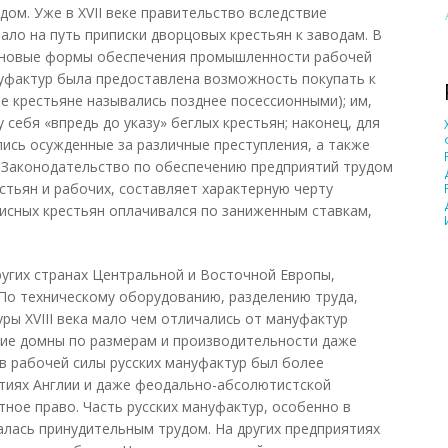
ом. Уже в XVII веке правительство вследствие
ало на путь приписки дворцовых крестьян к заводам. В
сь новые формы обеспечения промышленности рабочей
нуфактур была предоставлена возможность покупать к
е крестьяне назывались позднее посессионными); им,
 себя «впредь до указу» беглых крестьян; наконец, для
ись осужденные за различные преступления, а также
 Законодательство по обеспечению предприятий трудом
стьян и рабочих, составляет характерную черту
писных крестьян оплачивался по заниженным ставкам,
других странах Центральной и Восточной Европы,
По техническому оборудованию, разделению труда,
ры XVIII века мало чем отличались от мануфактур
кие домны по размерам и производительности даже
ав рабочей силы русских мануфактур был более
ятиях Англии и даже феодально-абсолютистской
тное право. Часть русских мануфактур, особенно в
лась принудительным трудом. На других предприятиях