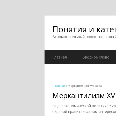
Понятия и кате
Вспомогательный проект портала
Главная
Вводное слово
Вы здесь
Главная
» Меркантилизм XVII века
Меркантилизм XVI
Еще в экономической политике XVII
охраной правительством интересо