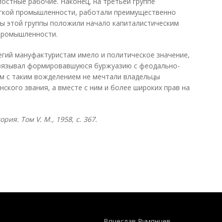
остные рабочие. Наконец, на третьей группе
егкой промышленности, работали преимущественно
ы этой группы положили начало капиталистическим
промышленности.
гий мануфактуристам имело и политическое значение,
связывал формировавшуюся буржуазию с феодально-
ем с таким вожделением не мечтали владельцы
нского звания, а вместе с ним и более широких прав на
тория. Том
V. М., 1958, с. 367.
Понятия И Категории - Исторический Проект ХРОНОС
WEB-редактор
Вячеслав Румянцев