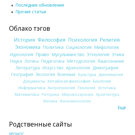
Последние обновления
Прочие статьи
Облако тэгов
История
Философия
Психология
Религия
Экономика
Политика
Социология
Мифология
Идеология
Право
Мусульманство
Этнология
Этика
Наука
Логика
Педагогика
Методология
Языкознание
Литература
Искусство
Археология
Демография
География
Экология
Военные
Культура
Дипломатия
Документы
Китайская философия
Биология
Информатика
Антропология
Теология
Эстетика
Математика
Риторика
Мировоззрение
Архитектура
Физика
Феноменология
Еще
Родственные сайты
ХРОНОС