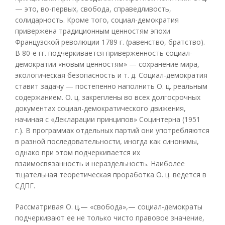
— это, во-первых, свобода, справедливость,
солидарность. Кроме того, социал-демократия
привержена традиционным ценностям эпохи
Французской революции 1789 г. (равенство, братство).
В 80-е гг. подчеркивается приверженность социал-
демократии «новым ценностям» — сохранение мира,
экологическая безопасность и т. д. Социал-демократия
ставит задачу — постепенно наполнить О. ц. реальным
содержанием. О. ц. закреплены во всех долгосрочных
документах социал-демократического движения,
начиная с «Декларации принципов» Социнтерна (1951
г.). В программах отдельных партий они употребляются
в разной последовательности, иногда как синонимы,
однако при этом подчеркивается их
взаимосвязанность и нераздельность. Наиболее
тщательная теоретическая проработка О. ц. ведется в
СДПГ.
Рассматривая О. ц.— «свобода»,— социал-демократы
подчеркивают ее не только чисто правовое значение,