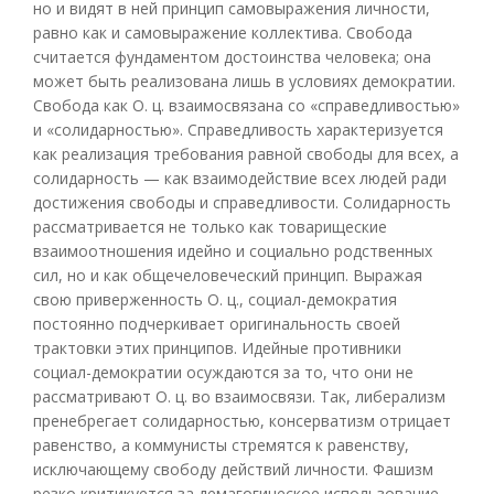
но и видят в ней принцип самовыражения личности,
равно как и самовыражение коллектива. Свобода
считается фундаментом достоинства человека; она
может быть реализована лишь в условиях демократии.
Свобода как О. ц. взаимосвязана со «справедливостью»
и «солидарностью». Справедливость характеризуется
как реализация требования равной свободы для всех, а
солидарность — как взаимодействие всех людей ради
достижения свободы и справедливости. Солидарность
рассматривается не только как товарищеские
взаимоотношения идейно и социально родственных
сил, но и как общечеловеческий принцип. Выражая
свою приверженность О. ц., социал-демократия
постоянно подчеркивает оригинальность своей
трактовки этих принципов. Идейные противники
социал-демократии осуждаются за то, что они не
рассматривают О. ц. во взаимосвязи. Так, либерализм
пренебрегает солидарностью, консерватизм отрицает
равенство, а коммунисты стремятся к равенству,
исключающему свободу действий личности. Фашизм
резко критикуется за демагогическое использование