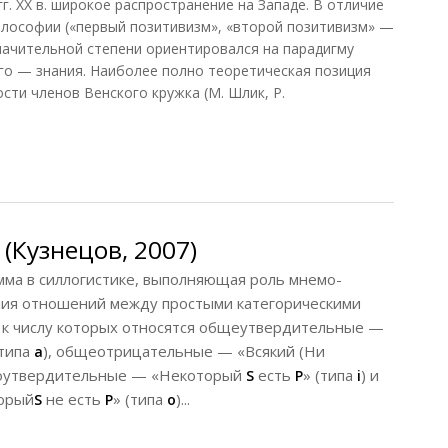
 гг. XX в. широкое распространение на Западе. В отличие
илософии («первый позитивизм», «второй позитивизм» —
значительной степени ориентировался на парадигму
го — знания. Наиболее полно теоретическая позиция
ости членов Венского кружка (М. Шлик, Р.
м (Кузнецов, 2007)
(Кузнецов, 2007)
а в силлогистике, выполняющая роль мнемо-
ания отношений между простыми категорическими
 к числу которых относятся общеутвердительные —
 типа
), общеотрицательные — «Всякий (Ни
а
тноутвердительные — «Некоторый
есть
» (типа
) и
S
Р
i
орый
не есть
» (типа
)...
S
Р
о