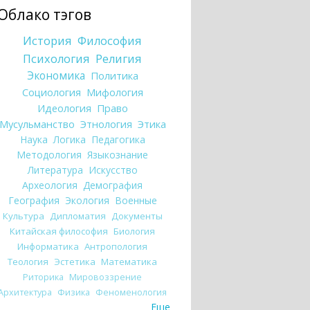
Облако тэгов
История
Философия
Психология
Религия
Экономика
Политика
Социология
Мифология
Идеология
Право
Мусульманство
Этнология
Этика
Наука
Логика
Педагогика
Методология
Языкознание
Литература
Искусство
Археология
Демография
География
Экология
Военные
Культура
Дипломатия
Документы
Китайская философия
Биология
Информатика
Антропология
Теология
Эстетика
Математика
Риторика
Мировоззрение
Архитектура
Физика
Феноменология
Еще