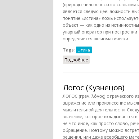
(природы человеческого сознания 
является следующее: ложность вы
понятие «истина» ложь используетс
объект — как одно из истинностн
унарный оператор при построении 
определяется аксиоматически...
Tags:
Этика
Подробнее
о Ложь (Кузнецов, 2007
Логос (Кузнецов)
ЛОГОС (греч. λόγος) с греческого я
выражение или произнесение мысли
мыслительной деятельности. След
значение, которое вкладывается в
не что иное, как просто слово, реч
обращение. Поэтому можно встрети
решения, или даже всеобщего мате