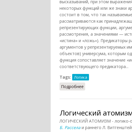
высказываний, при этом выражения 
некоторых функций или же знаки а
состоит в том, что так называемы
рассматриваются как принадлежащ
репрезентирующих функции, аргум
рассмотрения, а значениями — ист
«истина» и «ложь»). Предикаторы 
аргументов у репрезентируемых им
объектов) универсума, которым о
функция сопоставляет значение «и
соответствующего предикатора...
Tags:
Логика
Подробнее
о Логика предикатов (К
Логический атомизм 
ЛОГИЧЕСКИЙ АТОМИЗМ - логико-он
Б. Рассела
и раннего Л. Витгенштей