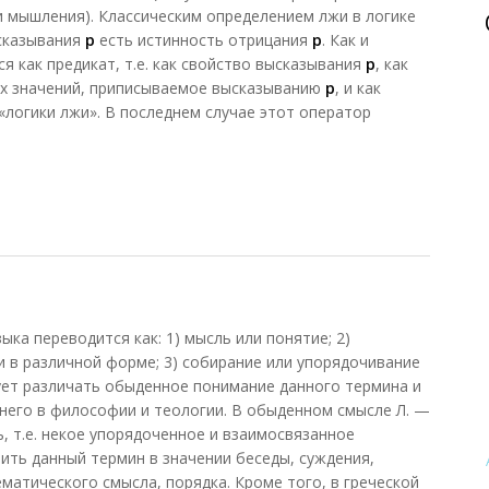
и мышления). Классическим определением лжи в логике
сказывания
р
есть истинность отрицания
р
. Как и
я как предикат, т.е. как свойство высказывания
р
, как
ых значений, приписываемое высказыванию
р
, и как
«логики лжи». В последнем случае этот оператор
)
зыка переводится как: 1) мысль или понятие; 2)
 в различной форме; 3) собирание или упорядочивание
ует различать обыденное понимание данного термина и
 него в философии и теологии. В обыденном смысле Л. —
ь, т.е. некое упорядоченное и взаимосвязанное
ть данный термин в значении беседы, суждения,
матического смысла, порядка. Кроме того, в греческой