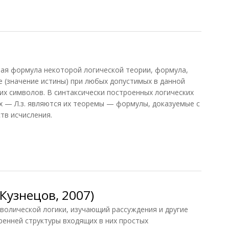
Кузнецов, 2007)
я формула некоторой логической теории, формула,
 (значение истины) при любых допустимых в данной
их символов. В синтаксически построенных логических
х — Л.з. являются их теоремы — формулы, доказуемые с
тв исчисления.
Кузнецов, 2007)
олической логики, изучающий рассуждения и другие
ренней структуры входящих в них простых