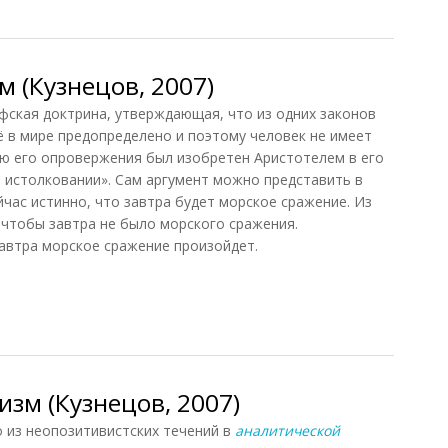
 (Кузнецов, 2007)
кая доктрина, утверждающая, что из одних законов
сё в мире предопределено и поэтому человек не имеет
лью его опровержения был изобретен Аристотелем в его
б истолковании». Сам аргумент можно представить в
час истинно, что завтра будет морское сражение. Из
 чтобы завтра не было морского сражения.
автра морское сражение произойдет.
(Кузнецов, 2007)
зм (Кузнецов, 2007)
з неопозитивистских течений в
аналитической