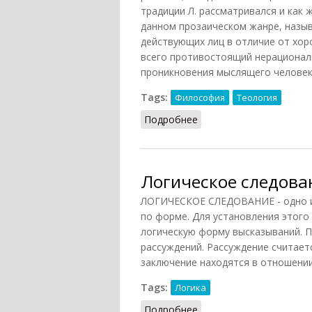
традиции Л. рассматривался и как 
данном прозаическом жанре, назыв
действующих лиц в отличие от хор
всего противостоящий нерационал
проникновения мыслящего человека
Tags:
Философия
Теология
Подробнее
о Логос (Кузнецов)
Логическое следова
ЛОГИЧЕСКОЕ СЛЕДОВАНИЕ - одно и
по форме. Для установления этог
логическую форму высказываний. П
рассуждений. Рассуждение считаетс
заключение находятся в отношении Л
Tags:
Логика
Подробнее
о Логическое следован