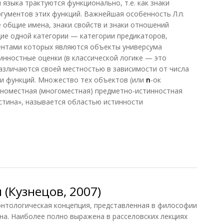
языка трактуются функционально, т.е. как знаки
ргументов этих функций. Важнейшая особенность Л.п.
е общие имена, знаки свойств и знаки отношений
ие одной категории — категории предикаторов,
ентами которых являются объекты универсума
инностные оценки (в классической логике — это
различаются своей местностью в зависимости от числа
и функций. Множество тех объектов (или
n
-ок
дноместная (многоместная) предметно-истинностная
стина», называется областью истинности
узнецов, 2007)
(Кузнецов, 2007)
тологическая концепция, представленная в философии
на. Наиболее полно выражена в расселовских лекциях