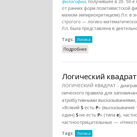
философии
, получившее в 20- 50-е
от ранних форм позитивистской ф
махизм-эмпириокритицизм) Л.п. в 
строгого — логико-математическо
Л.п. была представлена в деятельн
Tags:
Логика
Подробнее
о Логический позитивиз
Логический квадрат 
ЛОГИЧЕСКИЙ КВАДРАТ - диаграмм
нического правила для запомин
атрибутивными высказываниями,
«Всякий
есть
» (высказывание
S
Р
один)
не есть
» (типа
), час
S
Р
е
частноотрицательные — «Некот
Tags:
Логика