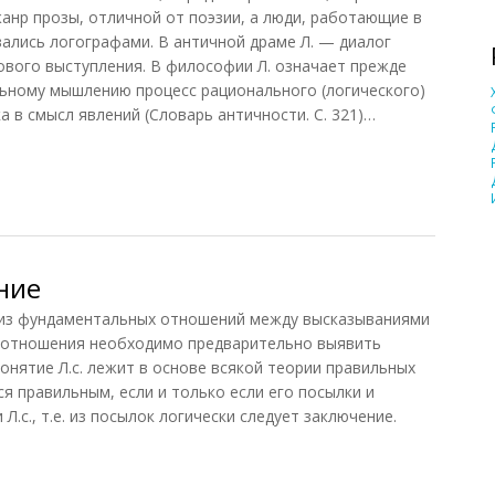
жанр прозы, отличной от поэзии, а люди, работающие в
ались логографами. В античной драме Л. — диалог
ового выступления. В философии Л. означает прежде
ьному мышлению процесс рационального (логического)
 в смысл явлений (Словарь античности. С. 321)…
ние
з фундаментальных отношений между высказываниями
о отношения необходимо предварительно выявить
онятие Л.с. лежит в основе всякой теории правильных
я правильным, если и только если его посылки и
.с., т.е. из посылок логически следует заключение.
ие