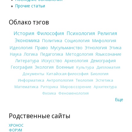
Прочие статьи
Облако тэгов
История
Философия
Психология
Религия
Экономика
Политика
Социология
Мифология
Идеология
Право
Мусульманство
Этнология
Этика
Наука
Логика
Педагогика
Методология
Языкознание
Литература
Искусство
Археология
Демография
География
Экология
Военные
Культура
Дипломатия
Документы
Китайская философия
Биология
Информатика
Антропология
Теология
Эстетика
Математика
Риторика
Мировоззрение
Архитектура
Физика
Феноменология
Еще
Родственные сайты
ХРОНОС
ФОРУМ