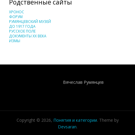
Родственные сайты
ХРОНОС
ФОРУМ
РУМЯНЦЕВСКИЙ МУЗЕЙ
ДО 1917 ГОДА
РУССКОЕ ПОЛЕ
ДОКУМЕНТЫ XX ВЕКА
ИЗМЫ
Понятия И Категории - Исторический Проект ХРОНОС
WEB-редактор
Вячеслав Румянцев
Copyright © 2026,
Понятия и категории
. Theme by
Devsaran
.