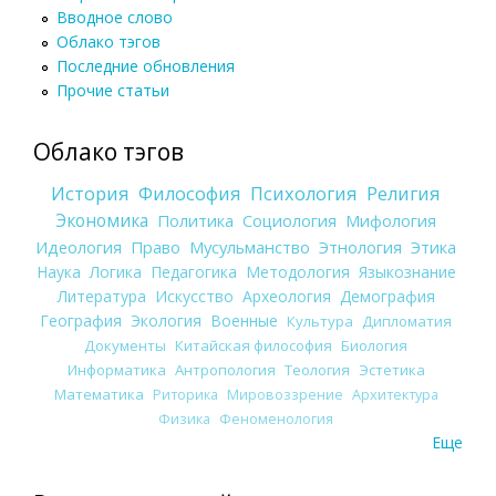
Вводное слово
Облако тэгов
Последние обновления
Прочие статьи
Облако тэгов
История
Философия
Психология
Религия
Экономика
Политика
Социология
Мифология
Идеология
Право
Мусульманство
Этнология
Этика
Наука
Логика
Педагогика
Методология
Языкознание
Литература
Искусство
Археология
Демография
География
Экология
Военные
Культура
Дипломатия
Документы
Китайская философия
Биология
Информатика
Антропология
Теология
Эстетика
Математика
Риторика
Мировоззрение
Архитектура
Физика
Феноменология
Еще