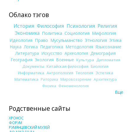
Облако тэгов
История
Философия
Психология
Религия
Экономика
Политика
Социология
Мифология
Идеология
Право
Мусульманство
Этнология
Этика
Наука
Логика
Педагогика
Методология
Языкознание
Литература
Искусство
Археология
Демография
География
Экология
Военные
Культура
Дипломатия
Документы
Китайская философия
Биология
Информатика
Антропология
Теология
Эстетика
Математика
Риторика
Мировоззрение
Архитектура
Физика
Феноменология
Еще
Родственные сайты
ХРОНОС
ФОРУМ
РУМЯНЦЕВСКИЙ МУЗЕЙ