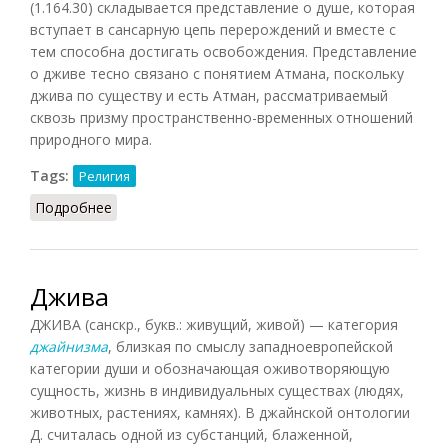
(1.164.30) складывается представление о душе, которая
вступает в сансарную цепь перерождений и вместе с
тем способна достигать освобождения. Представление
о дживе тесно связано с понятием Атмана, поскольку
джива по существу и есть Атман, рассматриваемый
сквозь призму пространственно-временных отношений
природного мира.
Tags:
Религия
Подробнее
о Джива
Джива
ДЖИВА (санскр., букв.: живущий, живой) — категория
джайнизма
, близкая по смыслу западноевропейской
категории души и обозначающая оживотворяющую
сущность, жизнь в индивидуальных существах (людях,
животных, растениях, камнях). В джайнской онтологии
Д. считалась одной из субстанций, блаженной,