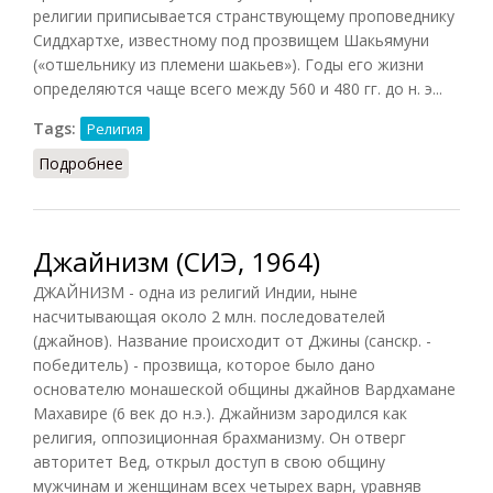
религии приписывается странствующему проповеднику
Сиддхартхе, известному под прозвищем Шакьямуни
(«отшельнику из племени шакьев»). Годы его жизни
определяются чаще всего между 560 и 480 гг. до н. э...
Tags:
Религия
Подробнее
о Буддизм и джайнизм в Древней Индии (ВИ,
1956)
Джайнизм (СИЭ, 1964)
ДЖАЙНИЗМ - одна из религий Индии, ныне
насчитывающая около 2 млн. последователей
(джайнов). Название происходит от Джины (санскр. -
победитель) - прозвища, которое было дано
основателю монашеской общины джайнов Вардхамане
Махавире (6 век до н.э.). Джайнизм зародился как
религия, оппозиционная брахманизму. Он отверг
авторитет Вед, открыл доступ в свою общину
мужчинам и женщинам всех четырех варн, уравняв