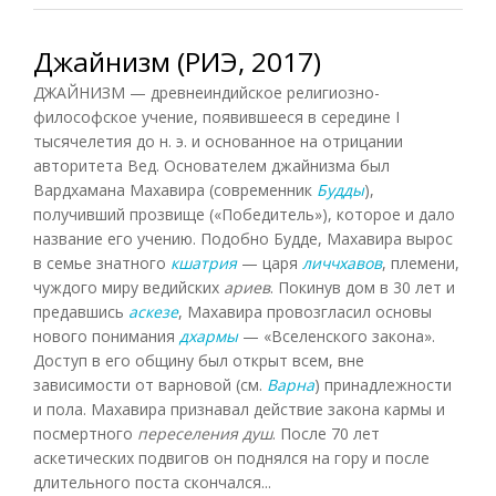
Джайнизм (РИЭ, 2017)
ДЖАЙНИЗМ — древнеиндийское религиозно-
философское учение, появившееся в середине I
тысячелетия до н. э. и основанное на отрицании
авторитета Вед. Основателем джайнизма был
Вардхамана Махавира (современник
Будды
),
получивший прозвище («Победитель»), которое и дало
название его учению. Подобно Будде, Махавира вырос
в семье знатного
кшатрия
— царя
личчхавов
, племени,
чуждого миру ведийских
ариев
. Покинув дом в 30 лет и
предавшись
аскезе
, Махавира провозгласил основы
нового понимания
дхармы
— «Вселенского закона».
Доступ в его общину был открыт всем, вне
зависимости от варновой (см.
Варна
) принадлежности
и пола. Махавира признавал действие закона кармы и
посмертного
переселения душ
. После 70 лет
аскетических подвигов он поднялся на гору и после
длительного поста скончался...