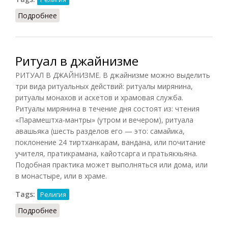
Подробнее
о Ритуалы монахов и аскетов в джайнизме
Ритуал в джайнизме
РИТУАЛ В ДЖАЙНИЗМЕ. В джайнизме можно выделить
три вида ритуальных действий: ритуалы мирянина,
ритуалы монахов и аскетов и храмовая служба.
Ритуалы мирянина в течение дня состоят из: чтения
«Парамештха-мантры» (утром и вечером), ритуала
авашьяка (шесть разделов его — это: самайика,
поклонение 24 тиртханкарам, вандана, или почитание
учителя, пратикрамана, кайотсарга и пратьякхьяна.
Подобная практика может выполняться или дома, или
в монастыре, или в храме.
Tags:
Религия
Подробнее
о Ритуал в джайнизме