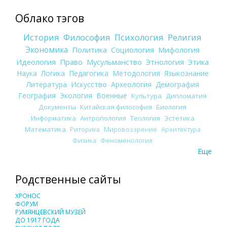
Облако тэгов
История
Философия
Психология
Религия
Экономика
Политика
Социология
Мифология
Идеология
Право
Мусульманство
Этнология
Этика
Наука
Логика
Педагогика
Методология
Языкознание
Литература
Искусство
Археология
Демография
География
Экология
Военные
Культура
Дипломатия
Документы
Китайская философия
Биология
Информатика
Антропология
Теология
Эстетика
Математика
Риторика
Мировоззрение
Архитектура
Физика
Феноменология
Еще
Родственные сайты
ХРОНОС
ФОРУМ
РУМЯНЦЕВСКИЙ МУЗЕЙ
ДО 1917 ГОДА