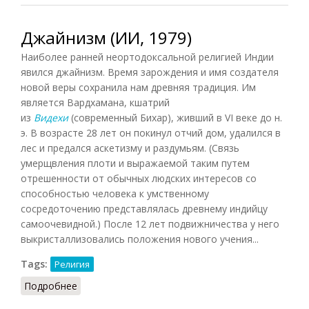
Джайнизм (ИИ, 1979)
Наиболее ранней неортодоксальной религией Индии
явился джайнизм. Время зарождения и имя создателя
новой веры сохранила нам древняя традиция. Им
является Вардхамана, кшатрий
из
Видехи
(современный Бихар), живший в VI веке до н.
э. В возрасте 28 лет он покинул отчий дом, удалился в
лес и предался аскетизму и раздумьям. (Связь
умерщвления плоти и выражаемой таким путем
отрешенности от обычных людских интересов со
способностью человека к умственному
сосредоточению представлялась древнему индийцу
самоочевидной.) После 12 лет подвижничества у него
выкристаллизовались положения нового учения...
Tags:
Религия
Подробнее
о Джайнизм (ИИ, 1979)