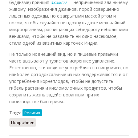
буддизме) принцип
ахимсы
— непричинения зла ничему
живому. Изображения джаинов, порой совершенно
лишенных одежды, но с закрытыми маской ртом и
носом, чтобы случайно не вдохнуть даже мельчайший
микроорганизм, расчищающих себедорогу небольшими
вениками, чтобы не раздавить ни одно насекомое,
стали одной из визитных карточек Индии.
Не только их внешний вид, но и пищевые привычки
часто вызывают у туристов искреннее удивление.
Естественно, эти люди не употребляют в пищу мясо, но
наиболее ортодоксальные из них воздерживаются и от
употребления корнеплодов, чтобы не допустить
гибель растения и кисломолочных продуктов, чтобы
сохранить жизнь задействованным при их
производстве бактериям...
Tags:
Религия
Подробнее
о Джайнизм (Челнокова, 2025)