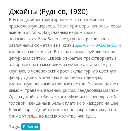
Джайны (Руднев, 1980)
Внутри джайнистокий храм чем-то напоминает
православную церковь. Те же притворы, клиросы, хоры,
амвон и алтарь. Над главным нефом храма
возвышаются барабан и свод купола, расписанные
различными сюжетами из жизни
Джины — Махавиры
и
джайнистских святых. В стенах храма глубокие ниши с
фигурками святых. Сквозь открытые трехстворчатые
алтарные врата мы видим в глубине алтаря самую
крупную, в человеческий рост скульптурную цветную
фигуру Джины в золотых и парчевых одеждах,
увенчанную венками из живых цветов. В храме пахнет
дымом, травами, вареным рисом, сандаловым маслом.
Одеты джайны в белые тоги. Мужчины с непокрытой
головой, женщины в белых платках. У каждого на шее
белый шарф. Джайны постоянно закрывают им рот и
снимают лишь во время молитвы или еды...
Tags:
Религия