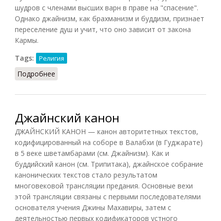
шудров с членами высших варн в праве на "спасение".
Однако джайнизм, как брахманизм и буддизм, признает
переселение душ и учит, что оно зависит от закона
Кармы.
Tags:
Религия
Подробнее
о Джайнизм (СИЭ, 1964)
Джайнский канон
ДЖАЙНСКИЙ КАНОН — канон авторитетных текстов,
кодифицированный на соборе в Валабхи (в Гуджарате)
в 5 веке шветамбарами (см. Джайнизм). Как и
буддийский канон (см. Трипитака), джайнское собрание
канонических текстов стало результатом
многовековой трансляции предания. Основные вехи
этой трансляции связаны с первыми последователями
основателя учения Джины Махавиры, затем с
деятельностью первых кодификаторов устного