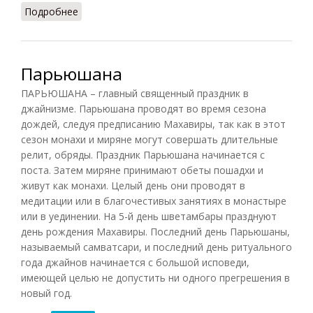
Подробнее
о Джайны (Руднев, 1980)
Парьюшана
ПАРЬЮШАНА – главный священный праздник в
джайнизме. Парьюшана проводят во время сезона
дождей, следуя предписанию Махавиры, так как в этот
сезон монахи и миряне могут совершать длительные
релит, обряды. Праздник Парьюшана начинается с
поста. Затем миряне принимают обеты пошадхи и
живут как монахи. Целый день они проводят в
медитации или в благочестивых занятиях в монастыре
или в уединении. На 5-й день шветамбары празднуют
день рождения Махавиры. Последний день Парьюшаны,
называемый самватсари, и последний день ритуального
года джайнов начинается с большой исповеди,
имеющей целью не допустить ни одного прегрешения в
новый год.