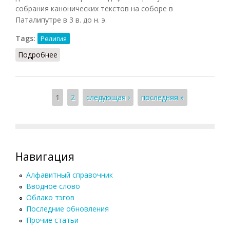
собрания канонических текстов на соборе в
Паталипутре в 3 в. до н. э.
Tags:
Религия
Подробнее
о Джайнский канон
Страницы
1
2
следующая ›
последняя »
Навигация
Алфавитный справочник
Вводное слово
Облако тэгов
Последние обновления
Прочие статьи