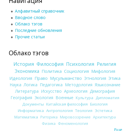
Навигация
Алфавитный справочник
Вводное слово
Облако тэгов
Последние обновления
Прочие статьи
Облако тэгов
История
Философия
Психология
Религия
Экономика
Политика
Социология
Мифология
Идеология
Право
Мусульманство
Этнология
Этика
Наука
Логика
Педагогика
Методология
Языкознание
Литература
Искусство
Археология
Демография
География
Экология
Военные
Культура
Дипломатия
Документы
Китайская философия
Биология
Информатика
Антропология
Теология
Эстетика
Математика
Риторика
Мировоззрение
Архитектура
Физика
Феноменология
Еще