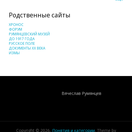
Родственные сайты
ХРОНОС
ФОРУМ
РУМЯНЦЕВСКИЙ МУЗЕЙ
ДО 1917 ГОДА
РУССКОЕ ПОЛЕ
ДОКУМЕНТЫ XX ВЕКА
ИЗМЫ
Понятия И Категории - Исторический Проект ХРОНОС
WEB-редактор
Вячеслав Румянцев
Copyright © 2026,
Понятия и категории
. Theme by