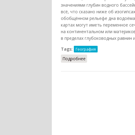
значениями глубин водного бассей
всё, что сказано ниже об изогипса
обобщённом рельефе дна водоёма,
картах могут иметь переменное сеч
на континентальном или материков
в пределах глубоководных равнин и
Tags:
География
Подробнее
о Изобаты