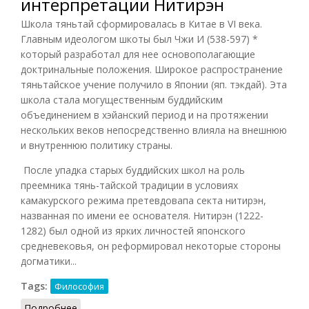
интерпретации Нитирэн
Школа тяньтай сформировалась в Китае в VI века.
Главным идеологом шкоты был Чжи И (538-597) *
который разработал для нее основополагающие
доктринальные положения. Широкое распространение
тяньтайское учение получило в Японии (яп. тэкдай). Эта
школа стала могущественным буддийским
объединением в хэйанский период и на протяжении
нескольких веков непосредственно влияла на внешнюю
и внутреннюю политику страны.
После упадка старых буддийских школ на роль
преемника тянь-тайской традиции в условиях
камакурского режима претевдовапа секта нитирэн,
названная по имени ее основателя. Нитирэн (1222-
1282) был одной из ярких личностей японского
средневековья, он реформировал некоторые стороны
догматики...
Tags:
Философия
Подробнее
о Школа Тяньтай и интерпретации Нитирэн