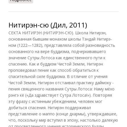
Нитирэн-сю (Дил, 2011)
СЕКТА НИТИРЭН (НИТИРЭН-СЮ). Школа Нитирэн,
основанная бывшим монахом школы Тэндай Нитирэ-
ном (1222—1282), представляла собой разновидность
основанного на вере буддизма, подчеркивавшего
значение Сутры Лотоса как единственного пути к
спасению. Как и буддизм Чистой Земли, Нитирэн
проповедовал пение как способ обратиться к
спасительной силе буддизма. В отличие от учения
Чистой Земли, Нитирэн отстаивал практику даймоку -
пения священного названия Сутры Лотоса: Наму мёхо
рэнгэ кё («Да здравствует Сутра Лотоса!»). Повторяя
эту фразу с истинным убеждением, человек мог
добиться спасения. Нитирэн поддерживал
представление о маппо (конце дхармы), утверждавшее,
что, поскольку мир вступил в эпоху, настолько далекую
от просветленного учения исторического Будды,