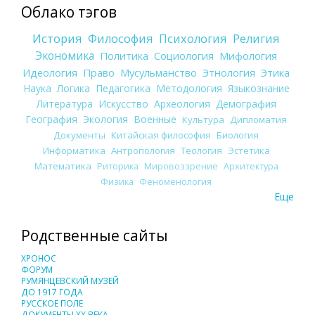
Облако тэгов
История
Философия
Психология
Религия
Экономика
Политика
Социология
Мифология
Идеология
Право
Мусульманство
Этнология
Этика
Наука
Логика
Педагогика
Методология
Языкознание
Литература
Искусство
Археология
Демография
География
Экология
Военные
Культура
Дипломатия
Документы
Китайская философия
Биология
Информатика
Антропология
Теология
Эстетика
Математика
Риторика
Мировоззрение
Архитектура
Физика
Феноменология
Еще
Родственные сайты
ХРОНОС
ФОРУМ
РУМЯНЦЕВСКИЙ МУЗЕЙ
ДО 1917 ГОДА
РУССКОЕ ПОЛЕ
ДОКУМЕНТЫ XX ВЕКА