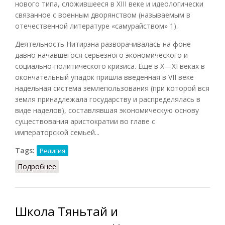
нового типа, сложившееся в XIII веке и идеологически
связанное с военным дворянством (называемым в
отечественной литературе «самурайством»
1
).
Деятельность Нитирэна разворачивалась на фоне
давно начавшегося серьезного экономического и
социально-политического кризиса. Еще в X—XI веках в
окончательный упадок пришла введенная в VII веке
надельная система землепользования (при которой вся
земля принадлежала государству и распределялась в
виде наделов), составлявшая экономическую основу
существования аристократии во главе с
императорской семьей...
Tags:
Религия
Подробнее
о Нитирэн (Игнатович, 1998)
Школа Тяньтай и