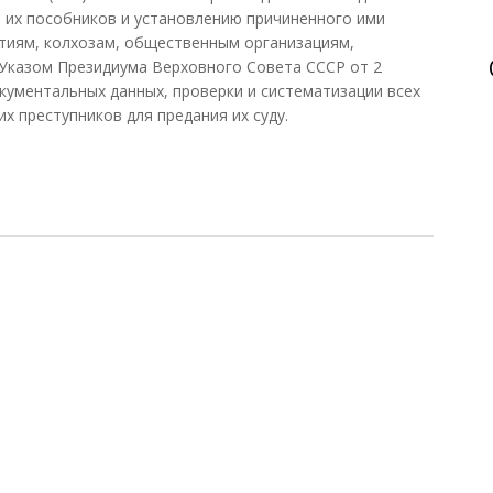
 их пособников и установлению причиненного ими
тиям, колхозам, общественным организациям,
Указом Президиума Верховного Совета СССР от 2
окументальных данных, проверки и систематизации всех
х преступников для предания их суду.
рственная комиссия