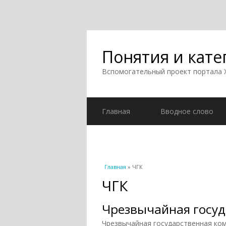
Понятия и кате
Вспомогательный проект портала
Главная
Вводное слово
Вы здесь
Главная
» ЧГК
ЧГК
Чрезвычайная госуд
Чрезвычайная государственная ком