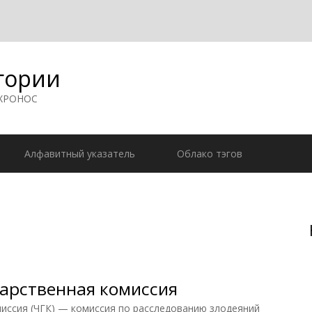
гории
 ХРОНОС
Алфавитный указатель
Облако тэгов
арственная комиссия
иссия (ЧГК) — комиссия по расследованию злодеяний