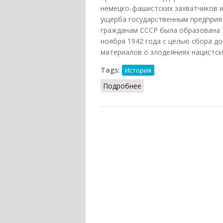
немецко-фашистских захватчиков и
ущерба государственным предприя
гражданам СССР была образована 
ноября 1942 года с целью сбора д
материалов о злодеяниях нацистски
Tags:
История
Подробнее
о Чрезвычайная госуда